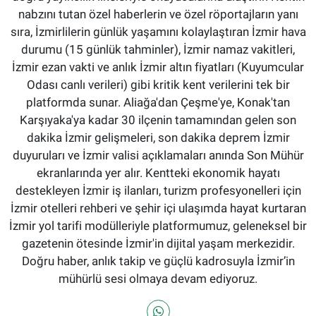
nabzını tutan özel haberlerin ve özel röportajların yanı
sıra, İzmirlilerin günlük yaşamını kolaylaştıran İzmir hava
durumu (15 günlük tahminler), İzmir namaz vakitleri,
İzmir ezan vakti ve anlık İzmir altın fiyatları (Kuyumcular
Odası canlı verileri) gibi kritik kent verilerini tek bir
platformda sunar. Aliağa'dan Çeşme'ye, Konak'tan
Karşıyaka'ya kadar 30 ilçenin tamamından gelen son
dakika İzmir gelişmeleri, son dakika deprem İzmir
duyuruları ve İzmir valisi açıklamaları anında Son Mühür
ekranlarında yer alır. Kentteki ekonomik hayatı
destekleyen İzmir iş ilanları, turizm profesyonelleri için
İzmir otelleri rehberi ve şehir içi ulaşımda hayat kurtaran
İzmir yol tarifi modülleriyle platformumuz, geleneksel bir
gazetenin ötesinde İzmir'in dijital yaşam merkezidir.
Doğru haber, anlık takip ve güçlü kadrosuyla İzmir’in
mühürlü sesi olmaya devam ediyoruz.