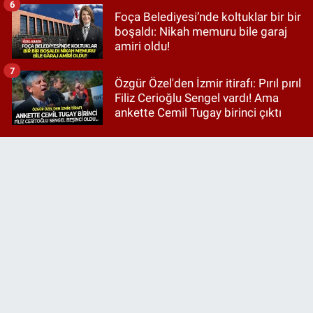
6
Foça Belediyesi’nde koltuklar bir bir
boşaldı: Nikah memuru bile garaj
amiri oldu!
7
Özgür Özel'den İzmir itirafı: Pırıl pırıl
Filiz Cerioğlu Sengel vardı! Ama
ankette Cemil Tugay birinci çıktı