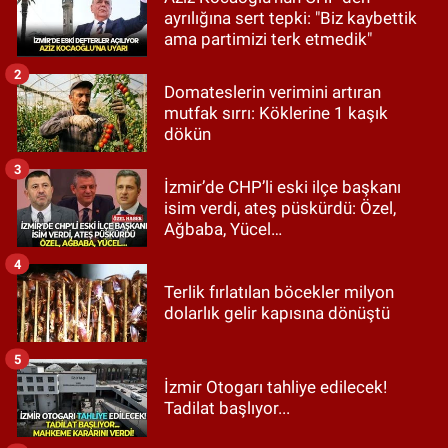
ayrılığına sert tepki: "Biz kaybettik
ama partimizi terk etmedik"
2
Domateslerin verimini artıran
mutfak sırrı: Köklerine 1 kaşık
dökün
3
İzmir’de CHP’li eski ilçe başkanı
isim verdi, ateş püskürdü: Özel,
Ağbaba, Yücel…
4
Terlik fırlatılan böcekler milyon
dolarlık gelir kapısına dönüştü
5
İzmir Otogarı tahliye edilecek!
Tadilat başlıyor...