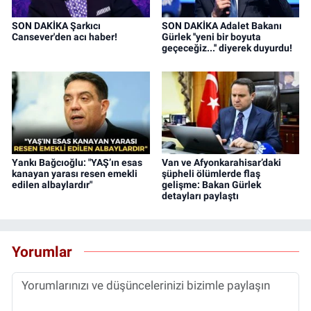
SON DAKİKA Şarkıcı
SON DAKİKA Adalet Bakanı
Cansever'den acı haber!
Gürlek ''yeni bir boyuta
geçeceğiz...'' diyerek duyurdu!
Yankı Bağcıoğlu: "YAŞ’ın esas
Van ve Afyonkarahisar’daki
kanayan yarası resen emekli
şüpheli ölümlerde flaş
edilen albaylardır"
gelişme: Bakan Gürlek
detayları paylaştı
Yorumlar