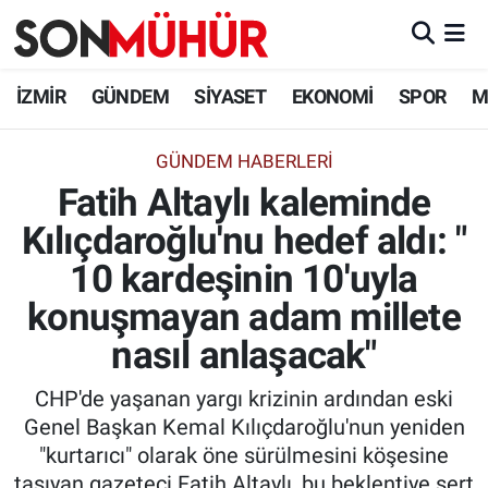
İzmir Nöbetçi Eczaneler
İZMİR
GÜNDEM
SİYASET
EKONOMİ
SPOR
M
İzmir Hava Durumu
GÜNDEM HABERLERI
Fatih Altaylı kaleminde
İzmir Namaz Vakitleri
Kılıçdaroğlu'nu hedef aldı: "
İzmir Trafik Yoğunluk Haritası
10 kardeşinin 10'uyla
Süper Lig Puan Durumu ve Fikstür
konuşmayan adam millete
nasıl anlaşacak"
Tüm Manşetler
CHP'de yaşanan yargı krizinin ardından eski
Son Dakika Haberleri
Genel Başkan Kemal Kılıçdaroğlu'nun yeniden
"kurtarıcı" olarak öne sürülmesini köşesine
Haber Arşivi
taşıyan gazeteci Fatih Altaylı, bu beklentiye sert