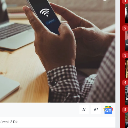
1
2
3
4
-
+
A
A
5
resi: 3 Dk