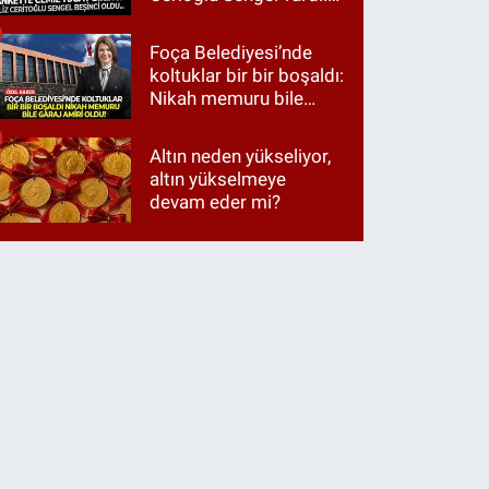
Ama ankette Cemil
Tugay birinci çıktı
Foça Belediyesi’nde
koltuklar bir bir boşaldı:
Nikah memuru bile
garaj amiri oldu!
Altın neden yükseliyor,
altın yükselmeye
devam eder mi?