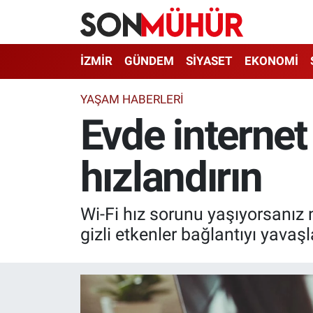
İzmir Nöbetçi Eczaneler
İZMİR
GÜNDEM
SİYASET
EKONOMİ
İzmir Hava Durumu
YAŞAM HABERLERI
Evde internet
İzmir Namaz Vakitleri
hızlandırın
İzmir Trafik Yoğunluk Haritası
Süper Lig Puan Durumu ve Fikstür
Wi-Fi hız sorunu yaşıyorsanız
Tüm Manşetler
gizli etkenler bağlantıyı yavaşl
Son Dakika Haberleri
Haber Arşivi