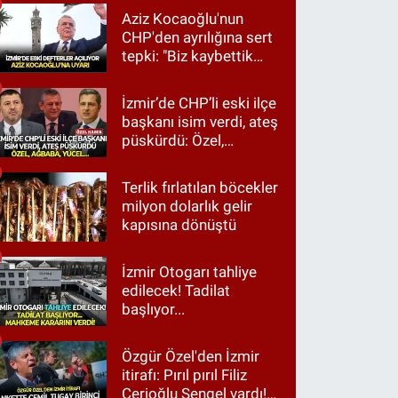
Aziz Kocaoğlu'nun
CHP'den ayrılığına sert
tepki: "Biz kaybettik
ama partimizi terk
etmedik"
İzmir’de CHP’li eski ilçe
başkanı isim verdi, ateş
püskürdü: Özel,
Ağbaba, Yücel…
Terlik fırlatılan böcekler
milyon dolarlık gelir
kapısına dönüştü
İzmir Otogarı tahliye
edilecek! Tadilat
başlıyor...
Özgür Özel'den İzmir
itirafı: Pırıl pırıl Filiz
Cerioğlu Sengel vardı!