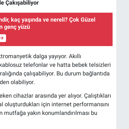
le Çakışabiliyor
dir, kaç yaşında ve nereli? Çok Güzel
in genç yüzü
tromanyetik dalga yayıyor. Akıllı
 kablosuz telefonlar ve hatta bebek telsizleri
 aralığında çalışabiliyor. Bu durum bağlantıda
en olabiliyor.
eken cihazlar arasında yer alıyor. Çalıştıkları
 oluşturdukları için internet performansını
in mutfağa yakın konumlandırılması bu