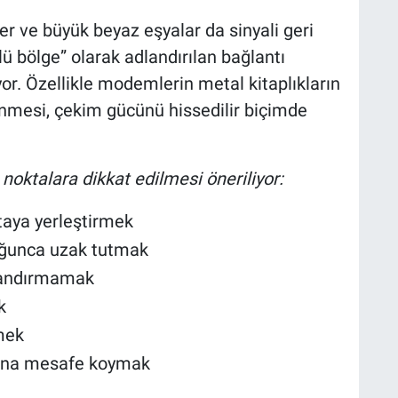
er ve büyük beyaz eşyalar da sinyali geri
lü bölge” olarak adlandırılan bağlantı
r. Özellikle modemlerin metal kitaplıkların
enmesi, çekim gücünü hissedilir biçimde
noktalara dikkat edilmesi öneriliyor:
taya yerleştirmek
ğunca uzak tutmak
landırmamak
k
mek
asına mesafe koymak