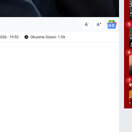
-
+
A
A
5
026 - 19:52
Okunma Süresi: 1 Dk
6
7