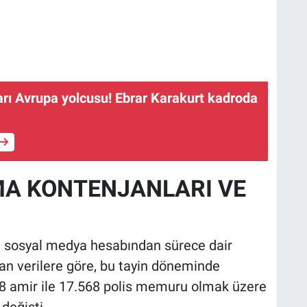
ları Avrupa yolcusu! Ebrar Karakurt kadroda
AMA KONTENJANLARI VE
 sosyal medya hesabından sürece dair
anan verilere göre, bu tayin döneminde
28 amir ile 17.568 polis memuru olmak üzere