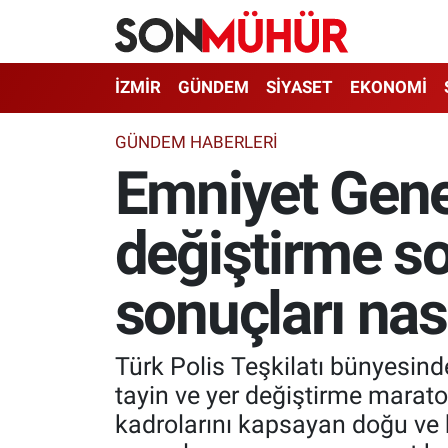
İzmir Nöbetçi Eczaneler
İZMİR
GÜNDEM
SİYASET
EKONOMİ
İzmir Hava Durumu
GÜNDEM HABERLERI
Emniyet Gene
İzmir Namaz Vakitleri
değiştirme so
İzmir Trafik Yoğunluk Haritası
Süper Lig Puan Durumu ve Fikstür
sonuçları nas
Tüm Manşetler
Türk Polis Teşkilatı bünyesind
Son Dakika Haberleri
tayin ve yer değiştirme mara
kadrolarını kapsayan doğu ve 
Haber Arşivi