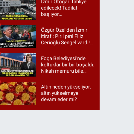
İzmir Otogarı tahliye
edilecek! Tadilat
başlıyor...
Özgür Özel'den İzmir
itirafı: Pırıl pırıl Filiz
Cerioğlu Sengel vardı!
Ama ankette Cemil
Tugay birinci çıktı
Foça Belediyesi’nde
koltuklar bir bir boşaldı:
Nikah memuru bile
garaj amiri oldu!
Altın neden yükseliyor,
altın yükselmeye
devam eder mi?