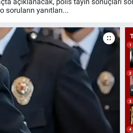
ta açıklanacak, polis tayin sonuçları so
soruların yanıtları...
1
2
3
4