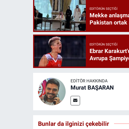
EDITÖRÜN SEÇTIĞI
Mekke anlaşmas
Pakistan ortak
EDITÖRÜN SEÇTIĞI
Ebrar Karakurt'
Avrupa Şampiyo
EDITÖR HAKKINDA
Murat BAŞARAN
Bunlar da ilginizi çekebilir