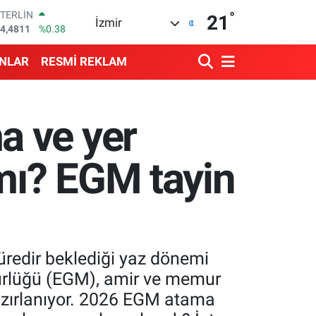
°
STERLİN
21
İzmir
4,4811
%0.38
GRAM ALTIN
660.55
%0.03
ANLAR
RESMİ REKLAM
BİST100
3.779
%-14
BITCOIN
4.960,21
%0.87
a ve yer
DOLAR
7,7436
%0.18
EURO
 mı? EGM tayin
5,2510
%0.32
üredir beklediği yaz dönemi
ürlüğü (EGM), amir ve memur
hazırlanıyor. 2026 EGM atama