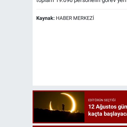
toplam 19.096 personelin görev yeri 
Kaynak:
HABER MERKEZİ
EDITÖRÜN SEÇTIĞI
12 Ağustos gün
kaçta başlayac