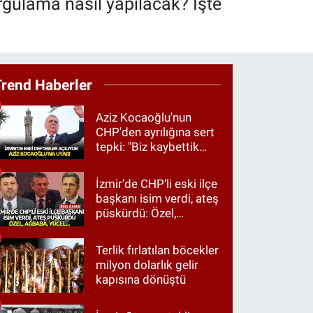
rgulama nasıl yapılacak? İşte
Trend Haberler
Aziz Kocaoğlu'nun
CHP'den ayrılığına sert
tepki: "Biz kaybettik
ama partimizi terk
etmedik"
İzmir’de CHP’li eski ilçe
başkanı isim verdi, ateş
püskürdü: Özel,
Ağbaba, Yücel…
Terlik fırlatılan böcekler
milyon dolarlık gelir
kapısına dönüştü