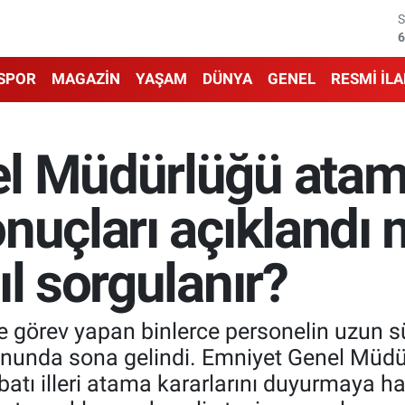
6
6
SPOR
MAGAZİN
YAŞAM
DÜNYA
GENEL
RESMİ İL
1
6
l Müdürlüğü atam
4
nuçları açıklandı
5
ıl sorgulanır?
e görev yapan binlerce personelin uzun s
tonunda sona gelindi. Emniyet Genel Müd
batı illeri atama kararlarını duyurmaya 