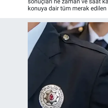
sonuçları ne zaman ve saat kaç
konuya dair tüm merak edilen o 