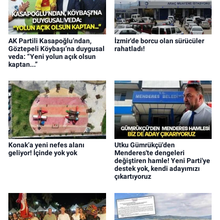
AK Partili Kasapoğlu’ndan,
İzmir'de borcu olan sürücüler
Göztepeli Köybaşı’na duygusal
rahatladı!
veda: “Yeni yolun açık olsun
kaptan...”
Konak’a yeni nefes alanı
Utku Gümrükçü'den
geliyor! İçinde yok yok
Menderes'te dengeleri
değiştiren hamle! Yeni Parti'ye
destek yok, kendi adayımızı
çıkartıyoruz