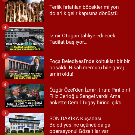
Terlik fırlatılan böcekler milyon
dolarlık gelir kapısına dönüştü
4
İzmir Otogarı tahliye edilecek!
Tadilat başlıyor...
5
Foça Belediyesi’nde koltuklar bir bir
boşaldı: Nikah memuru bile garaj
amiri oldu!
6
Özgür Özel'den İzmir itirafı: Pırıl pırıl
Filiz Cerioğlu Sengel vardı! Ama
ankette Cemil Tugay birinci çıktı
7
SON DAKİKA Kuşadası
Belediyesi'ne üçüncü dalga
operasyonu! Gözaltılar var