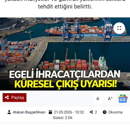
tehdit ettiğini belirtti.
Paylaş
-
+
A
A
Atakan Başpehlivan
21.05.2026 - 10:32
2
Okunma
Süresi: 2 Dk