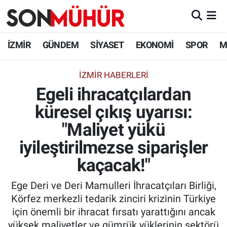
İzmir Nöbetçi Eczaneler
İZMİR
GÜNDEM
SİYASET
EKONOMİ
SPOR
M
İzmir Hava Durumu
İZMIR HABERLERI
Egeli ihracatçılardan
İzmir Namaz Vakitleri
küresel çıkış uyarısı:
İzmir Trafik Yoğunluk Haritası
"Maliyet yükü
Süper Lig Puan Durumu ve Fikstür
iyileştirilmezse siparişler
kaçacak!"
Tüm Manşetler
Ege Deri ve Deri Mamulleri İhracatçıları Birliği,
Son Dakika Haberleri
Körfez merkezli tedarik zinciri krizinin Türkiye
için önemli bir ihracat fırsatı yarattığını ancak
Haber Arşivi
yüksek maliyetler ve gümrük yüklerinin sektörü