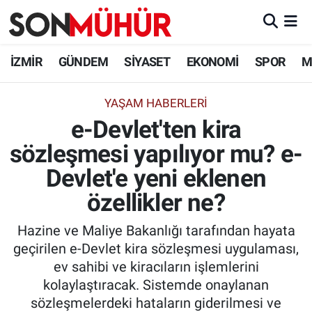
İzmir Nöbetçi Eczaneler
İZMİR
GÜNDEM
SİYASET
EKONOMİ
SPOR
M
İzmir Hava Durumu
YAŞAM HABERLERI
e-Devlet'ten kira
İzmir Namaz Vakitleri
sözleşmesi yapılıyor mu? e-
İzmir Trafik Yoğunluk Haritası
Devlet'e yeni eklenen
Süper Lig Puan Durumu ve Fikstür
özellikler ne?
Hazine ve Maliye Bakanlığı tarafından hayata
Tüm Manşetler
geçirilen e-Devlet kira sözleşmesi uygulaması,
ev sahibi ve kiracıların işlemlerini
Son Dakika Haberleri
kolaylaştıracak. Sistemde onaylanan
sözleşmelerdeki hataların giderilmesi ve
Haber Arşivi