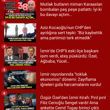
Mutlak butlanın mimarı Karaaslan
bombaları peş peşe patlattı: İyi ki
bu davayı açtım…
3
Aziz Kocaoğlu'nun CHP'den
ayrılığına sert tepki: "Biz kaybettik
ama partimizi terk etmedik"
4
İzmir’de CHP’li eski ilçe başkanı
isim verdi, ateş püskürdü: Özel,
Ağbaba, Yücel…
5
İzmir reyonlarında "tokluk
ekonomisi" dönemi: Zayıflama
iğneleri gıda harcamalarını vurdu!
6
Özgür Özel'den İzmir itirafı: Pırıl pırıl
Filiz Cerioğlu Sengel vardı! Ama
ankette Cemil Tugay birinci çıktı