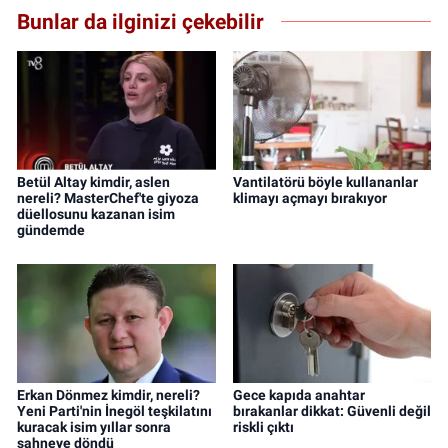
Bunlar da ilginizi çekebilir
Betül Altay kimdir, aslen
Vantilatörü böyle kullananlar
nereli? MasterChef'te giyoza
klimayı açmayı bırakıyor
düellosunu kazanan isim
gündemde
Erkan Dönmez kimdir, nereli?
Gece kapıda anahtar
Yeni Parti'nin İnegöl teşkilatını
bırakanlar dikkat: Güvenli değil
kuracak isim yıllar sonra
riskli çıktı
sahneye döndü