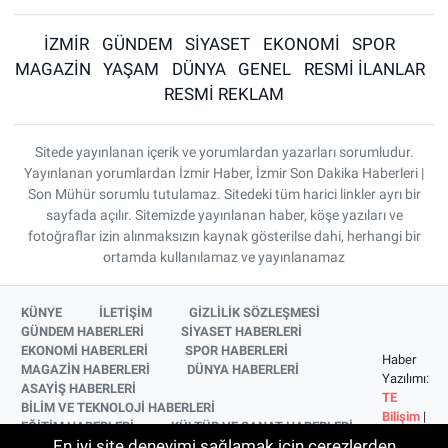
İZMİR
GÜNDEM
SİYASET
EKONOMİ
SPOR
MAGAZİN
YAŞAM
DÜNYA
GENEL
RESMİ İLANLAR
RESMİ REKLAM
Sitede yayınlanan içerik ve yorumlardan yazarları sorumludur.
Yayınlanan yorumlardan İzmir Haber, İzmir Son Dakika Haberleri |
Son Mühür sorumlu tutulamaz. Sitedeki tüm harici linkler ayrı bir
sayfada açılır. Sitemizde yayınlanan haber, köşe yazıları ve
fotoğraflar izin alınmaksızın kaynak gösterilse dahi, herhangi bir
ortamda kullanılamaz ve yayınlanamaz
KÜNYE
İLETİŞİM
GİZLİLİK SÖZLEŞMESİ
GÜNDEM HABERLERİ
SİYASET HABERLERİ
EKONOMİ HABERLERİ
SPOR HABERLERİ
Haber
MAGAZİN HABERLERİ
DÜNYA HABERLERİ
Yazılımı:
ASAYİŞ HABERLERİ
TE
BİLİM VE TEKNOLOJİ HABERLERİ
Bilişim
|
EĞİTİM HABERLERİ
KÜLTÜR VE SANAT HABERLERİ
Copyright
En iyi site deneyimi sağlamak için çerezlerden
SAĞLIK HABERLERİ
YAŞAM HABERLERİ