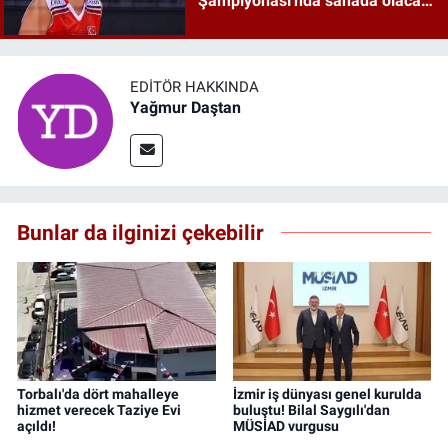
Şampiyonası'nda sahada olacak
mı?
EDITÖR HAKKINDA
Yağmur Daştan
Bunlar da ilginizi çekebilir
Torbalı'da dört mahalleye
İzmir iş dünyası genel kurulda
hizmet verecek Taziye Evi
buluştu! Bilal Saygılı'dan
açıldı!
MÜSİAD vurgusu