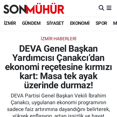
İzmir Nöbetçi Eczaneler
İZMİR
GÜNDEM
SİYASET
EKONOMİ
SPOR
M
İzmir Hava Durumu
İZMIR HABERLERI
DEVA Genel Başkan
İzmir Namaz Vakitleri
Yardımcısı Çanakcı’dan
İzmir Trafik Yoğunluk Haritası
ekonomi reçetesine kırmızı
Süper Lig Puan Durumu ve Fikstür
kart: Masa tek ayak
üzerinde durmaz!
Tüm Manşetler
DEVA Partisi Genel Başkan Vekili İbrahim
Son Dakika Haberleri
Çanakcı, uygulanan ekonomi programının
sadece faiz artırımına dayandığını belirterek,
Haber Arşivi
yüksek enflasyon, artan işsizlik ve hayat