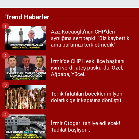
Trend Haberler
1
Aziz Kocaoğlu'nun CHP'den
ayrılığına sert tepki: "Biz kaybettik
ama partimizi terk etmedik"
2
İzmir’de CHP’li eski ilçe başkanı
isim verdi, ateş püskürdü: Özel,
Ağbaba, Yücel…
3
Terlik fırlatılan böcekler milyon
dolarlık gelir kapısına dönüştü
4
İzmir Otogarı tahliye edilecek!
Tadilat başlıyor...