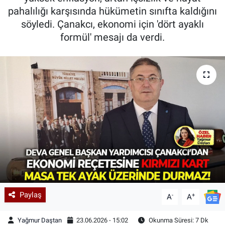
pahalılığı karşısında hükümetin sınıfta kaldığını
söyledi. Çanakcı, ekonomi için 'dört ayaklı
formül' mesajı da verdi.
Paylaş
-
+
A
A
Yağmur Daştan
23.06.2026 - 15:02
Okunma Süresi: 7 Dk