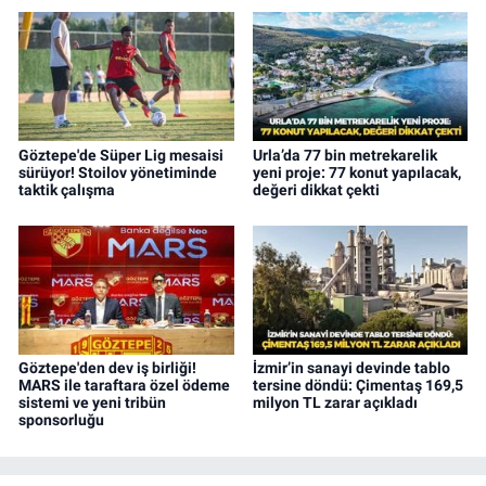
Göztepe'de Süper Lig mesaisi
Urla’da 77 bin metrekarelik
sürüyor! Stoilov yönetiminde
yeni proje: 77 konut yapılacak,
taktik çalışma
değeri dikkat çekti
Göztepe'den dev iş birliği!
İzmir’in sanayi devinde tablo
MARS ile taraftara özel ödeme
tersine döndü: Çimentaş 169,5
sistemi ve yeni tribün
milyon TL zarar açıkladı
sponsorluğu