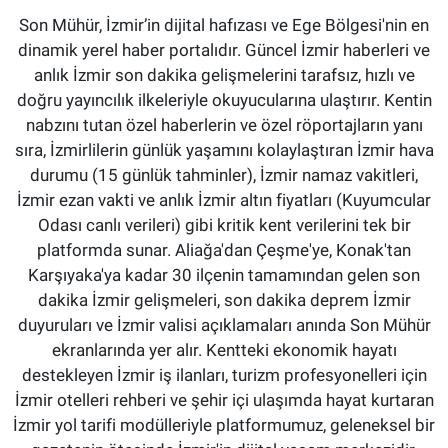
Son Mühür, İzmir’in dijital hafızası ve Ege Bölgesi'nin en
dinamik yerel haber portalıdır. Güncel İzmir haberleri ve
anlık İzmir son dakika gelişmelerini tarafsız, hızlı ve
doğru yayıncılık ilkeleriyle okuyucularına ulaştırır. Kentin
nabzını tutan özel haberlerin ve özel röportajların yanı
sıra, İzmirlilerin günlük yaşamını kolaylaştıran İzmir hava
durumu (15 günlük tahminler), İzmir namaz vakitleri,
İzmir ezan vakti ve anlık İzmir altın fiyatları (Kuyumcular
Odası canlı verileri) gibi kritik kent verilerini tek bir
platformda sunar. Aliağa'dan Çeşme'ye, Konak'tan
Karşıyaka'ya kadar 30 ilçenin tamamından gelen son
dakika İzmir gelişmeleri, son dakika deprem İzmir
duyuruları ve İzmir valisi açıklamaları anında Son Mühür
ekranlarında yer alır. Kentteki ekonomik hayatı
destekleyen İzmir iş ilanları, turizm profesyonelleri için
İzmir otelleri rehberi ve şehir içi ulaşımda hayat kurtaran
İzmir yol tarifi modülleriyle platformumuz, geleneksel bir