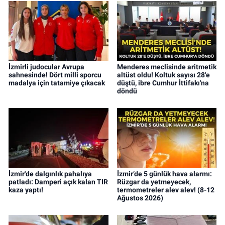
İzmirli judocular Avrupa
Menderes meclisinde aritmetik
sahnesinde! Dört milli sporcu
altüst oldu! Koltuk sayısı 28'e
madalya için tatamiye çıkacak
düştü, ibre Cumhur İttifakı'na
döndü
İzmir'de dalgınlık pahalıya
İzmir’de 5 günlük hava alarmı:
patladı: Damperi açık kalan TIR
Rüzgar da yetmeyecek,
kaza yaptı!
termometreler alev alev! (8-12
Ağustos 2026)