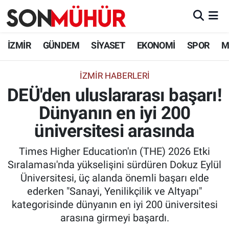
İzmir Nöbetçi Eczaneler
İZMİR
GÜNDEM
SİYASET
EKONOMİ
SPOR
M
İzmir Hava Durumu
İZMIR HABERLERI
DEÜ'den uluslararası başarı!
İzmir Namaz Vakitleri
Dünyanın en iyi 200
İzmir Trafik Yoğunluk Haritası
üniversitesi arasında
Süper Lig Puan Durumu ve Fikstür
Times Higher Education'ın (THE) 2026 Etki
Sıralaması'nda yükselişini sürdüren Dokuz Eylül
Tüm Manşetler
Üniversitesi, üç alanda önemli başarı elde
ederken "Sanayi, Yenilikçilik ve Altyapı"
Son Dakika Haberleri
kategorisinde dünyanın en iyi 200 üniversitesi
arasına girmeyi başardı.
Haber Arşivi