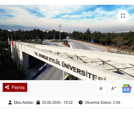
Paylaş
-
+
A
A
Ebru Asitan
25.06.2026 - 10:32
Okunma Süresi: 2 Dk