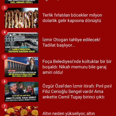
3
Terlik fırlatılan böcekler milyon
dolarlık gelir kapısına dönüştü
4
İzmir Otogarı tahliye edilecek!
Tadilat başlıyor...
5
Foça Belediyesi’nde koltuklar bir bir
boşaldı: Nikah memuru bile garaj
amiri oldu!
6
Özgür Özel'den İzmir itirafı: Pırıl pırıl
Filiz Cerioğlu Sengel vardı! Ama
ankette Cemil Tugay birinci çıktı
7
Altın neden yükseliyor, altın