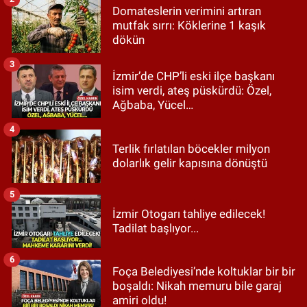
Domateslerin verimini artıran
mutfak sırrı: Köklerine 1 kaşık
dökün
3
İzmir’de CHP’li eski ilçe başkanı
isim verdi, ateş püskürdü: Özel,
Ağbaba, Yücel…
4
Terlik fırlatılan böcekler milyon
dolarlık gelir kapısına dönüştü
5
İzmir Otogarı tahliye edilecek!
Tadilat başlıyor...
6
Foça Belediyesi’nde koltuklar bir bir
boşaldı: Nikah memuru bile garaj
amiri oldu!