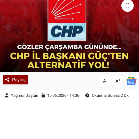
Paylaş
-
+
A
A
Yağmur Daştan
15.06.2026 - 14:06
Okunma Süresi: 2 Dk