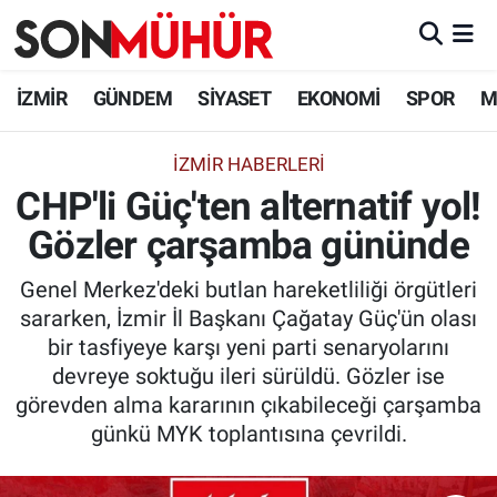
İzmir Nöbetçi Eczaneler
İZMİR
GÜNDEM
SİYASET
EKONOMİ
SPOR
M
İzmir Hava Durumu
İZMIR HABERLERI
CHP'li Güç'ten alternatif yol!
İzmir Namaz Vakitleri
Gözler çarşamba gününde
İzmir Trafik Yoğunluk Haritası
Genel Merkez'deki butlan hareketliliği örgütleri
Süper Lig Puan Durumu ve Fikstür
sararken, İzmir İl Başkanı Çağatay Güç'ün olası
bir tasfiyeye karşı yeni parti senaryolarını
Tüm Manşetler
devreye soktuğu ileri sürüldü. Gözler ise
görevden alma kararının çıkabileceği çarşamba
Son Dakika Haberleri
günkü MYK toplantısına çevrildi.
Haber Arşivi