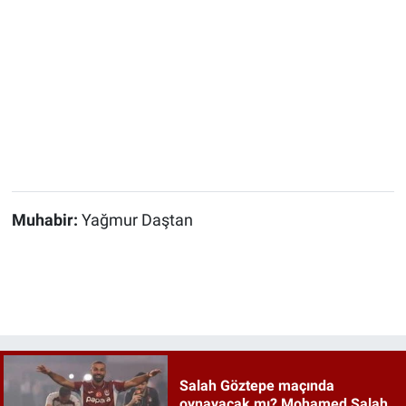
Muhabir:
Yağmur Daştan
Salah Göztepe maçında
oynayacak mı? Mohamed Salah