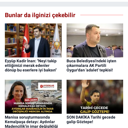
Bunlar da ilginizi çekebilir
Eyyüp Kadir İnan: "Neyi takip
Buca Belediyesi'ndeki işten
ettiğimizi merak edenler
çıkarmalara AK Partili
dönüp bu eserlere iyi baksın"
Oygur'dan 'adalet' tepkisi!
Manisa soruşturmasında
SON DAKİKA Tarihi gecede
Kemalpaşa detayı: Aydınlar
galip Göztepe!
Madencilik’in imar değişikliği