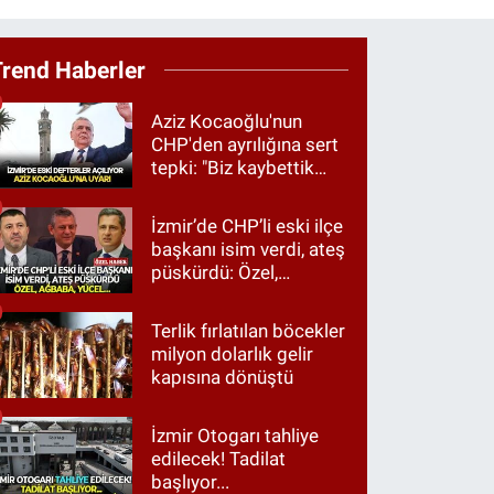
Trend Haberler
Aziz Kocaoğlu'nun
CHP'den ayrılığına sert
tepki: "Biz kaybettik
ama partimizi terk
etmedik"
İzmir’de CHP’li eski ilçe
başkanı isim verdi, ateş
püskürdü: Özel,
Ağbaba, Yücel…
Terlik fırlatılan böcekler
milyon dolarlık gelir
kapısına dönüştü
İzmir Otogarı tahliye
edilecek! Tadilat
başlıyor...