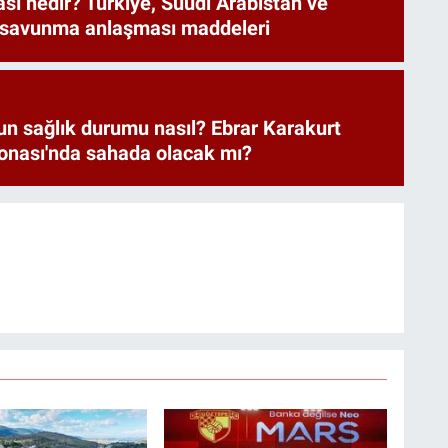
ı nedir? Türkiye, Suudi Arabistan ve
 savunma anlaşması maddeleri
un sağlık durumu nasıl? Ebrar Karakurt
nası'nda sahada olacak mı?