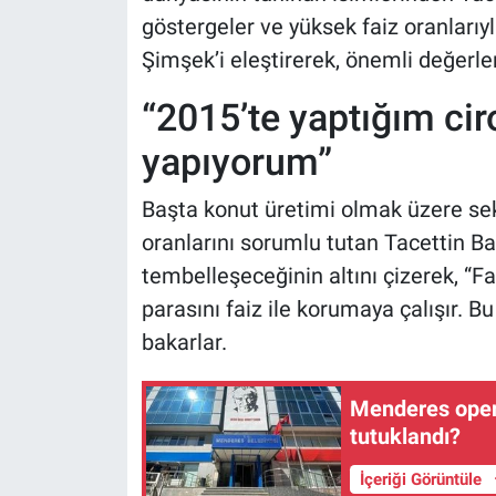
göstergeler ve yüksek faiz oranlarıy
Şimşek’i eleştirerek, önemli değerl
“2015’te yaptığım ci
yapıyorum”
Başta konut üretimi olmak üzere se
oranlarını sorumlu tutan Tacettin Bayı
tembelleşeceğinin altını çizerek, “Fa
parasını faiz ile korumaya çalışır. B
bakarlar.
Menderes operasy
tutuklandı?
İçeriği Görüntüle