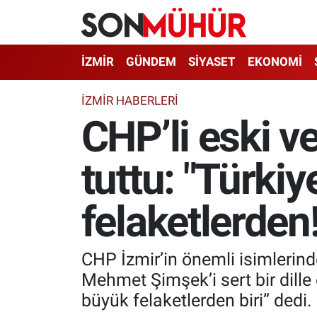
İzmir Nöbetçi Eczaneler
İZMİR
GÜNDEM
SİYASET
EKONOMİ
İzmir Hava Durumu
İZMIR HABERLERI
CHP’li eski v
İzmir Namaz Vakitleri
tuttu: "Türki
İzmir Trafik Yoğunluk Haritası
Süper Lig Puan Durumu ve Fikstür
felaketlerden!
Tüm Manşetler
CHP İzmir’in önemli isimlerinde
Son Dakika Haberleri
Mehmet Şimşek’i sert bir dille 
büyük felaketlerden biri” dedi.
Haber Arşivi