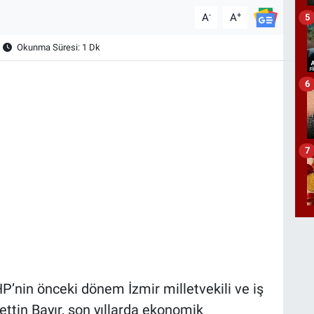
-
+
A
A
5
Okunma Süresi: 1 Dk
6
7
P’nin önceki dönem İzmir milletvekili ve iş
ttin Bayır, son yıllarda ekonomik