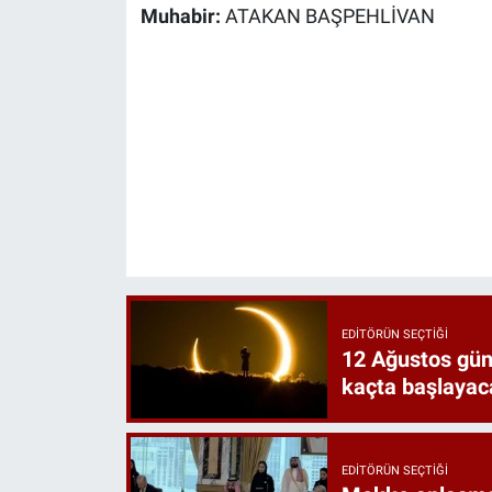
Muhabir:
ATAKAN BAŞPEHLİVAN
EDITÖRÜN SEÇTIĞI
12 Ağustos gün
kaçta başlayac
EDITÖRÜN SEÇTIĞI