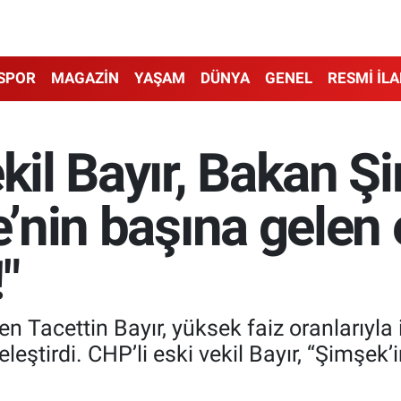
SPOR
MAGAZİN
YAŞAM
DÜNYA
GENEL
RESMİ İL
ekil Bayır, Bakan Ş
ye’nin başına gelen
"
n Tacettin Bayır, yüksek faiz oranlarıyla 
eleştirdi. CHP’li eski vekil Bayır, “Şimşek