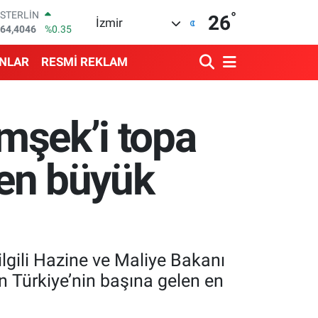
°
GRAM ALTIN
26
İzmir
6648.99
%2.59
BİST100
13.773
%-19
ANLAR
RESMİ REKLAM
BITCOIN
65.130,04
%1.2
DOLAR
47,7106
%0.17
imşek’i topa
EURO
55,1652
%0.27
STERLİN
 en büyük
64,4046
%0.35
ilgili Hazine ve Maliye Bakanı
’in Türkiye’nin başına gelen en