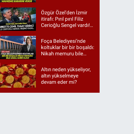
Özgür Özel'den İzmir
itirafı: Pırıl pırıl Filiz
Cerioğlu Sengel vardı!
Ama ankette Cemil
Tugay birinci çıktı
Foça Belediyesi’nde
koltuklar bir bir boşaldı:
Nikah memuru bile
garaj amiri oldu!
Altın neden yükseliyor,
altın yükselmeye
devam eder mi?