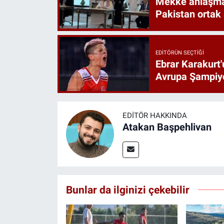
Mekke anlaşmas
Pakistan ortak
EDITÖRÜN SEÇTIĞI
Ebrar Karakurt'
Avrupa Şampiyo
EDITÖR HAKKINDA
Atakan Başpehlivan
Bunlar da ilginizi çekebilir