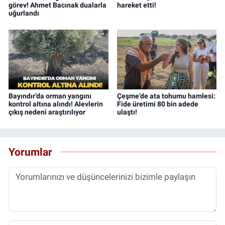
görev! Ahmet Bacınak dualarla
hareket etti!
uğurlandı
Bayındır’da orman yangını
Çeşme’de ata tohumu hamlesi:
kontrol altına alındı! Alevlerin
Fide üretimi 80 bin adede
çıkış nedeni araştırılıyor
ulaştı!
Yorumlar