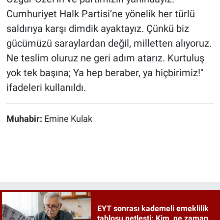
Cumhuriyet Halk Partisi’ne yönelik her türlü
saldırıya karşı dimdik ayaktayız. Çünkü biz
gücümüzü saraylardan değil, milletten alıyoruz.
Ne teslim oluruz ne geri adım atarız. Kurtuluş
yok tek başına; Ya hep beraber, ya hiçbirimiz!"
ifadeleri kullanıldı.
Muhabir:
Emine Kulak
EYT sonrası kademeli emeklilik
tablosu netleşti: Kim, ne zaman