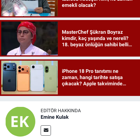
emekli olacak?
MasterChef Şükran Boyraz
kimdir, kaç yaşında ve nereli?
18. beyaz önlüğün sahibi belli
oldu
iPhone 18 Pro tanıtımı ne
zaman, hangi tarihte satışa
çıkacak? Apple takviminde
tahminler netleşiyor
EDITÖR HAKKINDA
Emine Kulak