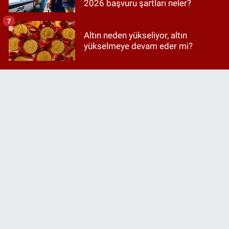
2026 başvuru şartları neler?
7
Altın neden yükseliyor, altın
yükselmeye devam eder mi?