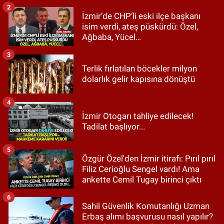
2
İzmir’de CHP’li eski ilçe başkanı
isim verdi, ateş püskürdü: Özel,
Ağbaba, Yücel…
3
Terlik fırlatılan böcekler milyon
dolarlık gelir kapısına dönüştü
4
İzmir Otogarı tahliye edilecek!
Tadilat başlıyor...
5
Özgür Özel'den İzmir itirafı: Pırıl pırıl
Filiz Cerioğlu Sengel vardı! Ama
ankette Cemil Tugay birinci çıktı
6
Sahil Güvenlik Komutanlığı Uzman
Erbaş alımı başvurusu nasıl yapılır?