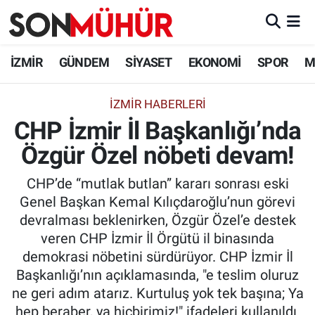
İzmir Nöbetçi Eczaneler
İZMİR
GÜNDEM
SİYASET
EKONOMİ
SPOR
M
İzmir Hava Durumu
İZMIR HABERLERI
CHP İzmir İl Başkanlığı’nda
İzmir Namaz Vakitleri
Özgür Özel nöbeti devam!
İzmir Trafik Yoğunluk Haritası
CHP’de “mutlak butlan” kararı sonrası eski
Süper Lig Puan Durumu ve Fikstür
Genel Başkan Kemal Kılıçdaroğlu’nun görevi
devralması beklenirken, Özgür Özel’e destek
Tüm Manşetler
veren CHP İzmir İl Örgütü il binasında
demokrasi nöbetini sürdürüyor. CHP İzmir İl
Son Dakika Haberleri
Başkanlığı’nın açıklamasında, "e teslim oluruz
ne geri adım atarız. Kurtuluş yok tek başına; Ya
Haber Arşivi
hep beraber, ya hiçbirimiz!" ifadeleri kullanıldı.