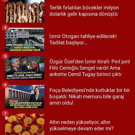
Terlik fırlatılan böcekler milyon
dolarlık gelir kapısına dönüştü
4
İzmir Otogarı tahliye edilecek!
Tadilat başlıyor...
5
Özgür Özel'den İzmir itirafı: Pırıl pırıl
Filiz Cerioğlu Sengel vardı! Ama
ankette Cemil Tugay birinci çıktı
6
Foça Belediyesi’nde koltuklar bir bir
boşaldı: Nikah memuru bile garaj
amiri oldu!
7
Altın neden yükseliyor, altın
yükselmeye devam eder mi?