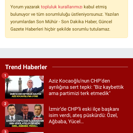
Yorum yazarak
topluluk kurallarımızı
kabul etmiş
bulunuyor ve tüm sorumluluğu üstleniyorsunuz. Yazılan
yorumlardan Son Mühür - Son Dakika Haber, Güncel
Gazete Haberleri hiçbir şekilde sorumlu tutulamaz.
Trend Haberler
1
Aziz Kocaoğlu'nun CHP'den
ayrılığına sert tepki: "Biz kaybettik
ama partimizi terk etmedik"
2
İzmir’de CHP’li eski ilçe başkanı
isim verdi, ateş püskürdü: Özel,
Ağbaba, Yücel…
3