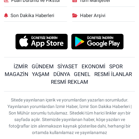
Puan Durumu ve Fikstür
Tüm Manşetler
Son Dakika Haberleri
Haber Arşivi
İZMİR
GÜNDEM
SİYASET
EKONOMİ
SPOR
MAGAZİN
YAŞAM
DÜNYA
GENEL
RESMİ İLANLAR
RESMİ REKLAM
Sitede yayınlanan içerik ve yorumlardan yazarları sorumludur.
Yayınlanan yorumlardan İzmir Haber, İzmir Son Dakika Haberleri |
Son Mühür sorumlu tutulamaz. Sitedeki tüm harici linkler ayrı bir
sayfada açılır. Sitemizde yayınlanan haber, köşe yazıları ve
fotoğraflar izin alınmaksızın kaynak gösterilse dahi, herhangi bir
ortamda kullanılamaz ve yayınlanamaz