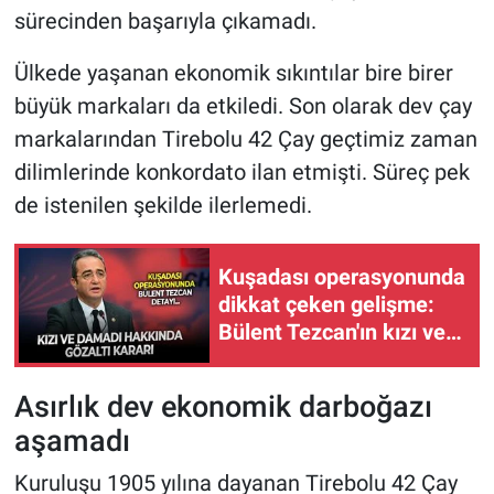
sürecinden başarıyla çıkamadı.
Ülkede yaşanan ekonomik sıkıntılar bire birer
büyük markaları da etkiledi. Son olarak dev çay
markalarından Tirebolu 42 Çay geçtimiz zaman
dilimlerinde konkordato ilan etmişti. Süreç pek
de istenilen şekilde ilerlemedi.
Kuşadası operasyonunda
dikkat çeken gelişme:
Bülent Tezcan'ın kızı ve
damadı hakkında gözaltı
kararı
Asırlık dev ekonomik darboğazı
aşamadı
Kuruluşu 1905 yılına dayanan Tirebolu 42 Çay