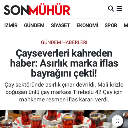
İzmir Nöbetçi Eczaneler
İZMİR
GÜNDEM
SİYASET
EKONOMİ
SPOR
M
İzmir Hava Durumu
GÜNDEM HABERLERI
Çayseverleri kahreden
İzmir Namaz Vakitleri
haber: Asırlık marka iflas
İzmir Trafik Yoğunluk Haritası
bayrağını çekti!
Süper Lig Puan Durumu ve Fikstür
Çay sektöründe asırlık çınar devrildi. Mali krizle
boğuşan ünlü çay markası Tirebolu 42 Çay için
Tüm Manşetler
mahkeme resmen iflas kararı verdi.
Son Dakika Haberleri
Haber Arşivi