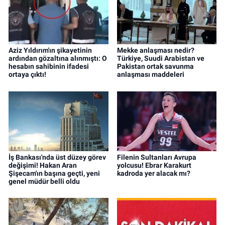
Aziz Yıldırım'ın şikayetinin
Mekke anlaşması nedir?
ardından gözaltına alınmıştı: O
Türkiye, Suudi Arabistan ve
hesabın sahibinin ifadesi
Pakistan ortak savunma
ortaya çıktı!
anlaşması maddeleri
İş Bankası'nda üst düzey görev
Filenin Sultanları Avrupa
değişimi! Hakan Aran
yolcusu! Ebrar Karakurt
Şişecam'ın başına geçti, yeni
kadroda yer alacak mı?
genel müdür belli oldu