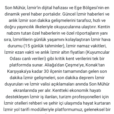
Son Mühür, İzmir’in dijital hafızası ve Ege Bölgesi'nin en
dinamik yerel haber portalıdır. Güncel İzmir haberleri ve
anlık İzmir son dakika gelişmelerini tarafsız, hızlı ve
doğru yayıncılık ilkeleriyle okuyucularına ulaştırır. Kentin
nabzını tutan özel haberlerin ve özel röportajların yanı
sıra, İzmirlilerin günlük yaşamını kolaylaştıran İzmir hava
durumu (15 günlük tahminler), İzmir namaz vakitleri,
İzmir ezan vakti ve anlık İzmir altın fiyatları (Kuyumcular
Odası canlı verileri) gibi kritik kent verilerini tek bir
platformda sunar. Aliağa'dan Çeşme'ye, Konak'tan
Karşıyaka'ya kadar 30 ilçenin tamamından gelen son
dakika İzmir gelişmeleri, son dakika deprem İzmir
duyuruları ve İzmir valisi açıklamaları anında Son Mühür
ekranlarında yer alır. Kentteki ekonomik hayatı
destekleyen İzmir iş ilanları, turizm profesyonelleri için
İzmir otelleri rehberi ve şehir içi ulaşımda hayat kurtaran
İzmir yol tarifi modülleriyle platformumuz, geleneksel bir