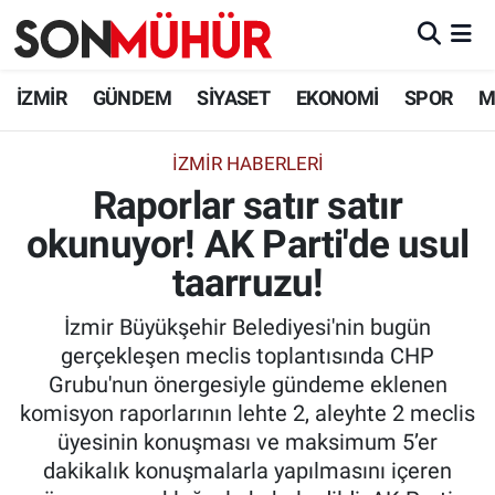
İzmir Nöbetçi Eczaneler
İZMİR
GÜNDEM
SİYASET
EKONOMİ
SPOR
M
İzmir Hava Durumu
İZMIR HABERLERI
Raporlar satır satır
İzmir Namaz Vakitleri
okunuyor! AK Parti'de usul
İzmir Trafik Yoğunluk Haritası
taarruzu!
Süper Lig Puan Durumu ve Fikstür
İzmir Büyükşehir Belediyesi'nin bugün
gerçekleşen meclis toplantısında CHP
Tüm Manşetler
Grubu'nun önergesiyle gündeme eklenen
komisyon raporlarının lehte 2, aleyhte 2 meclis
Son Dakika Haberleri
üyesinin konuşması ve maksimum 5’er
dakikalık konuşmalarla yapılmasını içeren
Haber Arşivi