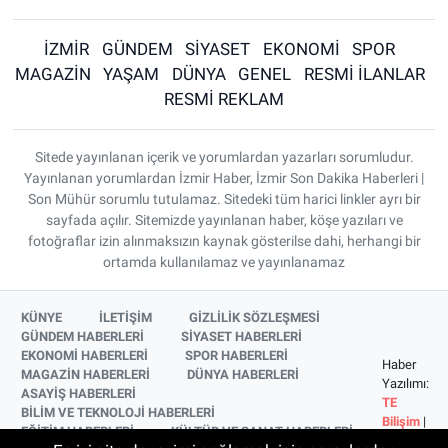
İZMİR
GÜNDEM
SİYASET
EKONOMİ
SPOR
MAGAZİN
YAŞAM
DÜNYA
GENEL
RESMİ İLANLAR
RESMİ REKLAM
Sitede yayınlanan içerik ve yorumlardan yazarları sorumludur.
Yayınlanan yorumlardan İzmir Haber, İzmir Son Dakika Haberleri |
Son Mühür sorumlu tutulamaz. Sitedeki tüm harici linkler ayrı bir
sayfada açılır. Sitemizde yayınlanan haber, köşe yazıları ve
fotoğraflar izin alınmaksızın kaynak gösterilse dahi, herhangi bir
ortamda kullanılamaz ve yayınlanamaz
KÜNYE
İLETİŞİM
GİZLİLİK SÖZLEŞMESİ
GÜNDEM HABERLERİ
SİYASET HABERLERİ
EKONOMİ HABERLERİ
SPOR HABERLERİ
Haber
MAGAZİN HABERLERİ
DÜNYA HABERLERİ
Yazılımı:
ASAYİŞ HABERLERİ
TE
BİLİM VE TEKNOLOJİ HABERLERİ
Bilişim
|
EĞİTİM HABERLERİ
KÜLTÜR VE SANAT HABERLERİ
Copyright