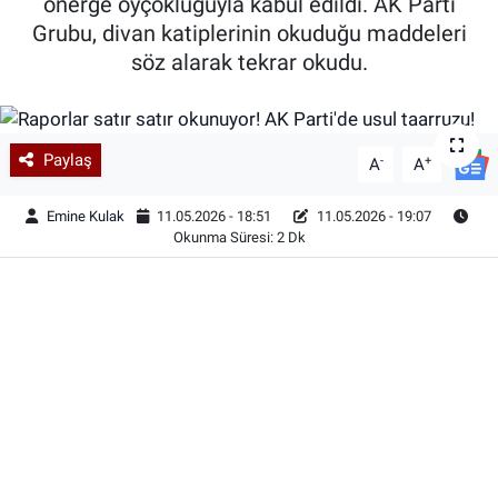
önerge oyçokluğuyla kabul edildi. AK Parti
Grubu, divan katiplerinin okuduğu maddeleri
söz alarak tekrar okudu.
Paylaş
-
+
A
A
Emine Kulak
11.05.2026 - 18:51
11.05.2026 - 19:07
Okunma Süresi: 2 Dk