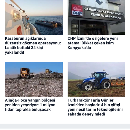
Karaburun açıklarında
CHP İzmir'de o ilçelere yeni
düzensiz göçmen operasyonu:
atama! Dikkat çeken isim
Lastik bottaki 34 kişi
Karşıyaka'da
yakalandı!
Aliağa-Foça yangın bölgesi
TürkTraktör Tarla Günleri
yeniden yeşeriyor: 1 milyon
İzmir'den başladı: 4 bin çiftçi
fidan toprakla buluşacak
yeni nesil tarım teknolojilerini
sahada deneyimledi