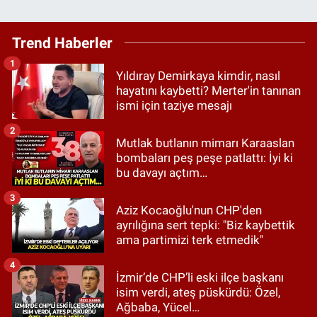
Trend Haberler
1
Yıldıray Demirkaya kimdir, nasıl
hayatını kaybetti? Merter'in tanınan
ismi için taziye mesajı
2
Mutlak butlanın mimarı Karaaslan
bombaları peş peşe patlattı: İyi ki
bu davayı açtım…
3
Aziz Kocaoğlu'nun CHP'den
ayrılığına sert tepki: "Biz kaybettik
ama partimizi terk etmedik"
4
İzmir’de CHP’li eski ilçe başkanı
isim verdi, ateş püskürdü: Özel,
Ağbaba, Yücel…