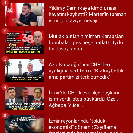
1
Yıldıray Demirkaya kimdir, nasıl
hayatını kaybetti? Merter'in tanınan
ismi için taziye mesajı
2
Mutlak butlanın mimarı Karaaslan
bombaları peş peşe patlattı: İyi ki
bu davayı açtım…
3
Aziz Kocaoğlu'nun CHP'den
ayrılığına sert tepki: "Biz kaybettik
ama partimizi terk etmedik"
4
İzmir’de CHP’li eski ilçe başkanı
isim verdi, ateş püskürdü: Özel,
Ağbaba, Yücel…
5
İzmir reyonlarında "tokluk
ekonomisi" dönemi: Zayıflama