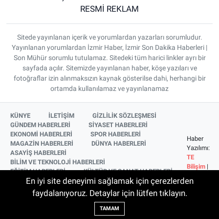
RESMİ REKLAM
Sitede yayınlanan içerik ve yorumlardan yazarları sorumludur.
Yayınlanan yorumlardan İzmir Haber, İzmir Son Dakika Haberleri |
Son Mühür sorumlu tutulamaz. Sitedeki tüm harici linkler ayrı bir
sayfada açılır. Sitemizde yayınlanan haber, köşe yazıları ve
fotoğraflar izin alınmaksızın kaynak gösterilse dahi, herhangi bir
ortamda kullanılamaz ve yayınlanamaz
KÜNYE
İLETİŞİM
GİZLİLİK SÖZLEŞMESİ
GÜNDEM HABERLERİ
SİYASET HABERLERİ
EKONOMİ HABERLERİ
SPOR HABERLERİ
Haber
MAGAZİN HABERLERİ
DÜNYA HABERLERİ
Yazılımı:
ASAYİŞ HABERLERİ
TE
BİLİM VE TEKNOLOJİ HABERLERİ
Bilişim
|
EĞİTİM HABERLERİ
KÜLTÜR VE SANAT HABERLERİ
Copyright
En iyi site deneyimi sağlamak için çerezlerden
SAĞLIK HABERLERİ
YAŞAM HABERLERİ
© 2026
YEREL HABERLER
İZMİR HABERLERİ
faydalanıyoruz. Detaylar için lütfen tıklayın.
SİNEMA VE TELEVİZYON HABERLERİ
TAMAM