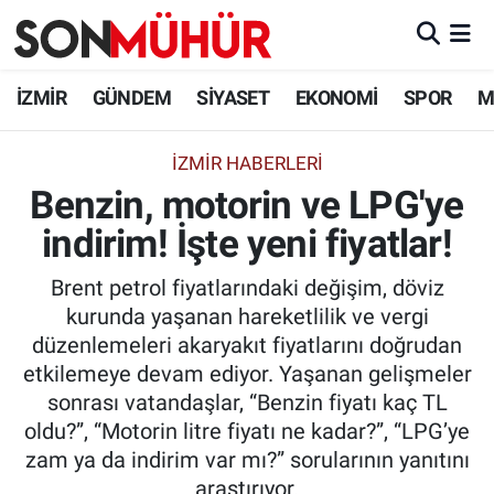
İzmir Nöbetçi Eczaneler
İZMİR
GÜNDEM
SİYASET
EKONOMİ
SPOR
M
İzmir Hava Durumu
İZMIR HABERLERI
Benzin, motorin ve LPG'ye
İzmir Namaz Vakitleri
indirim! İşte yeni fiyatlar!
İzmir Trafik Yoğunluk Haritası
Brent petrol fiyatlarındaki değişim, döviz
Süper Lig Puan Durumu ve Fikstür
kurunda yaşanan hareketlilik ve vergi
düzenlemeleri akaryakıt fiyatlarını doğrudan
Tüm Manşetler
etkilemeye devam ediyor. Yaşanan gelişmeler
sonrası vatandaşlar, “Benzin fiyatı kaç TL
Son Dakika Haberleri
oldu?”, “Motorin litre fiyatı ne kadar?”, “LPG’ye
zam ya da indirim var mı?” sorularının yanıtını
Haber Arşivi
araştırıyor.