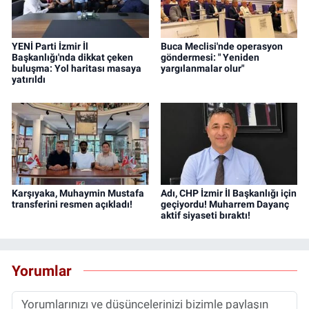
YENİ Parti İzmir İl
Buca Meclisi'nde operasyon
Başkanlığı'nda dikkat çeken
göndermesi: " Yeniden
buluşma: Yol haritası masaya
yargılanmalar olur"
yatırıldı
Karşıyaka, Muhaymin Mustafa
Adı, CHP İzmir İl Başkanlığı için
transferini resmen açıkladı!
geçiyordu! Muharrem Dayanç
aktif siyaseti bıraktı!
Yorumlar