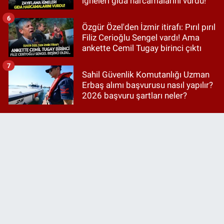
iğneleri gıda harcamalarını vurdu!
6
Özgür Özel'den İzmir itirafı: Pırıl pırıl
Filiz Cerioğlu Sengel vardı! Ama
ankette Cemil Tugay birinci çıktı
7
Sahil Güvenlik Komutanlığı Uzman
Erbaş alımı başvurusu nasıl yapılır?
2026 başvuru şartları neler?