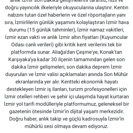
doğru yayıncılık ilkeleriyle okuyucularına ulaştırır. Kentin
nabzını tutan özel haberlerin ve özel röportajların yanı
sıra, İzmirlilerin günlük yaşamını kolaylaştıran İzmir hava
durumu (15 günlük tahminler), İzmir namaz vakitleri,
İzmir ezan vakti ve anlık İzmir altın fiyatları (Kuyumcular
Odası canlı verileri) gibi kritik kent verilerini tek bir
platformda sunar. Aliağa'dan Çeşme'ye, Konak'tan
Karşıyaka'ya kadar 30 ilçenin tamamından gelen son
dakika İzmir gelişmeleri, son dakika deprem İzmir
duyuruları ve İzmir valisi açıklamaları anında Son Mühür
ekranlarında yer alır. Kentteki ekonomik hayatı
destekleyen İzmir iş ilanları, turizm profesyonelleri için
İzmir otelleri rehberi ve şehir içi ulaşımda hayat kurtaran
İzmir yol tarifi modülleriyle platformumuz, geleneksel bir
gazetenin ötesinde İzmir'in dijital yaşam merkezidir.
Doğru haber, anlık takip ve güçlü kadrosuyla İzmir’in
mühürlü sesi olmaya devam ediyoruz.