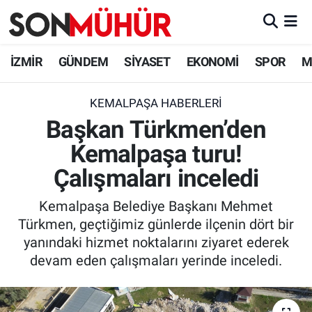
İzmir Nöbetçi Eczaneler
İZMİR
GÜNDEM
SİYASET
EKONOMİ
SPOR
M
İzmir Hava Durumu
KEMALPAŞA HABERLERI
Başkan Türkmen’den
İzmir Namaz Vakitleri
Kemalpaşa turu!
İzmir Trafik Yoğunluk Haritası
Çalışmaları inceledi
Süper Lig Puan Durumu ve Fikstür
Kemalpaşa Belediye Başkanı Mehmet
Türkmen, geçtiğimiz günlerde ilçenin dört bir
Tüm Manşetler
yanındaki hizmet noktalarını ziyaret ederek
devam eden çalışmaları yerinde inceledi.
Son Dakika Haberleri
Haber Arşivi