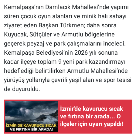
Kemalpaşa’nın Damlacık Mahallesi’nde yapımı
süren çocuk oyun alanları ve minik halı sahayı
ziyaret eden Başkan Türkmen; daha sonra
Kuyucak, Sütçüler ve Armutlu bölgelerine
geçerek peyzaj ve park çalışmalarını inceledi.
Kemalpaşa Belediyesi’nin 2026 yılı sonuna
kadar ilçeye toplam 9 yeni park kazandırmayı
hedeflediği belirtilirken Armutlu Mahallesi’nde
yürüyüş yollarıyla çevrili yeşil alan ve spor tesisi
de duyuruldu.
İzmir'de kavurucu sıcak
ve fırtına bir arada... O
ilçeler için uyarı yapıldı!