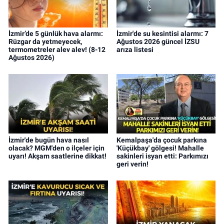
İzmir’de 5 günlük hava alarmı:
İzmir'de su kesintisi alarmı: 7
Rüzgar da yetmeyecek,
Ağustos 2026 güncel İZSU
termometreler alev alev! (8-12
arıza listesi
Ağustos 2026)
İzmir'de bugün hava nasıl
Kemalpaşa'da çocuk parkına
olacak? MGM'den o ilçeler için
'Küçükbay' gölgesi! Mahalle
uyarı! Akşam saatlerine dikkat!
sakinleri isyan etti: Parkımızı
geri verin!