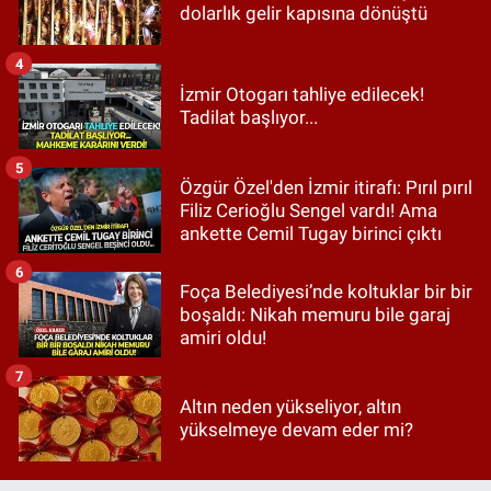
dolarlık gelir kapısına dönüştü
4
İzmir Otogarı tahliye edilecek!
Tadilat başlıyor...
5
Özgür Özel'den İzmir itirafı: Pırıl pırıl
Filiz Cerioğlu Sengel vardı! Ama
ankette Cemil Tugay birinci çıktı
6
Foça Belediyesi’nde koltuklar bir bir
boşaldı: Nikah memuru bile garaj
amiri oldu!
7
Altın neden yükseliyor, altın
yükselmeye devam eder mi?