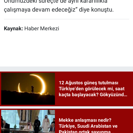
Önümüzdeki süreçte de aynı kararlılıkla
çalışmaya devam edeceğiz” diye konuştu.
Kaynak:
Haber Merkezi
12 Ağustos güneş tutulması
Türkiye'den görülecek mi, saat
kaçta başlayacak? Gökyüzünde
tarihi an
Mekke anlaşması nedir?
Türkiye, Suudi Arabistan ve
Pakistan ortak savunma