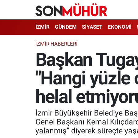
İzmir Nöbetçi Eczaneler
İZMİR
GÜNDEM
SİYASET
EKONOMİ
İzmir Hava Durumu
İZMIR HABERLERI
Başkan Tugay
İzmir Namaz Vakitleri
"Hangi yüzle 
İzmir Trafik Yoğunluk Haritası
Süper Lig Puan Durumu ve Fikstür
helal etmiyo
Tüm Manşetler
İzmir Büyükşehir Belediye Baş
Son Dakika Haberleri
Genel Başkanı Kemal Kılıçdaroğ
yalanmış” diyerek süreçte yaşan
Haber Arşivi