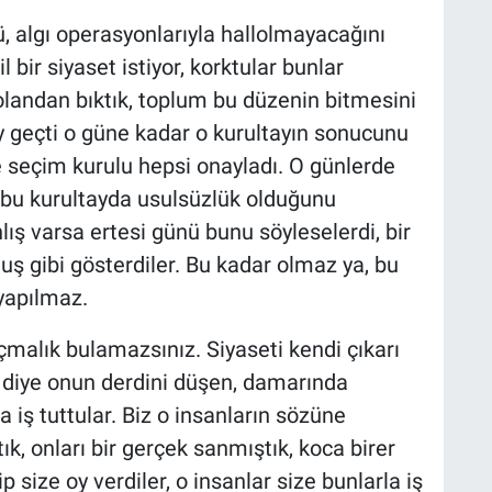
dü, algı operasyonlarıyla hallolmayacağını
l bir siyaset istiyor, korktular bunlar
olandan bıktık, toplum bu düzenin bitmesini
ay geçti o güne kadar o kurultayın sonucunu
 seçim kurulu hepsi onayladı. O günlerde
i bu kurultayda usulsüzlük olduğunu
lış varsa ertesi günü bunu söyleselerdi, bir
uş gibi gösterdiler. Bu kadar olmaz ya, bu
yapılmaz.
açmalık bulamazsınız. Siyaseti kendi çıkarı
i diye onun derdini düşen, damarında
a iş tuttular. Biz o insanların sözüne
ık, onları bir gerçek sanmıştık, koca birer
 size oy verdiler, o insanlar size bunlarla iş