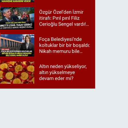
Özgür Özel'den İzmir
itirafı: Pırıl pırıl Filiz
Cerioğlu Sengel vardı!
Ama ankette Cemil
Tugay birinci çıktı
Foça Belediyesi’nde
koltuklar bir bir boşaldı:
Nikah memuru bile
garaj amiri oldu!
Altın neden yükseliyor,
altın yükselmeye
devam eder mi?