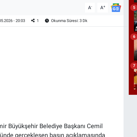
-
+
A
A
5
5.2026 - 20:03
1
Okunma Süresi: 3 Dk
6
7
mir Büyükşehir Belediye Başkanı Cemil
önünde gerçekleşen basın açıklamasında