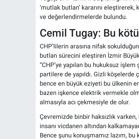
‘mutlak butlan’ kararını eleştirerek,
ve değerlendirmelerde bulundu.
Cemil Tugay: Bu kötü
CHP’lilerin arasına nifak sokulduğu
butlan sürecini eleştiren İzmir Büyü
“CHP’ye yapılan bu hukuksuz işlem g
partilere de yapıldı. Gizli köşelerde
bence en büyük eziyeti bu ülkenin eme
bazen işkence elektrik vermekle olm
almasıyla acı çekmesiyle de olur.
Çevremizde binbir haksızlık varken, 
insanı vicdanen altından kalkamayaca
Bence şunu konuşmamız lazım, bu kö