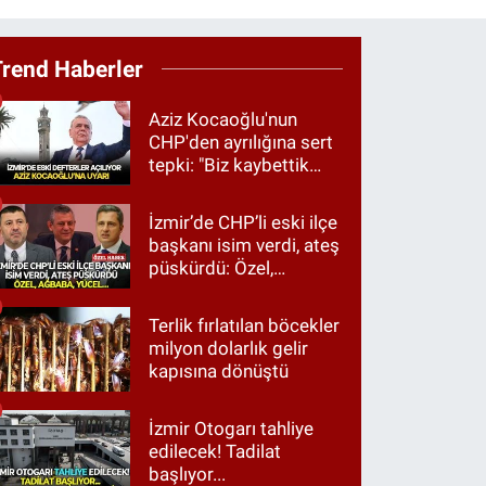
Trend Haberler
Aziz Kocaoğlu'nun
CHP'den ayrılığına sert
tepki: "Biz kaybettik
ama partimizi terk
etmedik"
İzmir’de CHP’li eski ilçe
başkanı isim verdi, ateş
püskürdü: Özel,
Ağbaba, Yücel…
Terlik fırlatılan böcekler
milyon dolarlık gelir
kapısına dönüştü
İzmir Otogarı tahliye
edilecek! Tadilat
başlıyor...