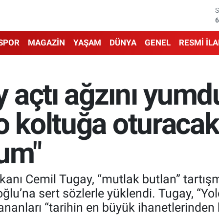
6
6
SPOR
MAGAZİN
YAŞAM
DÜNYA
GENEL
RESMİ İL
1
6
 açtı ağzını yumd
4
o koltuğa oturacak
5
rum"
kanı Cemil Tugay, “mutlak butlan” tartış
lu’na sert sözlerle yüklendi. Tugay, “Yol
anları “tarihin en büyük ihanetlerinden bi