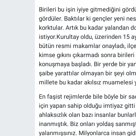
Birileri bu işin iyiye gitmediğini gör
gördüler. Baktılar ki gençler yeni nesi
korktular. Artık bu kadar yalandan d
istiyor.Kurultay oldu, üzerinden 15 
bütün resmi makamlar onayladı, ilçe
kimse gıkını çıkarmadı sonra biriler
konuşmaya başladı. Bir yerde bir yan
şaibe yarattılar olmayan bir şeyi olm
millete bu kadar akılsız muamelesi 
En faşist rejimlerde bile böyle bir s
için yapan sahip olduğu imtiyaz gitt
ahlaksızlık olan bazı insanlar bunlarl
inanmıştık. Biz onları yoldaş sanmışt
yalanmışsınız. Milyonlarca insan gidip