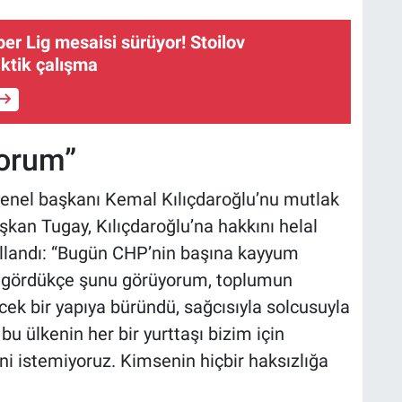
er Lig mesaisi sürüyor! Stoilov
ktik çalışma
yorum”
enel başkanı Kemal Kılıçdaroğlu’nu mutlak
şkan Tugay, Kılıçdaroğlu’na hakkını helal
kullandı: “Bugün CHP’nin başına kayyum
ı gördükçe şunu görüyorum, toplumun
cek bir yapıya büründü, sağcısıyla solcusuyla
u ülkenin her bir yurttaşı bizim için
ni istemiyoruz. Kimsenin hiçbir haksızlığa