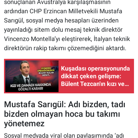
sonuçlanan Avustralya karşılaşmasının
ardından CHP Erzincan Milletvekili Mustafa
Sarıgül, sosyal medya hesapları üzerinden
yayınladığı sitem dolu mesaj teknik direktör
Vincenzo Montella’yı eleştirerek, İtalyan teknik
direktörün rakip takımı çözemediğini aktardı.
Kuşadası operasyonunda
dikkat çeken gelişme:
Bülent Tezcan'ın kızı ve
damadı hakkında gözaltı
kararı
Mustafa Sarıgül: Adı bizden, tadı
bizden olmayan hoca bu takımı
yönetemez
Sosyal medyada viral olan paylaşımında ‘adı