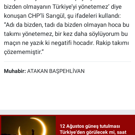
bizden olmayanın Türkiye’yi yönetemez’ diye
konuşan CHP’li Sarıgül, şu ifadeleri kullandı:
“Adı da bizden, tadı da bizden olmayan hoca bu
takımı yönetemez, bir kez daha söylüyorum bu
maçın ne yazık ki negatifi hocadır. Rakip takımı
çözememiştir.”
Muhabir:
ATAKAN BAŞPEHLİVAN
12 Ağustos güneş tutulması
Türkiye'den görülecek mi, saat