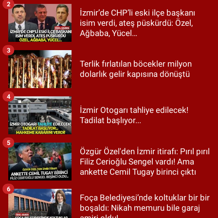
2
İzmir’de CHP’li eski ilçe başkanı
isim verdi, ateş püskürdü: Özel,
Ağbaba, Yücel…
3
Terlik fırlatılan böcekler milyon
dolarlık gelir kapısına dönüştü
4
İzmir Otogarı tahliye edilecek!
Tadilat başlıyor...
5
Özgür Özel'den İzmir itirafı: Pırıl pırıl
Filiz Cerioğlu Sengel vardı! Ama
ankette Cemil Tugay birinci çıktı
6
Foça Belediyesi’nde koltuklar bir bir
boşaldı: Nikah memuru bile garaj
amiri oldu!