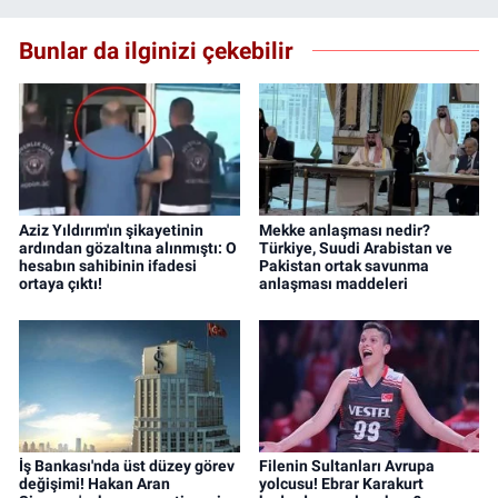
Bunlar da ilginizi çekebilir
Aziz Yıldırım'ın şikayetinin
Mekke anlaşması nedir?
ardından gözaltına alınmıştı: O
Türkiye, Suudi Arabistan ve
hesabın sahibinin ifadesi
Pakistan ortak savunma
ortaya çıktı!
anlaşması maddeleri
İş Bankası'nda üst düzey görev
Filenin Sultanları Avrupa
değişimi! Hakan Aran
yolcusu! Ebrar Karakurt