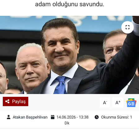
adam olduğunu savundu.
Paylaş
-
+
A
A
Atakan Başpehlivan
14.06.2026 - 13:38
Okunma Süresi: 1
Dk