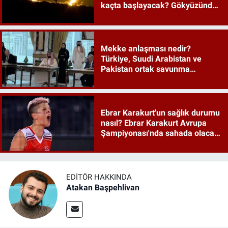
kaçta başlayacak? Gökyüzünde
tarihi an
Mekke anlaşması nedir?
Türkiye, Suudi Arabistan ve
Pakistan ortak savunma
anlaşması maddeleri
Ebrar Karakurt'un sağlık durumu
nasıl? Ebrar Karakurt Avrupa
Şampiyonası'nda sahada olacak
mı?
EDITÖR HAKKINDA
Atakan Başpehlivan