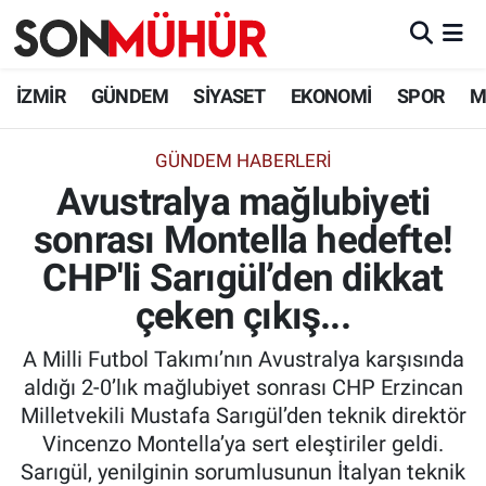
İzmir Nöbetçi Eczaneler
İZMİR
GÜNDEM
SİYASET
EKONOMİ
SPOR
M
İzmir Hava Durumu
GÜNDEM HABERLERI
Avustralya mağlubiyeti
İzmir Namaz Vakitleri
sonrası Montella hedefte!
İzmir Trafik Yoğunluk Haritası
CHP'li Sarıgül’den dikkat
Süper Lig Puan Durumu ve Fikstür
çeken çıkış...
A Milli Futbol Takımı’nın Avustralya karşısında
Tüm Manşetler
aldığı 2-0’lık mağlubiyet sonrası CHP Erzincan
Milletvekili Mustafa Sarıgül’den teknik direktör
Son Dakika Haberleri
Vincenzo Montella’ya sert eleştiriler geldi.
Sarıgül, yenilginin sorumlusunun İtalyan teknik
Haber Arşivi