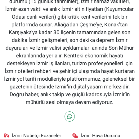
durumu (15 günlük tahminler), İzmir namaz vakitleri,
İzmir ezan vakti ve anlık İzmir altın fiyatları (Kuyumcular
Odası canlı verileri) gibi kritik kent verilerini tek bir
platformda sunar. Aliağa'dan Çeşme'ye, Konak'tan
Karşıyaka'ya kadar 30 ilçenin tamamından gelen son
dakika İzmir gelişmeleri, son dakika deprem İzmir
duyuruları ve İzmir valisi açıklamaları anında Son Mühür
ekranlarında yer alır. Kentteki ekonomik hayatı
destekleyen İzmir iş ilanları, turizm profesyonelleri için
İzmir otelleri rehberi ve şehir içi ulaşımda hayat kurtaran
İzmir yol tarifi modülleriyle platformumuz, geleneksel bir
gazetenin ötesinde İzmir'in dijital yaşam merkezidir.
Doğru haber, anlık takip ve güçlü kadrosuyla İzmir’in
mühürlü sesi olmaya devam ediyoruz.
İzmir Nöbetçi Eczaneler
İzmir Hava Durumu