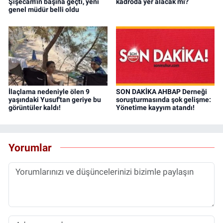
Şişecam'ın başına geçti, yeni
kadroda yer alacak mı?
genel müdür belli oldu
İlaçlama nedeniyle ölen 9
SON DAKİKA AHBAP Derneği
yaşındaki Yusuf'tan geriye bu
soruşturmasında şok gelişme:
görüntüler kaldı!
Yönetime kayyım atandı!
Yorumlar