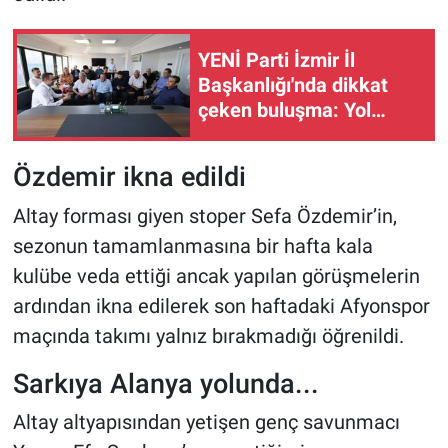
YENİ Parti İzmir İl
Başkanlığı'nda dikkat
çeken buluşma: Yol
haritası masaya yatırıldı
Özdemir ikna edildi
Altay forması giyen stoper Sefa Özdemir’in,
sezonun tamamlanmasına bir hafta kala
kulübe veda ettiği ancak yapılan görüşmelerin
ardından ikna edilerek son haftadaki Afyonspor
maçında takımı yalnız bırakmadığı öğrenildi.
Sarkıya Alanya yolunda...
Altay altyapısından yetişen genç savunmacı