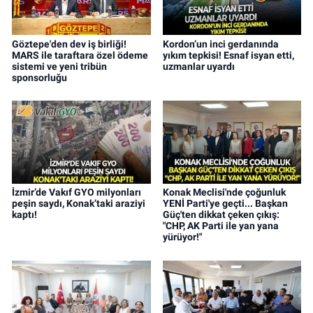
Göztepe'den dev iş birliği!
Kordon’un inci gerdanında
MARS ile taraftara özel ödeme
yıkım tepkisi! Esnaf isyan etti,
sistemi ve yeni tribün
uzmanlar uyardı
sponsorluğu
İzmir’de Vakıf GYO milyonları
Konak Meclisi'nde çoğunluk
peşin saydı, Konak’taki araziyi
YENİ Parti'ye geçti... Başkan
kaptı!
Güç'ten dikkat çeken çıkış:
"CHP, AK Parti ile yan yana
yürüyor!"