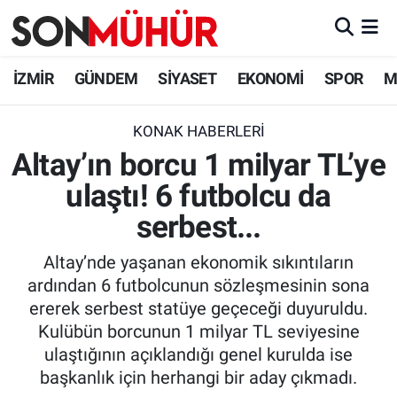
İzmir Nöbetçi Eczaneler
İZMİR
GÜNDEM
SİYASET
EKONOMİ
SPOR
M
İzmir Hava Durumu
KONAK HABERLERI
Altay’ın borcu 1 milyar TL’ye
İzmir Namaz Vakitleri
ulaştı! 6 futbolcu da
İzmir Trafik Yoğunluk Haritası
serbest...
Süper Lig Puan Durumu ve Fikstür
Altay’nde yaşanan ekonomik sıkıntıların
ardından 6 futbolcunun sözleşmesinin sona
Tüm Manşetler
ererek serbest statüye geçeceği duyuruldu.
Kulübün borcunun 1 milyar TL seviyesine
Son Dakika Haberleri
ulaştığının açıklandığı genel kurulda ise
başkanlık için herhangi bir aday çıkmadı.
Haber Arşivi