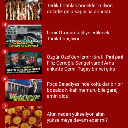
Terlik fırlatılan böcekler milyon
dolarlık gelir kapısına dönüştü
4
İzmir Otogarı tahliye edilecek!
Tadilat başlıyor...
5
Özgür Özel'den İzmir itirafı: Pırıl pırıl
Filiz Cerioğlu Sengel vardı! Ama
ankette Cemil Tugay birinci çıktı
6
Foça Belediyesi’nde koltuklar bir bir
boşaldı: Nikah memuru bile garaj
amiri oldu!
7
Altın neden yükseliyor, altın
yükselmeye devam eder mi?