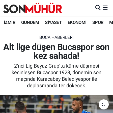
İzmir Nöbetçi Eczaneler
İZMİR
GÜNDEM
SİYASET
EKONOMİ
SPOR
M
İzmir Hava Durumu
BUCA HABERLERI
Alt lige düşen Bucaspor son
İzmir Namaz Vakitleri
kez sahada!
İzmir Trafik Yoğunluk Haritası
2’nci Lig Beyaz Grup’ta küme düşmesi
Süper Lig Puan Durumu ve Fikstür
kesinleşen Bucaspor 1928, dönemin son
maçında Karacabey Belediyespor ile
Tüm Manşetler
deplasmanda ter dökecek.
Son Dakika Haberleri
Haber Arşivi