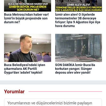
Buca Metrosu'ndan haber var!
İzmir alev alev! O ilçelerde
İzmir'in büyük projesinde son
termometreler 38 dereceye
durum ne?
fırlıyor: İşte 9 Ağustos ilçe ilçe
hava durumu
Buca Belediyesi'ndeki işten
SON DAKİKA İzmir Buca’da
çıkarmalara AK Partili
korkutan yangın: Sünger
Oygur'dan 'adalet' tepkisi!
deposu alev alev yandı!
Yorumlar