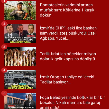
1
Domateslerin verimini artıran
mutfak sırrı: Köklerine 1 kaşık
dökün
2
İzmir’de CHP’li eski ilçe başkanı
isim verdi, ateş püskürdü: Özel,
Ağbaba, Yücel…
3
Terlik fırlatılan böcekler milyon
dolarlık gelir kapısına dönüştü
4
İzmir Otogarı tahliye edilecek!
Tadilat başlıyor...
5
Foça Belediyesi’nde koltuklar bir bir
boşaldı: Nikah memuru bile garaj
amiri oldu!