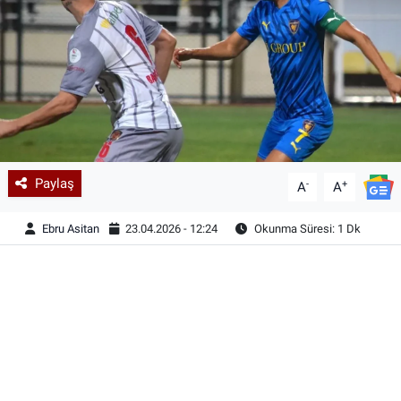
Paylaş
-
+
A
A
Ebru Asitan
23.04.2026 - 12:24
Okunma Süresi: 1 Dk