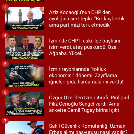
3
Aziz Kocaoğlu'nun CHP'den
ayrılığına sert tepki: "Biz kaybettik
ama partimizi terk etmedik"
4
İzmir’de CHP’li eski ilçe başkanı
isim verdi, ateş püskürdü: Özel,
Ağbaba, Yücel…
5
İzmir reyonlarında "tokluk
ekonomisi" dönemi: Zayıflama
iğneleri gıda harcamalarını vurdu!
6
Özgür Özel'den İzmir itirafı: Pırıl pırıl
Filiz Cerioğlu Sengel vardı! Ama
ankette Cemil Tugay birinci çıktı
7
Sahil Güvenlik Komutanlığı Uzman
Erbaş alımı başvurusu nasıl yapılır?