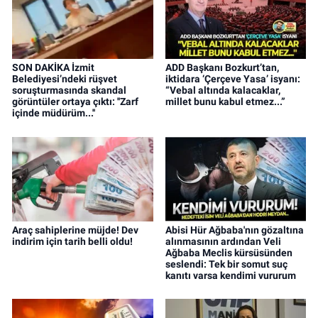
SON DAKİKA İzmit
ADD Başkanı Bozkurt’tan,
Belediyesi’ndeki rüşvet
iktidara ‘Çerçeve Yasa’ isyanı:
soruşturmasında skandal
“Vebal altında kalacaklar,
görüntüler ortaya çıktı: ''Zarf
millet bunu kabul etmez...”
içinde müdürüm...''
Araç sahiplerine müjde! Dev
Abisi Hür Ağbaba'nın gözaltına
indirim için tarih belli oldu!
alınmasının ardından Veli
Ağbaba Meclis kürsüsünden
seslendi: Tek bir somut suç
kanıtı varsa kendimi vururum