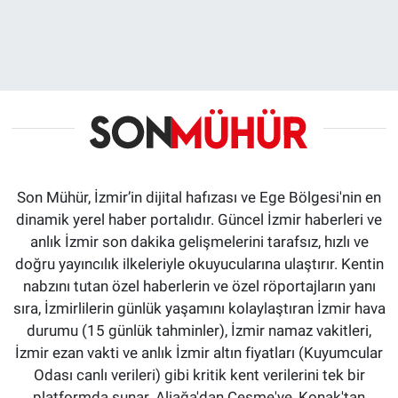
Son Mühür, İzmir’in dijital hafızası ve Ege Bölgesi'nin en
dinamik yerel haber portalıdır. Güncel İzmir haberleri ve
anlık İzmir son dakika gelişmelerini tarafsız, hızlı ve
doğru yayıncılık ilkeleriyle okuyucularına ulaştırır. Kentin
nabzını tutan özel haberlerin ve özel röportajların yanı
sıra, İzmirlilerin günlük yaşamını kolaylaştıran İzmir hava
durumu (15 günlük tahminler), İzmir namaz vakitleri,
İzmir ezan vakti ve anlık İzmir altın fiyatları (Kuyumcular
Odası canlı verileri) gibi kritik kent verilerini tek bir
platformda sunar. Aliağa'dan Çeşme'ye, Konak'tan