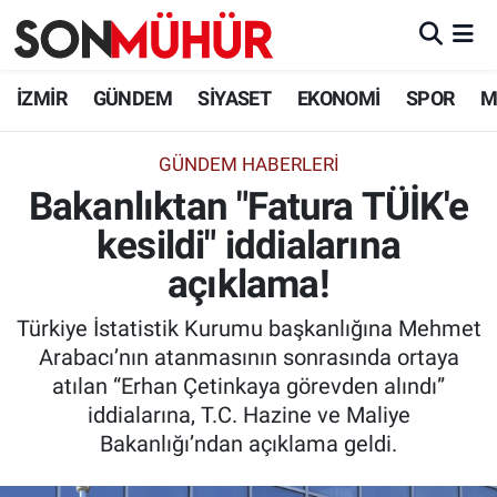
İzmir Nöbetçi Eczaneler
İZMİR
GÜNDEM
SİYASET
EKONOMİ
SPOR
M
İzmir Hava Durumu
GÜNDEM HABERLERI
Bakanlıktan "Fatura TÜİK'e
İzmir Namaz Vakitleri
kesildi" iddialarına
İzmir Trafik Yoğunluk Haritası
açıklama!
Süper Lig Puan Durumu ve Fikstür
Türkiye İstatistik Kurumu başkanlığına Mehmet
Arabacı’nın atanmasının sonrasında ortaya
Tüm Manşetler
atılan “Erhan Çetinkaya görevden alındı”
iddialarına, T.C. Hazine ve Maliye
Son Dakika Haberleri
Bakanlığı’ndan açıklama geldi.
Haber Arşivi