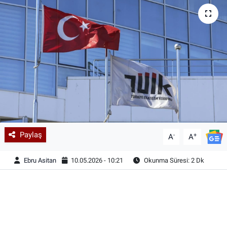
Paylaş
-
+
A
A
Ebru Asitan
10.05.2026 - 10:21
Okunma Süresi: 2 Dk