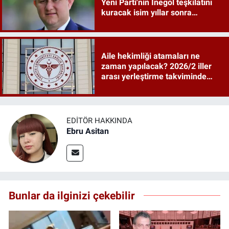
Yeni Parti'nin İnegöl teşkilatını
kuracak isim yıllar sonra
sahneye döndü
Aile hekimliği atamaları ne
zaman yapılacak? 2026/2 iller
arası yerleştirme takviminde
tarihler netleşti
EDITÖR HAKKINDA
Ebru Asitan
Bunlar da ilginizi çekebilir