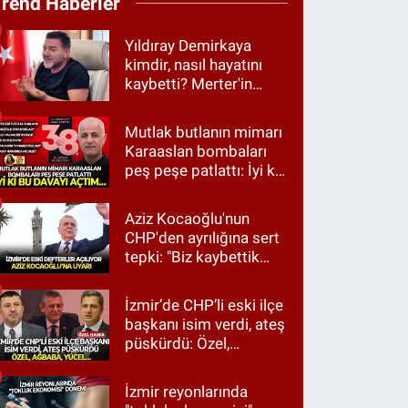
Trend Haberler
Yıldıray Demirkaya
kimdir, nasıl hayatını
kaybetti? Merter'in
tanınan ismi için taziye
mesajı
Mutlak butlanın mimarı
Karaaslan bombaları
peş peşe patlattı: İyi ki
bu davayı açtım…
Aziz Kocaoğlu'nun
CHP'den ayrılığına sert
tepki: "Biz kaybettik
ama partimizi terk
etmedik"
İzmir’de CHP’li eski ilçe
başkanı isim verdi, ateş
püskürdü: Özel,
Ağbaba, Yücel…
İzmir reyonlarında