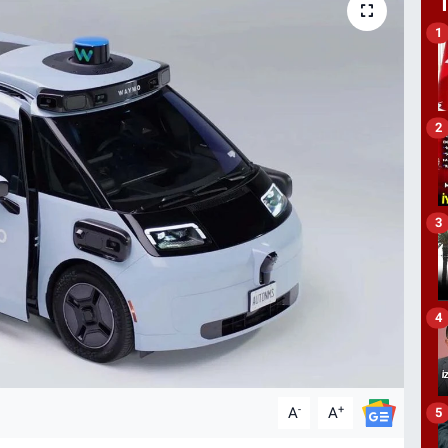
1
2
3
4
-
+
A
A
5