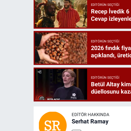
EDITÖRÜN SEÇTIĞI
Recep İvedik 6 
Cevap izleyenler
EDITÖRÜN SEÇTIĞI
2026 fındık fiy
açıklandı, üret
EDITÖRÜN SEÇTIĞI
Betül Altay kim
düellosunu ka
EDITÖR HAKKINDA
Serhat Ramay