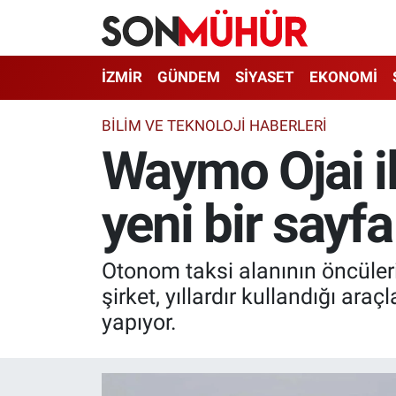
İzmir Nöbetçi Eczaneler
İZMİR
GÜNDEM
SİYASET
EKONOMİ
İzmir Hava Durumu
BILIM VE TEKNOLOJI HABERLERI
Waymo Ojai il
İzmir Namaz Vakitleri
yeni bir sayfa
İzmir Trafik Yoğunluk Haritası
Süper Lig Puan Durumu ve Fikstür
Otonom taksi alanının öncüleri
Tüm Manşetler
şirket, yıllardır kullandığı ar
yapıyor.
Son Dakika Haberleri
Haber Arşivi