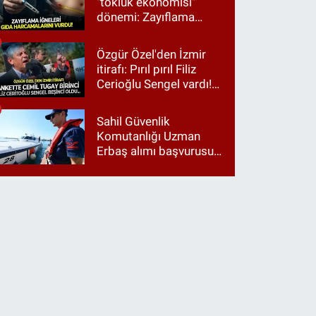
"tokluk ekonomisi"
dönemi: Zayıflama
iğneleri gıda
harcamalarını vurdu!
Özgür Özel'den İzmir
itirafı: Pırıl pırıl Filiz
Cerioğlu Sengel vardı!
Ama ankette Cemil
Tugay birinci çıktı
Sahil Güvenlik
Komutanlığı Uzman
Erbaş alımı başvurusu
nasıl yapılır? 2026
başvuru şartları neler?