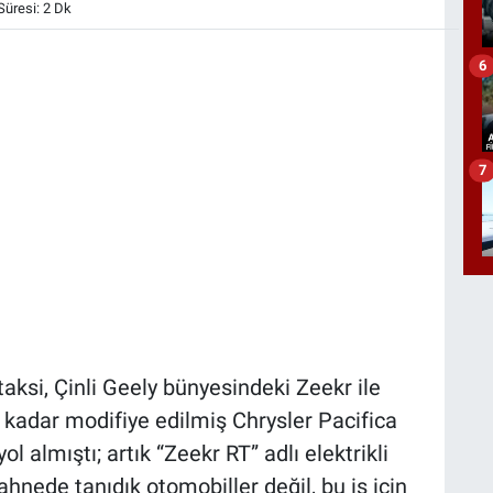
üresi: 2 Dk
6
7
aksi, Çinli Geely bünyesindeki Zeekr ile
na kadar modifiye edilmiş Chrysler Pacifica
l almıştı; artık “Zeekr RT” adlı elektrikli
hnede tanıdık otomobiller değil, bu iş için