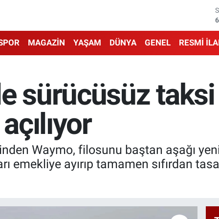
6
6
SPOR
MAGAZİN
YAŞAM
DÜNYA
GENEL
RESMİ İL
1
6
e sürücüsüz taksi
4
 açılıyor
5
nden Waymo, filosunu baştan aşağı yenili
açları emekliye ayırıp tamamen sıfırdan ta