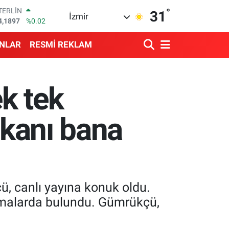
4,1897
%0.02
°
RAM ALTIN
31
İzmir
574.81
%1.44
İST100
3.887
%64
ANLAR
RESMİ REKLAM
ITCOIN
4.360,53
%-0.76
OLAR
7,7069
%0.17
k tek
URO
5,0265
%0.01
şkanı bana
, canlı yayına konuk oldu.
lamalarda bulundu. Gümrükçü,