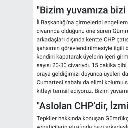
"Bizim yuvamıza bizi 
İl Başkanlığı'na girmelerini engellem
civarında olduğunu öne süren Gümrü
arkadaşları dışında kentte CHP çatıs
şahsımın görevlendirilmesiyle ilgili 
kendini kapatarak üyelerin içeri gir
sayısı 20-30 civarıydı. 15 dakika gibi
oraya geldiğimizi duyunca üyeleri da
Cumartesi sabahı da elimi kolumu sal
kitleyi temsil ediyoruz. Bizim yuvamız
"Aslolan CHP'dir, İzmi
Tepkiler hakkında konuşan Gümrükçü,
yöneticilerin etrafında bazı arkadaşl