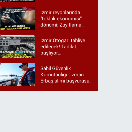
Ama ankette Cemil
Tugay birinci çıktı
İzmir reyonlarında
"tokluk ekonomisi"
dönemi: Zayıflama
iğneleri gıda
harcamalarını vurdu!
İzmir Otogarı tahliye
edilecek! Tadilat
başlıyor...
Sahil Güvenlik
Komutanlığı Uzman
Erbaş alımı başvurusu
nasıl yapılır? 2026
başvuru şartları neler?