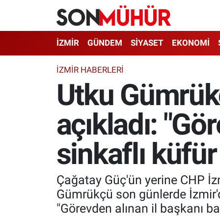
İzmir Nöbetçi Eczaneler
İZMİR
GÜNDEM
SİYASET
EKONOMİ
İzmir Hava Durumu
İZMIR HABERLERI
Utku Gümrükç
İzmir Namaz Vakitleri
açıkladı: "Gö
İzmir Trafik Yoğunluk Haritası
Süper Lig Puan Durumu ve Fikstür
sinkaflı küfür 
Tüm Manşetler
Çağatay Güç'ün yerine CHP İzm
Son Dakika Haberleri
Gümrükçü son günlerde İzmir'd
"Görevden alınan il başkanı ban
Haber Arşivi