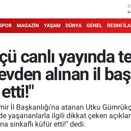
6
G
6
B
1
SPOR
MAGAZİN
YAŞAM
DÜNYA
GENEL
RESMİ İL
B
6
D
4
ü canlı yayında te
E
5
revden alınan il ba
etti!"
ir İl Başkanlığı'na atanan Utku Gümrükçü
e yaşananlarla ilgili dikkat çeken açık
a sinkaflı küfür etti!" dedi.