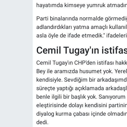
hayatımda kimseye yumruk atmadım
Parti binalarında normalde görmedi
adlandırdıkları yatma amaçlı kullanı
asla öyle de ifade etmedik." ifadeleri
Cemil Tugay'ın istifası
Cemil Tugay'ın CHP'den istifası ha
Bey ile aramızda husumet yok. Yereld
kendisiyle. Sevdiğim bir arkadaşımdır
süreçte yaptığı açıklamada arkadaşl
benle ilgili bir başlık yok. Sanıyorum
eleştirisinde dolayı kendisini parti
diyalog kurma çabası içinde olmadım
dedi.