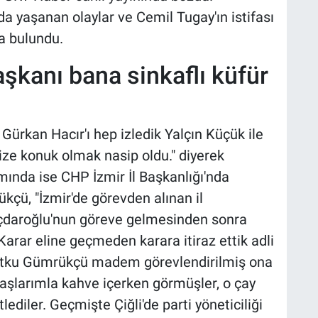
a yaşanan olaylar ve Cemil Tugay'ın istifası
a bulundu.
aşkanı bana sinkaflı küfür
Gürkan Hacır'ı hep izledik Yalçın Küçük ile
ze konuk olmak nasip oldu." diyerek
ında ise CHP İzmir İl Başkanlığı'nda
çü, "İzmir'de görevden alınan il
ılıçdaroğlu'nun göreve gelmesinden sonra
Karar eline geçmeden karara itiraz ettik adli
 Utku Gümrükçü madem görevlendirilmiş ona
daşlarımla kahve içerken görmüşler, o çay
lediler. Geçmişte Çiğli'de parti yöneticiliği