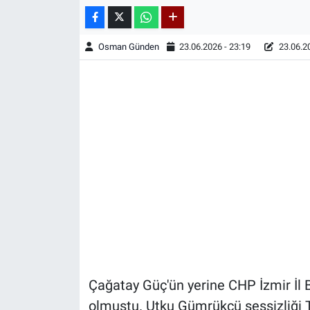
Osman Günden
23.06.2026 - 23:19
23.06.20
Çağatay Güç'ün yerine CHP İzmir İl
olmuştu. Utku Gümrükçü sessizliği 