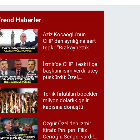
Trend Haberler
Aziz Kocaoğlu'nun
CHP'den ayrılığına sert
tepki: "Biz kaybettik
ama partimizi terk
etmedik"
İzmir’de CHP’li eski ilçe
başkanı isim verdi, ateş
püskürdü: Özel,
Ağbaba, Yücel…
Terlik fırlatılan böcekler
milyon dolarlık gelir
kapısına dönüştü
Özgür Özel'den İzmir
itirafı: Pırıl pırıl Filiz
Cerioğlu Sengel vardı!