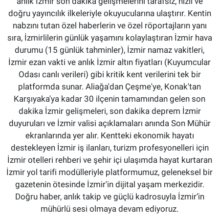
anlık İzmir son dakika gelişmelerini tarafsız, hızlı ve
doğru yayıncılık ilkeleriyle okuyucularına ulaştırır. Kentin
nabzını tutan özel haberlerin ve özel röportajların yanı
sıra, İzmirlilerin günlük yaşamını kolaylaştıran İzmir hava
durumu (15 günlük tahminler), İzmir namaz vakitleri,
İzmir ezan vakti ve anlık İzmir altın fiyatları (Kuyumcular
Odası canlı verileri) gibi kritik kent verilerini tek bir
platformda sunar. Aliağa'dan Çeşme'ye, Konak'tan
Karşıyaka'ya kadar 30 ilçenin tamamından gelen son
dakika İzmir gelişmeleri, son dakika deprem İzmir
duyuruları ve İzmir valisi açıklamaları anında Son Mühür
ekranlarında yer alır. Kentteki ekonomik hayatı
destekleyen İzmir iş ilanları, turizm profesyonelleri için
İzmir otelleri rehberi ve şehir içi ulaşımda hayat kurtaran
İzmir yol tarifi modülleriyle platformumuz, geleneksel bir
gazetenin ötesinde İzmir'in dijital yaşam merkezidir.
Doğru haber, anlık takip ve güçlü kadrosuyla İzmir’in
mühürlü sesi olmaya devam ediyoruz.