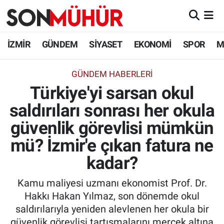
İzmir Nöbetçi Eczaneler
İZMİR
GÜNDEM
SİYASET
EKONOMİ
SPOR
M
İzmir Hava Durumu
GÜNDEM HABERLERI
Türkiye'yi sarsan okul
İzmir Namaz Vakitleri
saldırıları sonrası her okula
İzmir Trafik Yoğunluk Haritası
güvenlik görevlisi mümkün
Süper Lig Puan Durumu ve Fikstür
mü? İzmir'e çıkan fatura ne
kadar?
Tüm Manşetler
Kamu maliyesi uzmanı ekonomist Prof. Dr.
Son Dakika Haberleri
Hakkı Hakan Yılmaz, son dönemde okul
saldırılarıyla yeniden alevlenen her okula bir
Haber Arşivi
güvenlik görevlisi tartışmalarını mercek altına