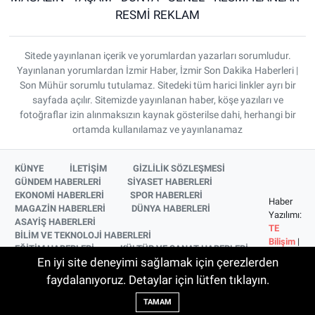
RESMİ REKLAM
Sitede yayınlanan içerik ve yorumlardan yazarları sorumludur.
Yayınlanan yorumlardan İzmir Haber, İzmir Son Dakika Haberleri |
Son Mühür sorumlu tutulamaz. Sitedeki tüm harici linkler ayrı bir
sayfada açılır. Sitemizde yayınlanan haber, köşe yazıları ve
fotoğraflar izin alınmaksızın kaynak gösterilse dahi, herhangi bir
ortamda kullanılamaz ve yayınlanamaz
KÜNYE
İLETİŞİM
GİZLİLİK SÖZLEŞMESİ
GÜNDEM HABERLERİ
SİYASET HABERLERİ
EKONOMİ HABERLERİ
SPOR HABERLERİ
Haber
MAGAZİN HABERLERİ
DÜNYA HABERLERİ
Yazılımı:
ASAYİŞ HABERLERİ
TE
BİLİM VE TEKNOLOJİ HABERLERİ
Bilişim
|
EĞİTİM HABERLERİ
KÜLTÜR VE SANAT HABERLERİ
Copyright
En iyi site deneyimi sağlamak için çerezlerden
SAĞLIK HABERLERİ
YAŞAM HABERLERİ
© 2026
YEREL HABERLER
İZMİR HABERLERİ
faydalanıyoruz. Detaylar için lütfen tıklayın.
SİNEMA VE TELEVİZYON HABERLERİ
TAMAM