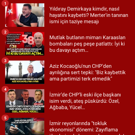
1
Yıldıray Demirkaya kimdir, nasıl
hayatını kaybetti? Merter'in tanınan
ismi için taziye mesajı
2
Mutlak butlanın mimarı Karaaslan
bombaları peş peşe patlattı: İyi ki
bu davayı açtım…
3
Aziz Kocaoğlu'nun CHP'den
ayrılığına sert tepki: "Biz kaybettik
ama partimizi terk etmedik"
4
İzmir’de CHP’li eski ilçe başkanı
isim verdi, ateş püskürdü: Özel,
Ağbaba, Yücel…
5
İzmir reyonlarında "tokluk
ekonomisi" dönemi: Zayıflama