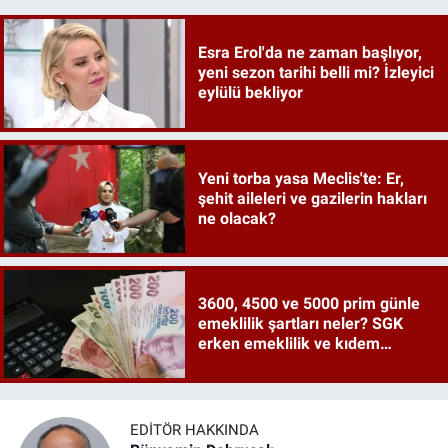
Esra Erol'da ne zaman başlıyor,
yeni sezon tarihi belli mi? İzleyici
eylülü bekliyor
Yeni torba yasa Meclis'te: Er,
şehit aileleri ve gazilerin hakları
ne olacak?
3600, 4500 ve 5000 prim günle
emeklilik şartları neler? SGK
erken emeklilik ve kıdem
tazminatı ayrıntıları
EDITÖR HAKKINDA