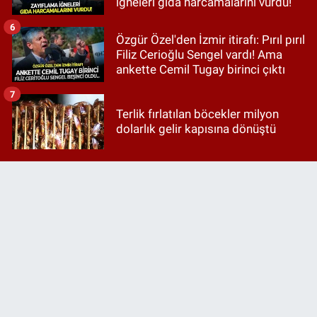
iğneleri gıda harcamalarını vurdu!
6
Özgür Özel'den İzmir itirafı: Pırıl pırıl
Filiz Cerioğlu Sengel vardı! Ama
ankette Cemil Tugay birinci çıktı
7
Terlik fırlatılan böcekler milyon
dolarlık gelir kapısına dönüştü