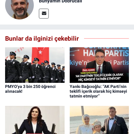
Bünyamin Dobrucalı
Bunlar da ilginizi çekebilir
PMYO'ya 3 bin 250 öğrenci
Yankı Bağcıoğlu: ‘’AK Parti’nin
alınacak!
teklifi içerik olarak hiç kimseyi
tatmin etmiyor’’