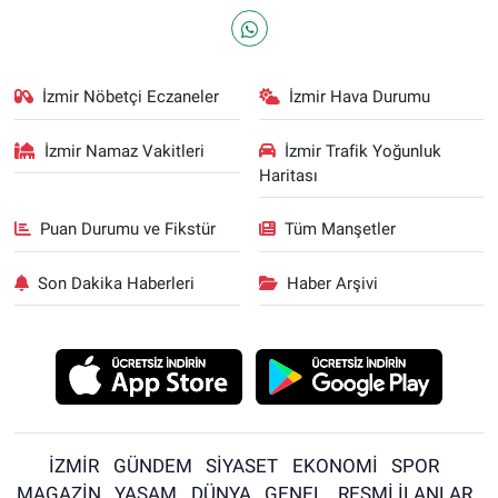
İzmir Nöbetçi Eczaneler
İzmir Hava Durumu
İzmir Namaz Vakitleri
İzmir Trafik Yoğunluk
Haritası
Puan Durumu ve Fikstür
Tüm Manşetler
Son Dakika Haberleri
Haber Arşivi
İZMİR
GÜNDEM
SİYASET
EKONOMİ
SPOR
MAGAZİN
YAŞAM
DÜNYA
GENEL
RESMİ İLANLAR