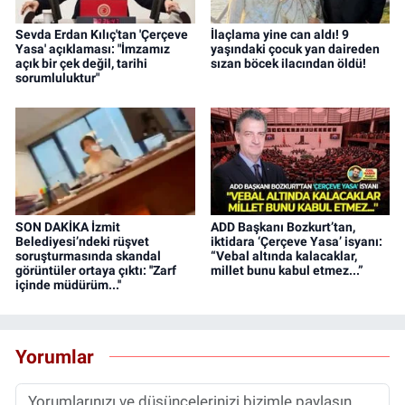
Sevda Erdan Kılıç'tan 'Çerçeve
İlaçlama yine can aldı! 9
Yasa' açıklaması: "İmzamız
yaşındaki çocuk yan daireden
açık bir çek değil, tarihi
sızan böcek ilacından öldü!
sorumluluktur"
SON DAKİKA İzmit
ADD Başkanı Bozkurt’tan,
Belediyesi’ndeki rüşvet
iktidara ‘Çerçeve Yasa’ isyanı:
soruşturmasında skandal
“Vebal altında kalacaklar,
görüntüler ortaya çıktı: ''Zarf
millet bunu kabul etmez...”
içinde müdürüm...''
Yorumlar