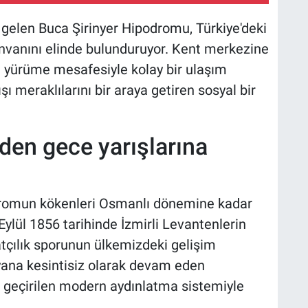
e gelen Buca Şirinyer Hipodromu, Türkiye'deki
nvanını elinde bulunduruyor. Kent merkezine
 yürüme mesafesiyle kolay bir ulaşım
ı meraklılarını bir araya getiren sosyal bir
en gece yarışlarına
ş
odromun kökenleri Osmanlı dönemine kadar
 Eylül 1856 tarihinde İzmirli Levantenlerin
 atçılık sporunun ülkemizdeki gelişim
yana kesintisiz olarak devam eden
a geçirilen modern aydınlatma sistemiyle