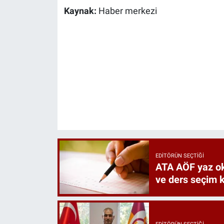
Kaynak:
Haber merkezi
EDITÖRÜN SEÇTIĞI
ATA AÖF yaz oku
ve ders seçim ku