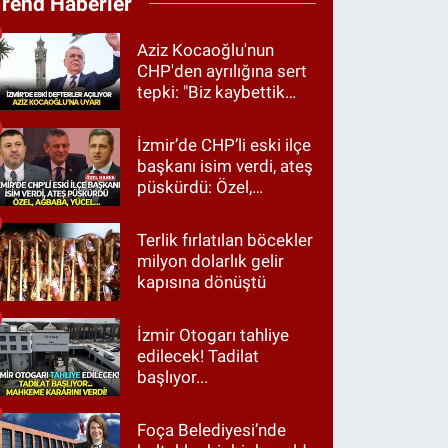
Trend Haberler
Aziz Kocaoğlu'nun
CHP'den ayrılığına sert
tepki: "Biz kaybettik
ama partimizi terk
etmedik"
İzmir’de CHP’li eski ilçe
başkanı isim verdi, ateş
püskürdü: Özel,
Ağbaba, Yücel…
Terlik fırlatılan böcekler
milyon dolarlık gelir
kapısına dönüştü
İzmir Otogarı tahliye
edilecek! Tadilat
başlıyor...
Foça Belediyesi’nde