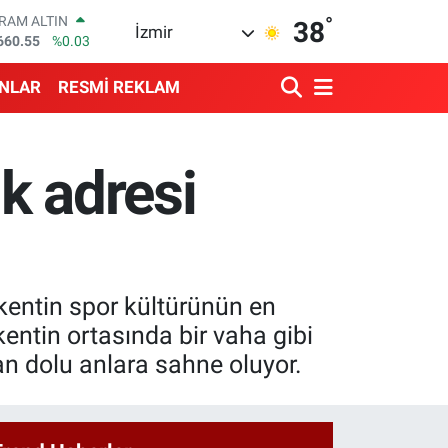
°
RAM ALTIN
38
İzmir
660.55
%0.03
İST100
3.779
%-14
ANLAR
RESMİ REKLAM
ITCOIN
4.944,08
%-0.18
OLAR
7,7436
%0.18
lk adresi
URO
5,2510
%0.32
TERLİN
4,4811
%0.38
, kentin spor kültürünün en
 kentin ortasında bir vaha gibi
an dolu anlara sahne oluyor.