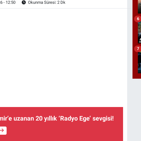
6 - 12:50
Okunma Süresi: 2 Dk
6
7
ir’e uzanan 20 yıllık ‘Radyo Ege’ sevgisi!