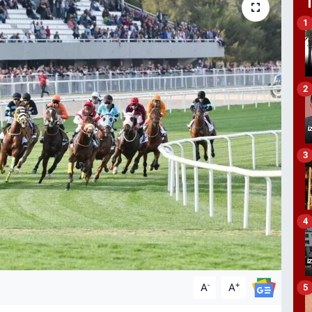
1
2
3
4
-
+
A
A
5