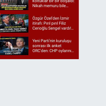
koltuklar bir bir boşaldı:
Nikah memuru bile
garaj amiri oldu!
Özgür Özel'den İzmir
itirafı: Pırıl pırıl Filiz
Cerioğlu Sengel vardı!
Ama ankette Cemil
Tugay birinci çıktı
Yeni Parti'nin kuruluşu
sonrası ilk anket
ORC'den: CHP oylarının
üçte ikisi Özgür Özel'e,
üçte biri Kılıçdaroğlu'na