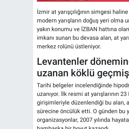
İzmir at yarışçılığının simgesi halin
modern yarışların doğuş yeri olma u
yakın konumu ve İZBAN hattına olan
imkanı sunan bu devasa alan, at yarış
merkez rolünü üstleniyor.
Levantenler dönemind
uzanan köklü geçmi
Tarihi belgeler incelendiğinde hip
uzanıyor. İlk resmi at yarışlarının 23
girişimleriyle düzenlendiği bu alan,
sürecine öncülük etti. O günden bu 
organizasyonlar, 2007 yılında hayat
bambaşka bir boyut kazandı.