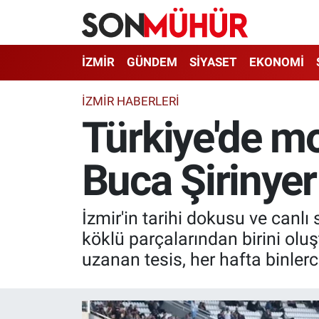
İzmir Nöbetçi Eczaneler
İZMİR
GÜNDEM
SİYASET
EKONOMİ
İzmir Hava Durumu
İZMIR HABERLERI
Türkiye'de mo
İzmir Namaz Vakitleri
Buca Şirinye
İzmir Trafik Yoğunluk Haritası
Süper Lig Puan Durumu ve Fikstür
İzmir'in tarihi dokusu ve canlı
Tüm Manşetler
köklü parçalarından birini oluş
uzanan tesis, her hafta binler
Son Dakika Haberleri
Haber Arşivi