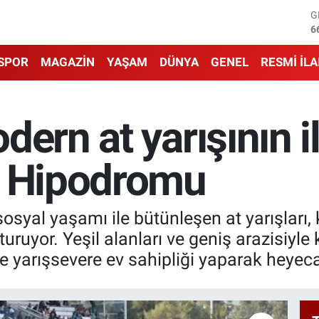
G
6
B
1
SPOR
MAGAZİN
YAŞAM
DÜNYA
GENEL
RESMİ İL
B
6
D
4
dern at yarışının i
E
5
S
r Hipodromu
6
 sosyal yaşamı ile bütünleşen at yarışları
turuyor. Yeşil alanları ve geniş arazisiyle
ce yarışsevere ev sahipliği yaparak heyec