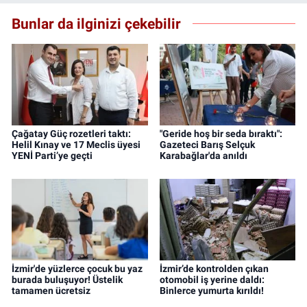
Bunlar da ilginizi çekebilir
Çağatay Güç rozetleri taktı:
"Geride hoş bir seda bıraktı":
Helil Kınay ve 17 Meclis üyesi
Gazeteci Barış Selçuk
YENİ Parti’ye geçti
Karabağlar'da anıldı
İzmir'de yüzlerce çocuk bu yaz
İzmir’de kontrolden çıkan
burada buluşuyor! Üstelik
otomobil iş yerine daldı:
tamamen ücretsiz
Binlerce yumurta kırıldı!