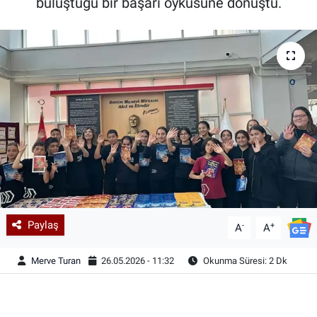
buluştuğu bir başarı öyküsüne dönüştü.
Paylaş
-
+
A
A
Merve Turan
26.05.2026 - 11:32
Okunma Süresi: 2 Dk