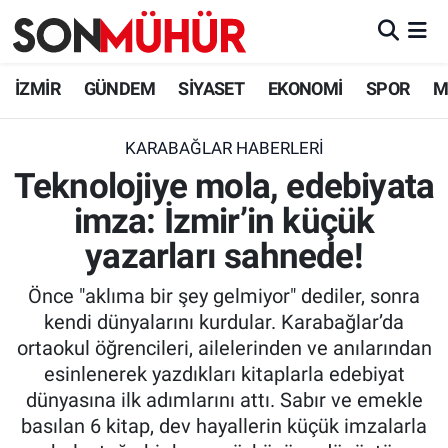
İzmir Nöbetçi Eczaneler
İZMİR
GÜNDEM
SİYASET
EKONOMİ
SPOR
M
İzmir Hava Durumu
KARABAĞLAR HABERLERI
Teknolojiye mola, edebiyata
İzmir Namaz Vakitleri
imza: İzmir’in küçük
İzmir Trafik Yoğunluk Haritası
yazarları sahnede!
Süper Lig Puan Durumu ve Fikstür
Önce "aklıma bir şey gelmiyor" dediler, sonra
kendi dünyalarını kurdular. Karabağlar’da
Tüm Manşetler
ortaokul öğrencileri, ailelerinden ve anılarından
esinlenerek yazdıkları kitaplarla edebiyat
Son Dakika Haberleri
dünyasına ilk adımlarını attı. Sabır ve emekle
basılan 6 kitap, dev hayallerin küçük imzalarla
Haber Arşivi