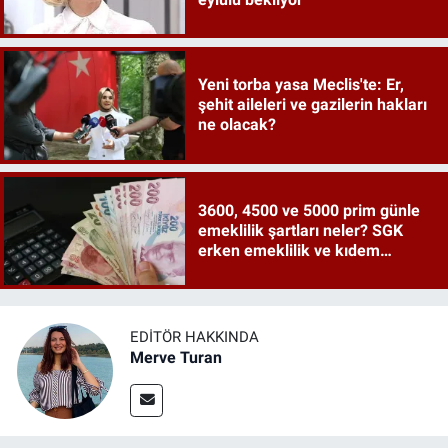
Yeni torba yasa Meclis'te: Er,
şehit aileleri ve gazilerin hakları
ne olacak?
3600, 4500 ve 5000 prim günle
emeklilik şartları neler? SGK
erken emeklilik ve kıdem
tazminatı ayrıntıları
EDITÖR HAKKINDA
Merve Turan