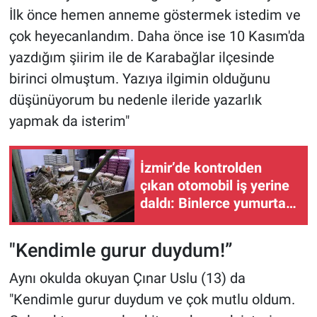
İlk önce hemen anneme göstermek istedim ve
çok heyecanlandım. Daha önce ise 10 Kasım'da
yazdığım şiirim ile de Karabağlar ilçesinde
birinci olmuştum. Yazıya ilgimin olduğunu
düşünüyorum bu nedenle ileride yazarlık
yapmak da isterim"
İzmir’de kontrolden
çıkan otomobil iş yerine
daldı: Binlerce yumurta
kırıldı!
"Kendimle gurur duydum!”
Aynı okulda okuyan Çınar Uslu (13) da
"Kendimle gurur duydum ve çok mutlu oldum.