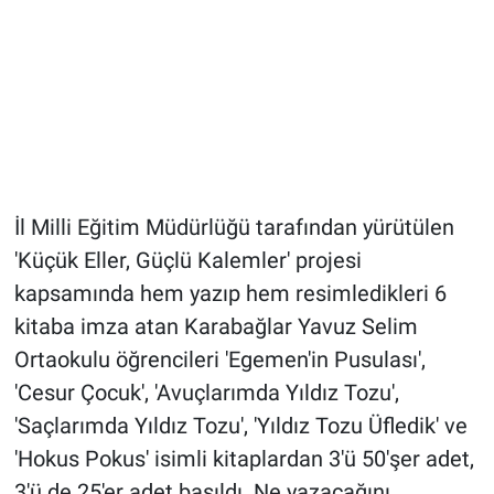
İl Milli Eğitim Müdürlüğü tarafından yürütülen
'Küçük Eller, Güçlü Kalemler' projesi
kapsamında hem yazıp hem resimledikleri 6
kitaba imza atan Karabağlar Yavuz Selim
Ortaokulu öğrencileri 'Egemen'in Pusulası',
'Cesur Çocuk', 'Avuçlarımda Yıldız Tozu',
'Saçlarımda Yıldız Tozu', 'Yıldız Tozu Üfledik' ve
'Hokus Pokus' isimli kitaplardan 3'ü 50'şer adet,
3'ü de 25'er adet basıldı. Ne yazacağını