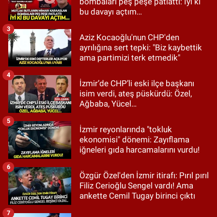
bombaları peş peşe patlattı: İyi ki
bu davayı açtım…
3
Aziz Kocaoğlu'nun CHP'den
ayrılığına sert tepki: "Biz kaybettik
ama partimizi terk etmedik"
4
İzmir’de CHP’li eski ilçe başkanı
isim verdi, ateş püskürdü: Özel,
Ağbaba, Yücel…
5
İzmir reyonlarında "tokluk
ekonomisi" dönemi: Zayıflama
iğneleri gıda harcamalarını vurdu!
6
Özgür Özel'den İzmir itirafı: Pırıl pırıl
Filiz Cerioğlu Sengel vardı! Ama
ankette Cemil Tugay birinci çıktı
7