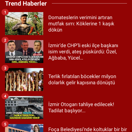
Trend Haberler
1
Domateslerin verimini artıran
mutfak sırrı: Köklerine 1 kaşık
dökün
2
İzmir’de CHP’li eski ilçe başkanı
isim verdi, ateş püskürdü: Özel,
Ağbaba, Yücel…
3
Terlik fırlatılan böcekler milyon
dolarlık gelir kapısına dönüştü
4
İzmir Otogarı tahliye edilecek!
Tadilat başlıyor...
5
Foça Belediyesi’nde koltuklar bir bir