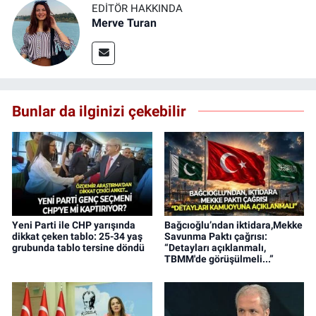
EDITÖR HAKKINDA
Merve Turan
Bunlar da ilginizi çekebilir
Yeni Parti ile CHP yarışında
Bağcıoğlu’ndan iktidara,Mekke
dikkat çeken tablo: 25-34 yaş
Savunma Paktı çağrısı:
grubunda tablo tersine döndü
“Detayları açıklanmalı,
TBMM'de görüşülmeli...”