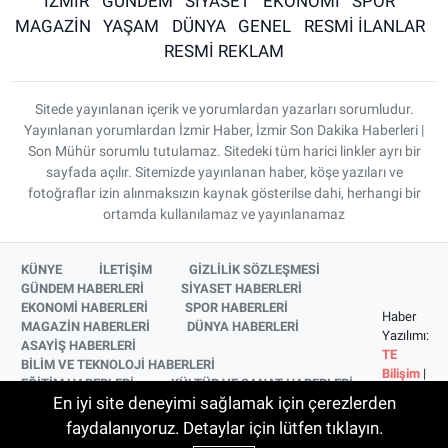
İZMİR
GÜNDEM
SİYASET
EKONOMİ
SPOR
MAGAZİN
YAŞAM
DÜNYA
GENEL
RESMİ İLANLAR
RESMİ REKLAM
Sitede yayınlanan içerik ve yorumlardan yazarları sorumludur.
Yayınlanan yorumlardan İzmir Haber, İzmir Son Dakika Haberleri |
Son Mühür sorumlu tutulamaz. Sitedeki tüm harici linkler ayrı bir
sayfada açılır. Sitemizde yayınlanan haber, köşe yazıları ve
fotoğraflar izin alınmaksızın kaynak gösterilse dahi, herhangi bir
ortamda kullanılamaz ve yayınlanamaz
KÜNYE
İLETİŞİM
GİZLİLİK SÖZLEŞMESİ
GÜNDEM HABERLERİ
SİYASET HABERLERİ
EKONOMİ HABERLERİ
SPOR HABERLERİ
Haber
MAGAZİN HABERLERİ
DÜNYA HABERLERİ
Yazılımı:
ASAYİŞ HABERLERİ
TE
BİLİM VE TEKNOLOJİ HABERLERİ
Bilişim
|
EĞİTİM HABERLERİ
KÜLTÜR VE SANAT HABERLERİ
Copyright
En iyi site deneyimi sağlamak için çerezlerden
SAĞLIK HABERLERİ
YAŞAM HABERLERİ
© 2026
YEREL HABERLER
İZMİR HABERLERİ
faydalanıyoruz. Detaylar için lütfen tıklayın.
SİNEMA VE TELEVİZYON HABERLERİ