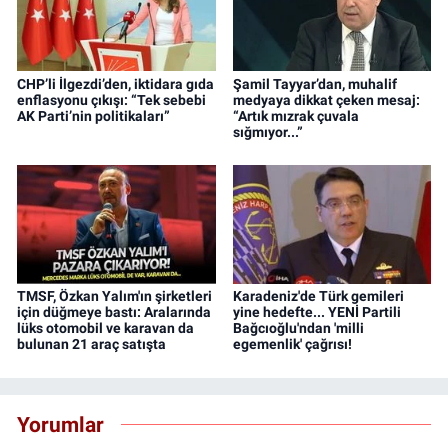
CHP’li İlgezdi’den, iktidara gıda
Şamil Tayyar’dan, muhalif
enflasyonu çıkışı: “Tek sebebi
medyaya dikkat çeken mesaj:
AK Parti’nin politikaları”
“Artık mızrak çuvala
sığmıyor...”
TMSF, Özkan Yalım'ın şirketleri
Karadeniz'de Türk gemileri
için düğmeye bastı: Aralarında
yine hedefte... YENİ Partili
lüks otomobil ve karavan da
Bağcıoğlu'ndan 'milli
bulunan 21 araç satışta
egemenlik' çağrısı!
Yorumlar