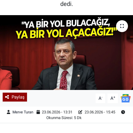
dedi.
Paylaş
-
+
A
A
Merve Turan
23.06.2026 - 13:31
23.06.2026 - 15:45
Okunma Süresi: 5 Dk