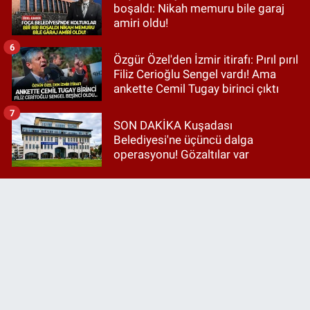
boşaldı: Nikah memuru bile garaj
amiri oldu!
6
Özgür Özel'den İzmir itirafı: Pırıl pırıl
Filiz Cerioğlu Sengel vardı! Ama
ankette Cemil Tugay birinci çıktı
7
SON DAKİKA Kuşadası
Belediyesi'ne üçüncü dalga
operasyonu! Gözaltılar var