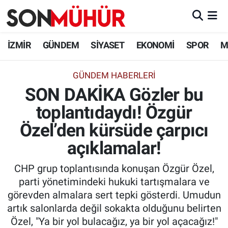
İzmir Nöbetçi Eczaneler
İZMİR
GÜNDEM
SİYASET
EKONOMİ
SPOR
M
İzmir Hava Durumu
GÜNDEM HABERLERI
SON DAKİKA Gözler bu
İzmir Namaz Vakitleri
toplantıdaydı! Özgür
İzmir Trafik Yoğunluk Haritası
Özel’den kürsüde çarpıcı
Süper Lig Puan Durumu ve Fikstür
açıklamalar!
CHP grup toplantısında konuşan Özgür Özel,
Tüm Manşetler
parti yönetimindeki hukuki tartışmalara ve
görevden almalara sert tepki gösterdi. Umudun
Son Dakika Haberleri
artık salonlarda değil sokakta olduğunu belirten
Özel, "Ya bir yol bulacağız, ya bir yol açacağız!"
Haber Arşivi