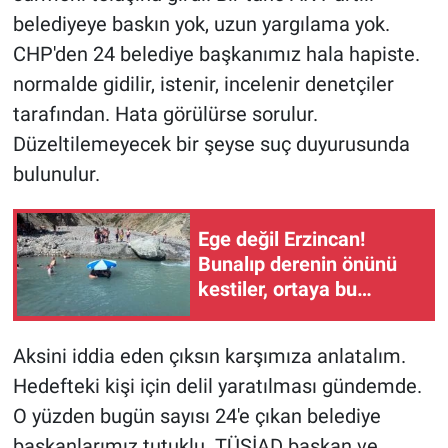
belediyeye baskın yok, uzun yargılama yok.
CHP'den 24 belediye başkanımız hala hapiste.
normalde gidilir, istenir, incelenir denetçiler
tarafından. Hata görülürse sorulur.
Düzeltilemeyecek bir şeyse suç duyurusunda
bulunulur.
Ege değil Erzincan!
Bunalıp derenin önünü
kestiler, ortaya bu
görüntüler çıktı
Aksini iddia eden çıksın karşımıza anlatalım.
Hedefteki kişi için delil yaratılması gündemde.
O yüzden bugün sayısı 24'e çıkan belediye
başkanlarımız tutuklu. TÜSİAD başkan ve