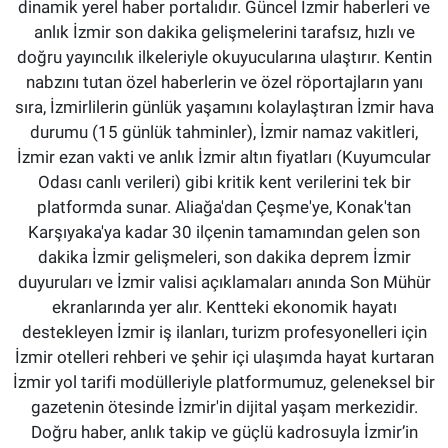
dinamik yerel haber portalıdır. Güncel İzmir haberleri ve
anlık İzmir son dakika gelişmelerini tarafsız, hızlı ve
doğru yayıncılık ilkeleriyle okuyucularına ulaştırır. Kentin
nabzını tutan özel haberlerin ve özel röportajların yanı
sıra, İzmirlilerin günlük yaşamını kolaylaştıran İzmir hava
durumu (15 günlük tahminler), İzmir namaz vakitleri,
İzmir ezan vakti ve anlık İzmir altın fiyatları (Kuyumcular
Odası canlı verileri) gibi kritik kent verilerini tek bir
platformda sunar. Aliağa'dan Çeşme'ye, Konak'tan
Karşıyaka'ya kadar 30 ilçenin tamamından gelen son
dakika İzmir gelişmeleri, son dakika deprem İzmir
duyuruları ve İzmir valisi açıklamaları anında Son Mühür
ekranlarında yer alır. Kentteki ekonomik hayatı
destekleyen İzmir iş ilanları, turizm profesyonelleri için
İzmir otelleri rehberi ve şehir içi ulaşımda hayat kurtaran
İzmir yol tarifi modülleriyle platformumuz, geleneksel bir
gazetenin ötesinde İzmir'in dijital yaşam merkezidir.
Doğru haber, anlık takip ve güçlü kadrosuyla İzmir’in