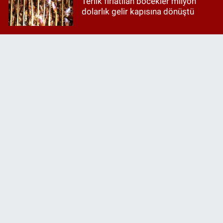
Terlik fırlatılan böcekler milyon
dolarlık gelir kapısına dönüştü