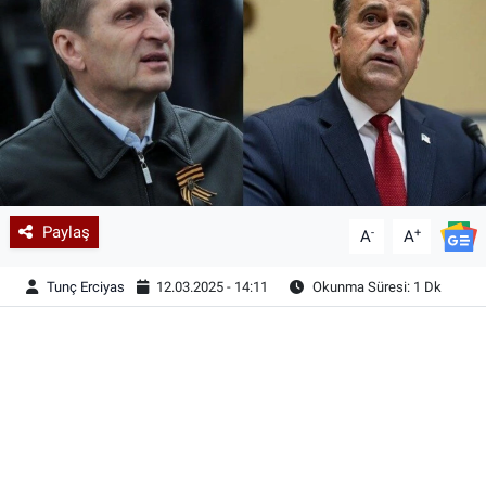
Paylaş
-
+
A
A
Tunç Erciyas
12.03.2025 - 14:11
Okunma Süresi: 1 Dk