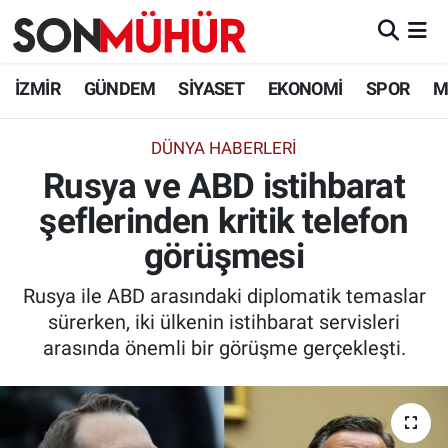
İzmir Nöbetçi Eczaneler
İZMİR
GÜNDEM
SİYASET
EKONOMİ
SPOR
M
İzmir Hava Durumu
DÜNYA HABERLERI
Rusya ve ABD istihbarat
İzmir Namaz Vakitleri
şeflerinden kritik telefon
İzmir Trafik Yoğunluk Haritası
görüşmesi
Süper Lig Puan Durumu ve Fikstür
Rusya ile ABD arasındaki diplomatik temaslar
sürerken, iki ülkenin istihbarat servisleri
Tüm Manşetler
arasında önemli bir görüşme gerçekleşti.
Son Dakika Haberleri
Haber Arşivi