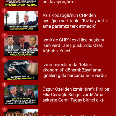
bu davayı açtım…
3
Aziz Kocaoğlu'nun CHP'den
ayrılığına sert tepki: "Biz kaybettik
ama partimizi terk etmedik"
4
İzmir’de CHP’li eski ilçe başkanı
isim verdi, ateş püskürdü: Özel,
Ağbaba, Yücel…
5
İzmir reyonlarında "tokluk
ekonomisi" dönemi: Zayıflama
iğneleri gıda harcamalarını vurdu!
6
Özgür Özel'den İzmir itirafı: Pırıl pırıl
Filiz Cerioğlu Sengel vardı! Ama
ankette Cemil Tugay birinci çıktı
7