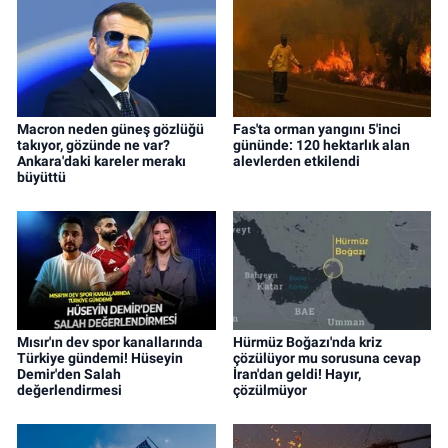
Macron neden güneş gözlüğü
Fas'ta orman yangını 5'inci
takıyor, gözünde ne var?
gününde: 120 hektarlık alan
Ankara'daki kareler merakı
alevlerden etkilendi
büyüttü
Mısır'ın dev spor kanallarında
Hürmüz Boğazı'nda kriz
Türkiye gündemi! Hüseyin
çözülüyor mu sorusuna cevap
Demir'den Salah
İran'dan geldi! Hayır,
değerlendirmesi
çözülmüyor