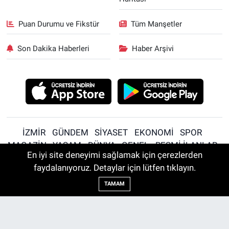
Puan Durumu ve Fikstür
Tüm Manşetler
Son Dakika Haberleri
Haber Arşivi
İZMİR
GÜNDEM
SİYASET
EKONOMİ
SPOR
MAGAZİN
YAŞAM
DÜNYA
GENEL
RESMİ İLANLAR
En iyi site deneyimi sağlamak için çerezlerden
RESMİ REKLAM
faydalanıyoruz. Detaylar için lütfen tıklayın.
TAMAM
Sitede yayınlanan içerik ve yorumlardan yazarları sorumludur.
Yayınlanan yorumlardan İzmir Haber, İzmir Son Dakika Haberleri |
Son Mühür sorumlu tutulamaz. Sitedeki tüm harici linkler ayrı bir
sayfada açılır. Sitemizde yayınlanan haber, köşe yazıları ve