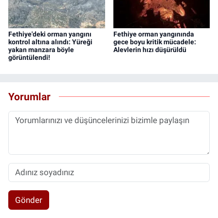
Fethiye'deki orman yangını
Fethiye orman yangınında
kontrol altına alındı: Yüreği
gece boyu kritik mücadele:
yakan manzara böyle
Alevlerin hızı düşürüldü
görüntülendi!
Yorumlar
Gönder