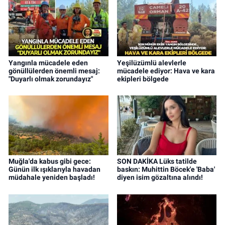
Yangınla mücadele eden
Yeşilüzümlü alevlerle
gönüllülerden önemli mesaj:
mücadele ediyor: Hava ve kara
"Duyarlı olmak zorundayız"
ekipleri bölgede
Muğla'da kabus gibi gece:
SON DAKİKA Lüks tatilde
Günün ilk ışıklarıyla havadan
baskın: Muhittin Böcek'e 'Baba'
müdahale yeniden başladı!
diyen isim gözaltına alındı!