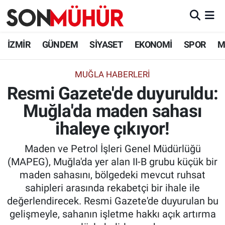
İzmir Nöbetçi Eczaneler
İZMİR
GÜNDEM
SİYASET
EKONOMİ
SPOR
M
İzmir Hava Durumu
MUĞLA HABERLERİ
Resmi Gazete'de duyuruldu:
İzmir Namaz Vakitleri
Muğla'da maden sahası
İzmir Trafik Yoğunluk Haritası
ihaleye çıkıyor!
Süper Lig Puan Durumu ve Fikstür
Maden ve Petrol İşleri Genel Müdürlüğü
(MAPEG), Muğla'da yer alan II-B grubu küçük bir
Tüm Manşetler
maden sahasını, bölgedeki mevcut ruhsat
sahipleri arasında rekabetçi bir ihale ile
Son Dakika Haberleri
değerlendirecek. Resmi Gazete'de duyurulan bu
gelişmeyle, sahanın işletme hakkı açık artırma
Haber Arşivi