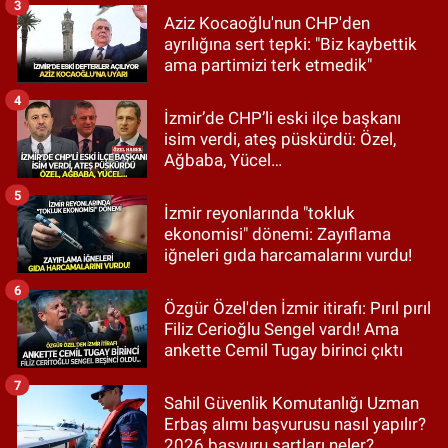
3
Aziz Kocaoğlu'nun CHP'den
ayrılığına sert tepki: "Biz kaybettik
ama partimizi terk etmedik"
4
İzmir’de CHP’li eski ilçe başkanı
isim verdi, ateş püskürdü: Özel,
Ağbaba, Yücel…
5
İzmir reyonlarında "tokluk
ekonomisi" dönemi: Zayıflama
iğneleri gıda harcamalarını vurdu!
6
Özgür Özel'den İzmir itirafı: Pırıl pırıl
Filiz Cerioğlu Sengel vardı! Ama
ankette Cemil Tugay birinci çıktı
7
Sahil Güvenlik Komutanlığı Uzman
Erbaş alımı başvurusu nasıl yapılır?
2026 başvuru şartları neler?