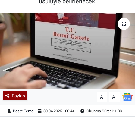
usulüyle belirlenecek.
Paylaş
-
+
A
A
Beste Temel
30.04.2025 - 08:44
Okunma Süresi: 1 Dk