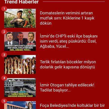
Trend Haberler
1
Domateslerin verimini artıran
mutfak sırrı: Köklerine 1 kaşık
dökün
2
İzmir’de CHP’li eski ilçe başkanı
isim verdi, ateş püskürdü: Özel,
Ağbaba, Yücel…
3
Terlik fırlatılan böcekler milyon
dolarlık gelir kapısına dönüştü
4
İzmir Otogarı tahliye edilecek!
Tadilat başlıyor...
5
Foça Belediyesi’nde koltuklar bir bir