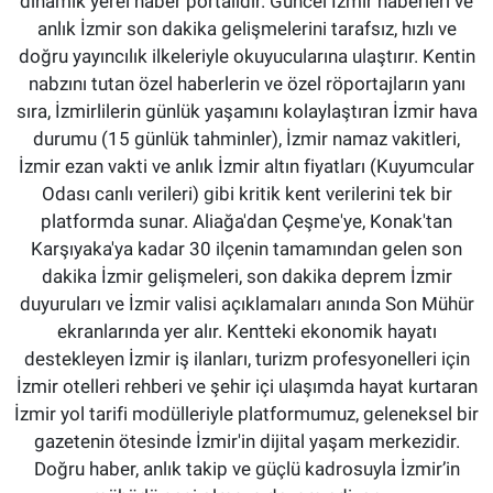
dinamik yerel haber portalıdır. Güncel İzmir haberleri ve
anlık İzmir son dakika gelişmelerini tarafsız, hızlı ve
doğru yayıncılık ilkeleriyle okuyucularına ulaştırır. Kentin
nabzını tutan özel haberlerin ve özel röportajların yanı
sıra, İzmirlilerin günlük yaşamını kolaylaştıran İzmir hava
durumu (15 günlük tahminler), İzmir namaz vakitleri,
İzmir ezan vakti ve anlık İzmir altın fiyatları (Kuyumcular
Odası canlı verileri) gibi kritik kent verilerini tek bir
platformda sunar. Aliağa'dan Çeşme'ye, Konak'tan
Karşıyaka'ya kadar 30 ilçenin tamamından gelen son
dakika İzmir gelişmeleri, son dakika deprem İzmir
duyuruları ve İzmir valisi açıklamaları anında Son Mühür
ekranlarında yer alır. Kentteki ekonomik hayatı
destekleyen İzmir iş ilanları, turizm profesyonelleri için
İzmir otelleri rehberi ve şehir içi ulaşımda hayat kurtaran
İzmir yol tarifi modülleriyle platformumuz, geleneksel bir
gazetenin ötesinde İzmir'in dijital yaşam merkezidir.
Doğru haber, anlık takip ve güçlü kadrosuyla İzmir’in