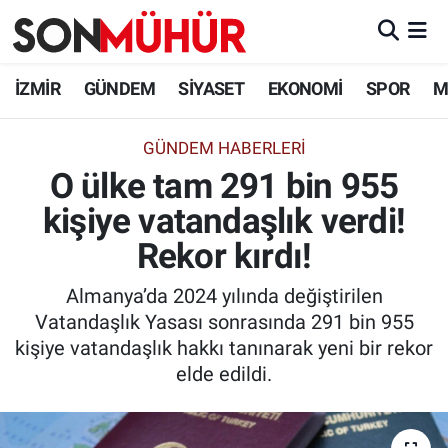
İzmir Nöbetçi Eczaneler
İZMİR
GÜNDEM
SİYASET
EKONOMİ
SPOR
M
İzmir Hava Durumu
GÜNDEM HABERLERI
O ülke tam 291 bin 955
İzmir Namaz Vakitleri
kişiye vatandaşlık verdi!
İzmir Trafik Yoğunluk Haritası
Rekor kırdı!
Süper Lig Puan Durumu ve Fikstür
Almanya’da 2024 yılında değiştirilen
Vatandaşlık Yasası sonrasında 291 bin 955
Tüm Manşetler
kişiye vatandaşlık hakkı tanınarak yeni bir rekor
elde edildi.
Son Dakika Haberleri
Haber Arşivi