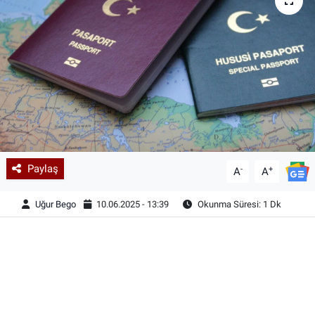
Paylaş
-
+
A
A
Uğur Bego
10.06.2025 - 13:39
Okunma Süresi: 1 Dk