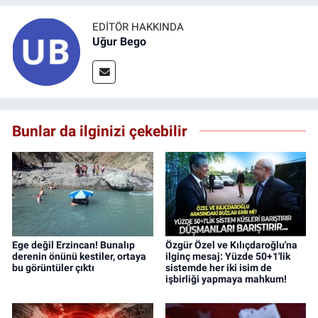
EDITÖR HAKKINDA
Uğur Bego
Bunlar da ilginizi çekebilir
Ege değil Erzincan! Bunalıp
Özgür Özel ve Kılıçdaroğlu'na
derenin önünü kestiler, ortaya
ilginç mesaj: Yüzde 50+1'lik
bu görüntüler çıktı
sistemde her iki isim de
işbirliği yapmaya mahkum!