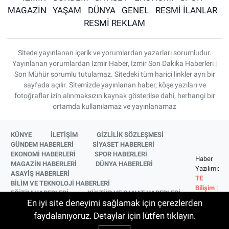
MAGAZİN
YAŞAM
DÜNYA
GENEL
RESMİ İLANLAR
RESMİ REKLAM
Sitede yayınlanan içerik ve yorumlardan yazarları sorumludur.
Yayınlanan yorumlardan İzmir Haber, İzmir Son Dakika Haberleri |
Son Mühür sorumlu tutulamaz. Sitedeki tüm harici linkler ayrı bir
sayfada açılır. Sitemizde yayınlanan haber, köşe yazıları ve
fotoğraflar izin alınmaksızın kaynak gösterilse dahi, herhangi bir
ortamda kullanılamaz ve yayınlanamaz
KÜNYE
İLETİŞİM
GİZLİLİK SÖZLEŞMESİ
GÜNDEM HABERLERİ
SİYASET HABERLERİ
EKONOMİ HABERLERİ
SPOR HABERLERİ
Haber
MAGAZİN HABERLERİ
DÜNYA HABERLERİ
Yazılımı:
ASAYİŞ HABERLERİ
TE
BİLİM VE TEKNOLOJİ HABERLERİ
Bilişim
|
EĞİTİM HABERLERİ
KÜLTÜR VE SANAT HABERLERİ
Copyright
En iyi site deneyimi sağlamak için çerezlerden
SAĞLIK HABERLERİ
YAŞAM HABERLERİ
© 2026
YEREL HABERLER
İZMİR HABERLERİ
faydalanıyoruz. Detaylar için lütfen tıklayın.
SİNEMA VE TELEVİZYON HABERLERİ