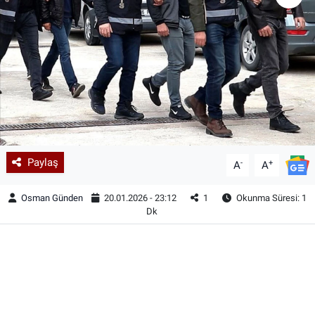
Paylaş
-
+
A
A
Osman Günden
20.01.2026 - 23:12
1
Okunma Süresi: 1
Dk