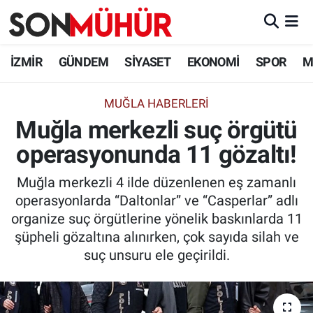
İzmir Nöbetçi Eczaneler
İZMİR
GÜNDEM
SİYASET
EKONOMİ
SPOR
M
İzmir Hava Durumu
MUĞLA HABERLERİ
Muğla merkezli suç örgütü
İzmir Namaz Vakitleri
operasyonunda 11 gözaltı!
İzmir Trafik Yoğunluk Haritası
Muğla merkezli 4 ilde düzenlenen eş zamanlı
Süper Lig Puan Durumu ve Fikstür
operasyonlarda “Daltonlar” ve “Casperlar” adlı
organize suç örgütlerine yönelik baskınlarda 11
Tüm Manşetler
şüpheli gözaltına alınırken, çok sayıda silah ve
suç unsuru ele geçirildi.
Son Dakika Haberleri
Haber Arşivi