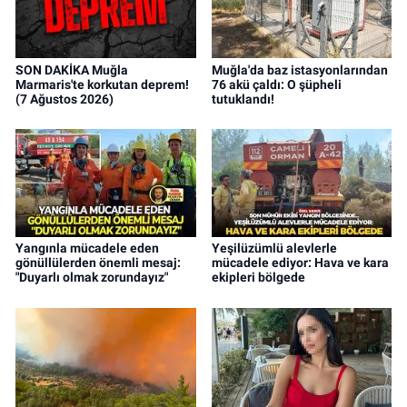
SON DAKİKA Muğla
Muğla'da baz istasyonlarından
Marmaris'te korkutan deprem!
76 akü çaldı: O şüpheli
(7 Ağustos 2026)
tutuklandı!
Yangınla mücadele eden
Yeşilüzümlü alevlerle
gönüllülerden önemli mesaj:
mücadele ediyor: Hava ve kara
"Duyarlı olmak zorundayız"
ekipleri bölgede