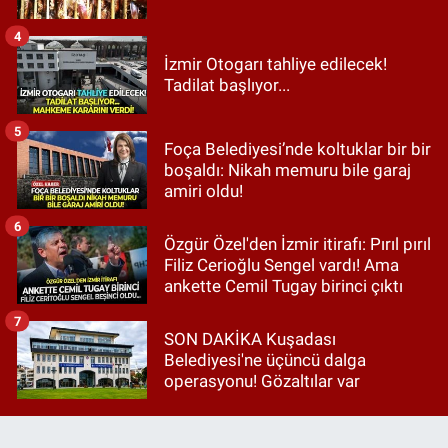
4
İzmir Otogarı tahliye edilecek!
Tadilat başlıyor...
5
Foça Belediyesi’nde koltuklar bir bir
boşaldı: Nikah memuru bile garaj
amiri oldu!
6
Özgür Özel'den İzmir itirafı: Pırıl pırıl
Filiz Cerioğlu Sengel vardı! Ama
ankette Cemil Tugay birinci çıktı
7
SON DAKİKA Kuşadası
Belediyesi'ne üçüncü dalga
operasyonu! Gözaltılar var