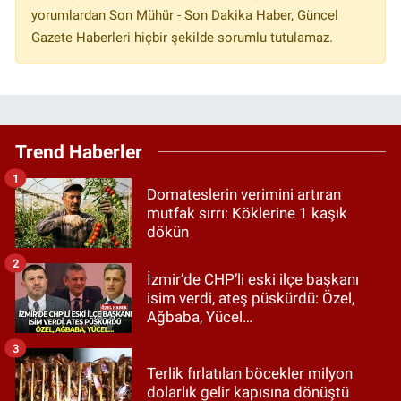
yorumlardan Son Mühür - Son Dakika Haber, Güncel
Gazete Haberleri hiçbir şekilde sorumlu tutulamaz.
Trend Haberler
1
Domateslerin verimini artıran
mutfak sırrı: Köklerine 1 kaşık
dökün
2
İzmir’de CHP’li eski ilçe başkanı
isim verdi, ateş püskürdü: Özel,
Ağbaba, Yücel…
3
Terlik fırlatılan böcekler milyon
dolarlık gelir kapısına dönüştü