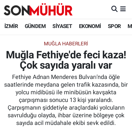
İzmir Nöbetçi Eczaneler
İZMİR
GÜNDEM
SİYASET
EKONOMİ
SPOR
M
İzmir Hava Durumu
MUĞLA HABERLERİ
Muğla Fethiye'de feci kaza!
İzmir Namaz Vakitleri
Çok sayıda yaralı var
İzmir Trafik Yoğunluk Haritası
Fethiye Adnan Menderes Bulvarı'nda öğle
Süper Lig Puan Durumu ve Fikstür
saatlerinde meydana gelen trafik kazasında, bir
yolcu midibüsü ile minibüsün kavşakta
Tüm Manşetler
çarpışması sonucu 13 kişi yaralandı.
Çarpışmanın şiddetiyle araçlardaki yolcuların
Son Dakika Haberleri
savrulduğu olayda, ihbar üzerine bölgeye çok
sayıda acil müdahale ekibi sevk edildi.
Haber Arşivi