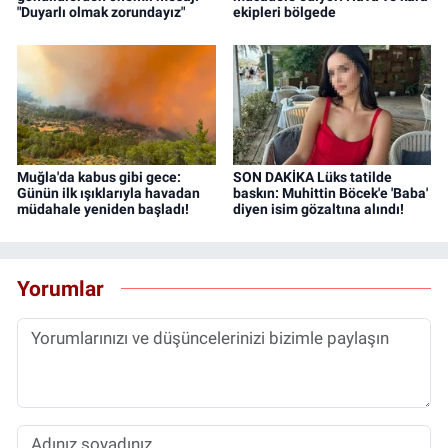
"Duyarlı olmak zorundayız"
ekipleri bölgede
Muğla'da kabus gibi gece:
SON DAKİKA Lüks tatilde
Günün ilk ışıklarıyla havadan
baskın: Muhittin Böcek'e 'Baba'
müdahale yeniden başladı!
diyen isim gözaltına alındı!
Yorumlar