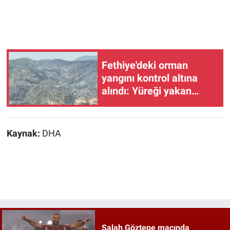
Fethiye'deki orman
yangını kontrol altına
alındı: Yüreği yakan
manzara böyle
görüntülendi!
Kaynak:
DHA
Salah Göztepe maçında