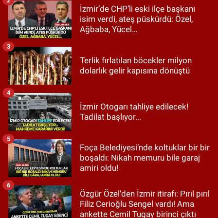
2
İzmir’de CHP’li eski ilçe başkanı
isim verdi, ateş püskürdü: Özel,
Ağbaba, Yücel…
3
Terlik fırlatılan böcekler milyon
dolarlık gelir kapısına dönüştü
4
İzmir Otogarı tahliye edilecek!
Tadilat başlıyor...
5
Foça Belediyesi’nde koltuklar bir bir
boşaldı: Nikah memuru bile garaj
amiri oldu!
6
Özgür Özel'den İzmir itirafı: Pırıl pırıl
Filiz Cerioğlu Sengel vardı! Ama
ankette Cemil Tugay birinci çıktı