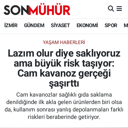
İzmir Nöbetçi Eczaneler
İZMİR
GÜNDEM
SİYASET
EKONOMİ
SPOR
M
İzmir Hava Durumu
YAŞAM HABERLERI
Lazım olur diye saklıyoruz
İzmir Namaz Vakitleri
ama büyük risk taşıyor:
İzmir Trafik Yoğunluk Haritası
Cam kavanoz gerçeği
Süper Lig Puan Durumu ve Fikstür
şaşırttı
Cam kavanozlar sağlıklı gıda saklama
Tüm Manşetler
denildiğinde ilk akla gelen ürünlerden biri olsa
da, kullanım sonrası yanlış depolanmaları farklı
Son Dakika Haberleri
riskleri beraberinde getiriyor.
Haber Arşivi