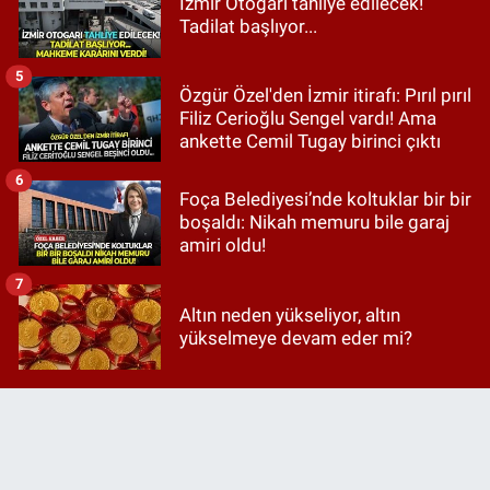
İzmir Otogarı tahliye edilecek!
Tadilat başlıyor...
5
Özgür Özel'den İzmir itirafı: Pırıl pırıl
Filiz Cerioğlu Sengel vardı! Ama
ankette Cemil Tugay birinci çıktı
6
Foça Belediyesi’nde koltuklar bir bir
boşaldı: Nikah memuru bile garaj
amiri oldu!
7
Altın neden yükseliyor, altın
yükselmeye devam eder mi?