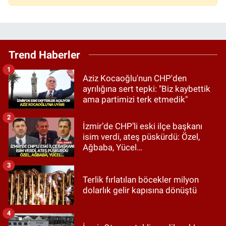
Trend Haberler
1
Aziz Kocaoğlu'nun CHP'den
ayrılığına sert tepki: "Biz kaybettik
ama partimizi terk etmedik"
2
İzmir’de CHP’li eski ilçe başkanı
isim verdi, ateş püskürdü: Özel,
Ağbaba, Yücel…
3
Terlik fırlatılan böcekler milyon
dolarlık gelir kapısına dönüştü
4