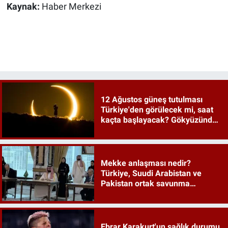
Kaynak:
Haber Merkezi
12 Ağustos güneş tutulması
Türkiye'den görülecek mi, saat
kaçta başlayacak? Gökyüzünde
tarihi an
Mekke anlaşması nedir?
Türkiye, Suudi Arabistan ve
Pakistan ortak savunma
anlaşması maddeleri
Ebrar Karakurt'un sağlık durumu