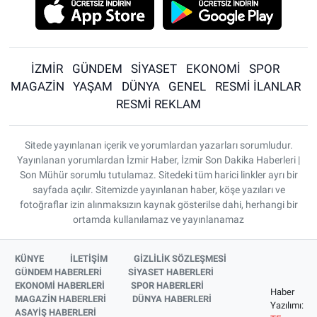
İZMİR
GÜNDEM
SİYASET
EKONOMİ
SPOR
MAGAZİN
YAŞAM
DÜNYA
GENEL
RESMİ İLANLAR
RESMİ REKLAM
Sitede yayınlanan içerik ve yorumlardan yazarları sorumludur.
Yayınlanan yorumlardan İzmir Haber, İzmir Son Dakika Haberleri |
Son Mühür sorumlu tutulamaz. Sitedeki tüm harici linkler ayrı bir
sayfada açılır. Sitemizde yayınlanan haber, köşe yazıları ve
fotoğraflar izin alınmaksızın kaynak gösterilse dahi, herhangi bir
ortamda kullanılamaz ve yayınlanamaz
KÜNYE
İLETİŞİM
GİZLİLİK SÖZLEŞMESİ
GÜNDEM HABERLERİ
SİYASET HABERLERİ
EKONOMİ HABERLERİ
SPOR HABERLERİ
Haber
MAGAZİN HABERLERİ
DÜNYA HABERLERİ
Yazılımı:
ASAYİŞ HABERLERİ