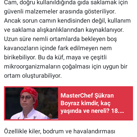
Cam, doğru kullanıldığında gıda saklamak için
güvenli malzemeler arasında gösteriliyor.
Ancak sorun camın kendisinden değil, kullanım
ve saklama alışkanlıklarından kaynaklanıyor.
Uzun süre nemli ortamlarda bekleyen boş
kavanozların içinde fark edilmeyen nem
birikebiliyor. Bu da küf, maya ve çeşitli
mikroorganizmaların çoğalması için uygun bir
ortam oluşturabiliyor.
MasterChef Şükran
Boyraz kimdir, kaç
yaşında ve nereli? 18.
beyaz önlüğün sahibi
belli oldu
Özellikle kiler, bodrum ve havalandırması