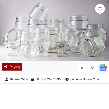
Paylaş
-
+
A
A
Balamir Yıldız
08.07.2026 - 15:35
Okunma Süresi: 2 Dk