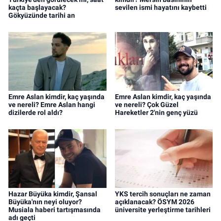
kaçta başlayacak?
sevilen ismi hayatını kaybetti
Gökyüzünde tarihi an
Emre Aslan kimdir, kaç yaşında
Emre Aslan kimdir, kaç yaşında
ve nereli? Emre Aslan hangi
ve nereli? Çok Güzel
dizilerde rol aldı?
Hareketler 2'nin genç yüzü
Hazar Büyüka kimdir, Şansal
YKS tercih sonuçları ne zaman
Büyüka'nın neyi oluyor?
açıklanacak? ÖSYM 2026
Musiala haberi tartışmasında
üniversite yerleştirme tarihleri
adı geçti