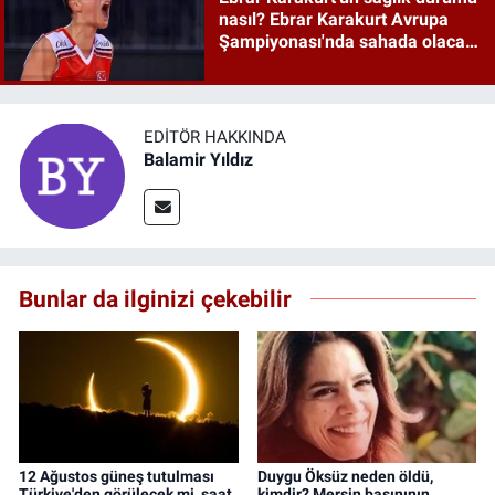
nasıl? Ebrar Karakurt Avrupa
Şampiyonası'nda sahada olacak
mı?
EDITÖR HAKKINDA
Balamir Yıldız
Bunlar da ilginizi çekebilir
12 Ağustos güneş tutulması
Duygu Öksüz neden öldü,
Türkiye'den görülecek mi, saat
kimdir? Mersin basınının