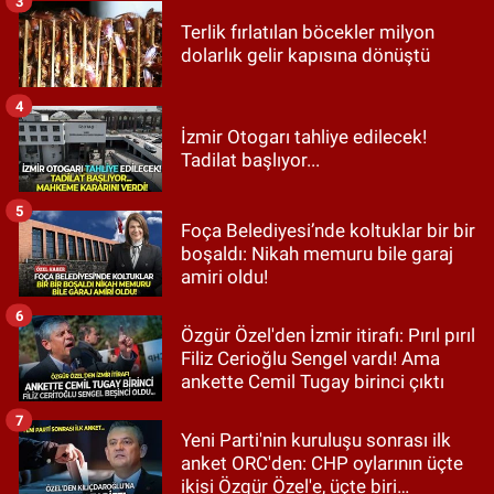
3
Terlik fırlatılan böcekler milyon
dolarlık gelir kapısına dönüştü
4
İzmir Otogarı tahliye edilecek!
Tadilat başlıyor...
5
Foça Belediyesi’nde koltuklar bir bir
boşaldı: Nikah memuru bile garaj
amiri oldu!
6
Özgür Özel'den İzmir itirafı: Pırıl pırıl
Filiz Cerioğlu Sengel vardı! Ama
ankette Cemil Tugay birinci çıktı
7
Yeni Parti'nin kuruluşu sonrası ilk
anket ORC'den: CHP oylarının üçte
ikisi Özgür Özel'e, üçte biri