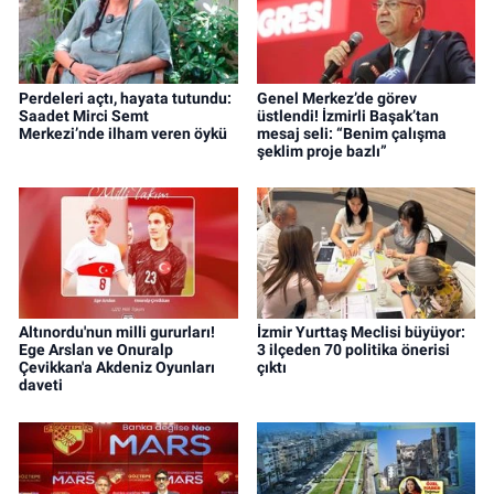
Perdeleri açtı, hayata tutundu:
Genel Merkez’de görev
Saadet Mirci Semt
üstlendi! İzmirli Başak’tan
Merkezi’nde ilham veren öykü
mesaj seli: “Benim çalışma
şeklim proje bazlı”
Altınordu'nun milli gururları!
İzmir Yurttaş Meclisi büyüyor:
Ege Arslan ve Onuralp
3 ilçeden 70 politika önerisi
Çevikkan'a Akdeniz Oyunları
çıktı
daveti