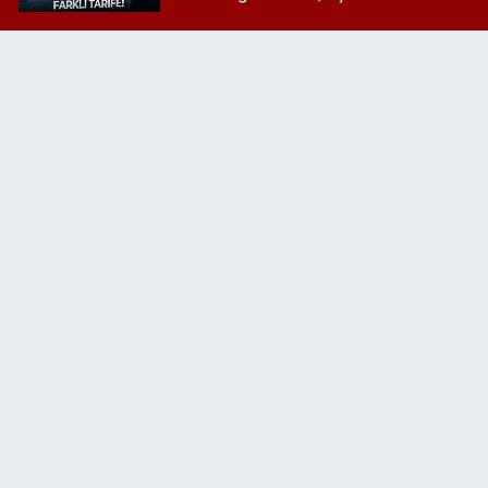
Kılıçdaroğlu'na