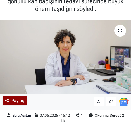
gönüllü kan bağışının tedavi sürecinde büyük
önem taşıdığını söyledi.
Paylaş
-
+
A
A
Ebru Asitan
07.05.2026 - 15:12
1
Okunma Süresi: 2
Dk