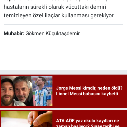
hastaların sürekli olarak vücuttaki demiri
temizleyen özel ilaçlar kullanması gerekiyor.
Muhabir:
Gökmen Küçüktaşdemir
Jorge Messi kimdir, neden öldü?
Lionel Messi babasını kaybetti
ATA AÖF yaz okulu kayıtları ne
zaman başlıyor? Sınav tarihi ve