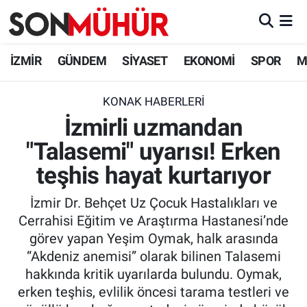
İzmir Nöbetçi Eczaneler
İZMİR
GÜNDEM
SİYASET
EKONOMİ
SPOR
M
İzmir Hava Durumu
KONAK HABERLERI
İzmirli uzmandan
İzmir Namaz Vakitleri
"Talasemi" uyarısı! Erken
İzmir Trafik Yoğunluk Haritası
teşhis hayat kurtarıyor
Süper Lig Puan Durumu ve Fikstür
İzmir Dr. Behçet Uz Çocuk Hastalıkları ve
Cerrahisi Eğitim ve Araştırma Hastanesi’nde
Tüm Manşetler
görev yapan Yeşim Oymak, halk arasında
“Akdeniz anemisi” olarak bilinen Talasemi
Son Dakika Haberleri
hakkında kritik uyarılarda bulundu. Oymak,
erken teşhis, evlilik öncesi tarama testleri ve
Haber Arşivi