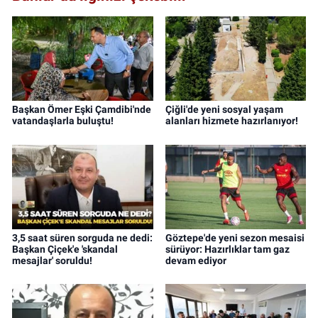
Başkan Ömer Eşki Çamdibi'nde
Çiğli'de yeni sosyal yaşam
vatandaşlarla buluştu!
alanları hizmete hazırlanıyor!
3,5 saat süren sorguda ne dedi:
Göztepe'de yeni sezon mesaisi
Başkan Çiçek'e 'skandal
sürüyor: Hazırlıklar tam gaz
mesajlar' soruldu!
devam ediyor