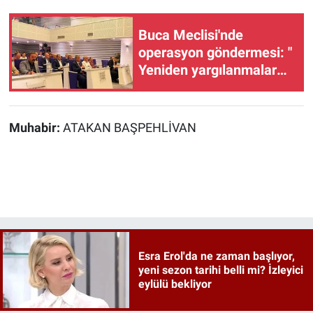
Buca Meclisi'nde
operasyon göndermesi: "
Yeniden yargılanmalar
olur"
Muhabir:
ATAKAN BAŞPEHLİVAN
Esra Erol'da ne zaman başlıyor,
yeni sezon tarihi belli mi? İzleyici
eylülü bekliyor