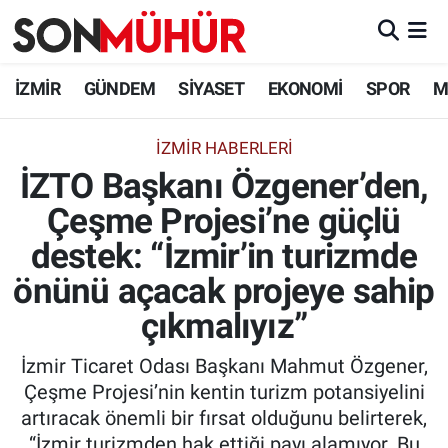
İzmir Nöbetçi Eczaneler
İZMİR
GÜNDEM
SİYASET
EKONOMİ
SPOR
M
İzmir Hava Durumu
İZMIR HABERLERI
İZTO Başkanı Özgener’den,
İzmir Namaz Vakitleri
Çeşme Projesi’ne güçlü
İzmir Trafik Yoğunluk Haritası
destek: “İzmir’in turizmde
Süper Lig Puan Durumu ve Fikstür
önünü açacak projeye sahip
çıkmalıyız”
Tüm Manşetler
İzmir Ticaret Odası Başkanı Mahmut Özgener,
Son Dakika Haberleri
Çeşme Projesi’nin kentin turizm potansiyelini
artıracak önemli bir fırsat olduğunu belirterek,
Haber Arşivi
“İzmir turizmden hak ettiği payı alamıyor. Bu