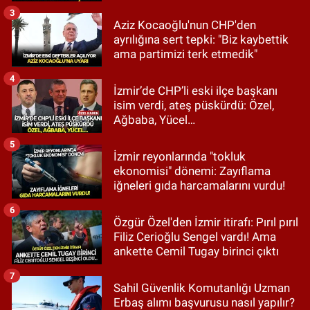
3
Aziz Kocaoğlu'nun CHP'den
ayrılığına sert tepki: "Biz kaybettik
ama partimizi terk etmedik"
4
İzmir’de CHP’li eski ilçe başkanı
isim verdi, ateş püskürdü: Özel,
Ağbaba, Yücel…
5
İzmir reyonlarında "tokluk
ekonomisi" dönemi: Zayıflama
iğneleri gıda harcamalarını vurdu!
6
Özgür Özel'den İzmir itirafı: Pırıl pırıl
Filiz Cerioğlu Sengel vardı! Ama
ankette Cemil Tugay birinci çıktı
7
Sahil Güvenlik Komutanlığı Uzman
Erbaş alımı başvurusu nasıl yapılır?