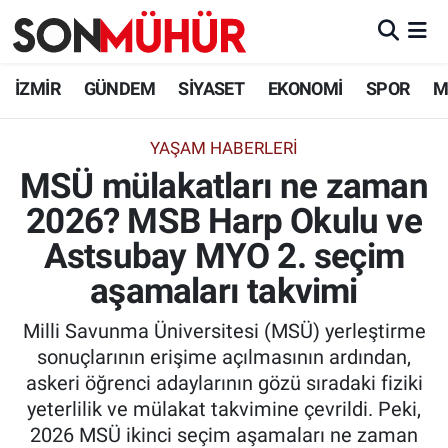
İzmir Nöbetçi Eczaneler
İZMİR
GÜNDEM
SİYASET
EKONOMİ
SPOR
M
İzmir Hava Durumu
YAŞAM HABERLERI
MSÜ mülakatları ne zaman
İzmir Namaz Vakitleri
2026? MSB Harp Okulu ve
İzmir Trafik Yoğunluk Haritası
Astsubay MYO 2. seçim
Süper Lig Puan Durumu ve Fikstür
aşamaları takvimi
Milli Savunma Üniversitesi (MSÜ) yerleştirme
Tüm Manşetler
sonuçlarının erişime açılmasının ardından,
askeri öğrenci adaylarının gözü sıradaki fiziki
Son Dakika Haberleri
yeterlilik ve mülakat takvimine çevrildi. Peki,
2026 MSÜ ikinci seçim aşamaları ne zaman
Haber Arşivi