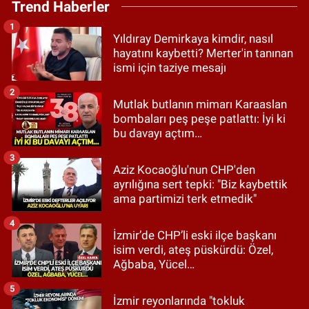
Trend Haberler
1
Yıldıray Demirkaya kimdir, nasıl
hayatını kaybetti? Merter'in tanınan
ismi için taziye mesajı
2
Mutlak butlanın mimarı Karaaslan
bombaları peş peşe patlattı: İyi ki
bu davayı açtım…
3
Aziz Kocaoğlu'nun CHP'den
ayrılığına sert tepki: "Biz kaybettik
ama partimizi terk etmedik"
4
İzmir’de CHP’li eski ilçe başkanı
isim verdi, ateş püskürdü: Özel,
Ağbaba, Yücel…
5
İzmir reyonlarında "tokluk