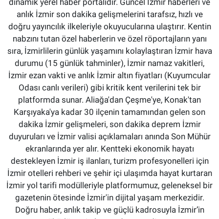
dinamik yerel haber portalıdır. Güncel İzmir haberleri ve
anlık İzmir son dakika gelişmelerini tarafsız, hızlı ve
doğru yayıncılık ilkeleriyle okuyucularına ulaştırır. Kentin
nabzını tutan özel haberlerin ve özel röportajların yanı
sıra, İzmirlilerin günlük yaşamını kolaylaştıran İzmir hava
durumu (15 günlük tahminler), İzmir namaz vakitleri,
İzmir ezan vakti ve anlık İzmir altın fiyatları (Kuyumcular
Odası canlı verileri) gibi kritik kent verilerini tek bir
platformda sunar. Aliağa'dan Çeşme'ye, Konak'tan
Karşıyaka'ya kadar 30 ilçenin tamamından gelen son
dakika İzmir gelişmeleri, son dakika deprem İzmir
duyuruları ve İzmir valisi açıklamaları anında Son Mühür
ekranlarında yer alır. Kentteki ekonomik hayatı
destekleyen İzmir iş ilanları, turizm profesyonelleri için
İzmir otelleri rehberi ve şehir içi ulaşımda hayat kurtaran
İzmir yol tarifi modülleriyle platformumuz, geleneksel bir
gazetenin ötesinde İzmir'in dijital yaşam merkezidir.
Doğru haber, anlık takip ve güçlü kadrosuyla İzmir’in