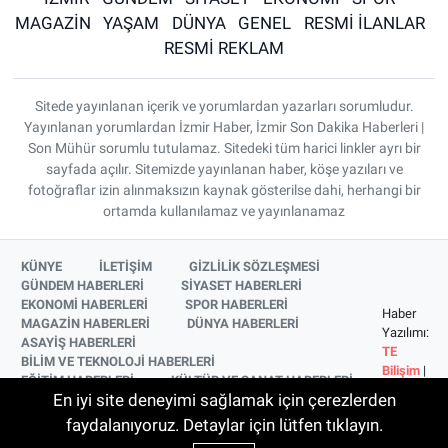
MAGAZİN
YAŞAM
DÜNYA
GENEL
RESMİ İLANLAR
RESMİ REKLAM
Sitede yayınlanan içerik ve yorumlardan yazarları sorumludur.
Yayınlanan yorumlardan İzmir Haber, İzmir Son Dakika Haberleri |
Son Mühür sorumlu tutulamaz. Sitedeki tüm harici linkler ayrı bir
sayfada açılır. Sitemizde yayınlanan haber, köşe yazıları ve
fotoğraflar izin alınmaksızın kaynak gösterilse dahi, herhangi bir
ortamda kullanılamaz ve yayınlanamaz
KÜNYE
İLETİŞİM
GİZLİLİK SÖZLEŞMESİ
GÜNDEM HABERLERİ
SİYASET HABERLERİ
EKONOMİ HABERLERİ
SPOR HABERLERİ
Haber
MAGAZİN HABERLERİ
DÜNYA HABERLERİ
Yazılımı:
ASAYİŞ HABERLERİ
TE
BİLİM VE TEKNOLOJİ HABERLERİ
Bilişim
|
EĞİTİM HABERLERİ
KÜLTÜR VE SANAT HABERLERİ
Copyright
En iyi site deneyimi sağlamak için çerezlerden
SAĞLIK HABERLERİ
YAŞAM HABERLERİ
© 2026
YEREL HABERLER
İZMİR HABERLERİ
faydalanıyoruz. Detaylar için lütfen tıklayın.
SİNEMA VE TELEVİZYON HABERLERİ