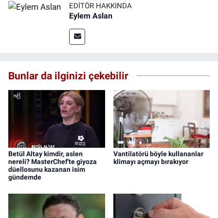
EDITÖR HAKKINDA
Eylem Aslan
Bunlar da ilginizi çekebilir
Betül Altay kimdir, aslen
Vantilatörü böyle kullananlar
nereli? MasterChef'te giyoza
klimayı açmayı bırakıyor
düellosunu kazanan isim
gündemde