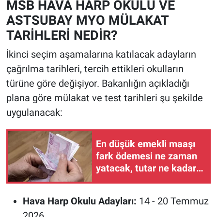
MSB HAVA HARP OKULU VE
ASTSUBAY MYO MÜLAKAT
TARİHLERİ NEDİR?
İkinci seçim aşamalarına katılacak adayların
çağrılma tarihleri, tercih ettikleri okulların
türüne göre değişiyor. Bakanlığın açıkladığı
plana göre mülakat ve test tarihleri şu şekilde
uygulanacak:
En düşük emekli maaşı
fark ödemesi ne zaman
yatacak, tutar ne kadar?
SGK tarihi duyurdu
Hava Harp Okulu Adayları:
14 - 20 Temmuz
2026