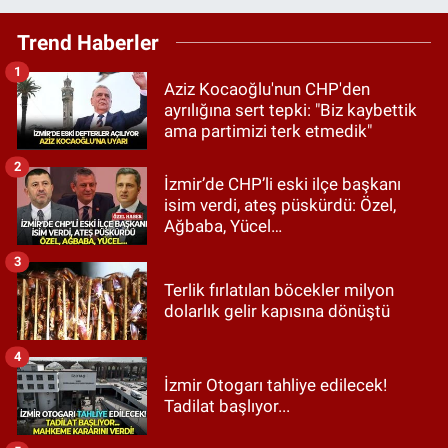
Trend Haberler
1
Aziz Kocaoğlu'nun CHP'den
ayrılığına sert tepki: "Biz kaybettik
ama partimizi terk etmedik"
2
İzmir’de CHP’li eski ilçe başkanı
isim verdi, ateş püskürdü: Özel,
Ağbaba, Yücel…
3
Terlik fırlatılan böcekler milyon
dolarlık gelir kapısına dönüştü
4
İzmir Otogarı tahliye edilecek!
Tadilat başlıyor...