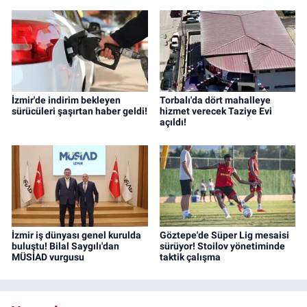
İzmir'de indirim bekleyen
Torbalı'da dört mahalleye
sürücüleri şaşırtan haber geldi!
hizmet verecek Taziye Evi
açıldı!
İzmir iş dünyası genel kurulda
Göztepe'de Süper Lig mesaisi
buluştu! Bilal Saygılı'dan
sürüyor! Stoilov yönetiminde
MÜSİAD vurgusu
taktik çalışma