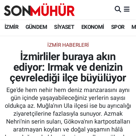
İzmir Nöbetçi Eczaneler
İZMİR
GÜNDEM
SİYASET
EKONOMİ
SPOR
M
İzmir Hava Durumu
İZMIR HABERLERI
İzmirliler buraya akın
İzmir Namaz Vakitleri
ediyor: Irmak ve denizin
İzmir Trafik Yoğunluk Haritası
çevrelediği ilçe büyülüyor
Süper Lig Puan Durumu ve Fikstür
Ege'de hem nehir hem deniz manzarasını aynı
gün içinde yaşayabileceğiniz yerlerin sayısı
Tüm Manşetler
oldukça az. Muğla'nın Ula ilçesi ise bu ayrıcalığı
ziyaretçilerine fazlasıyla sunuyor. Azmak
Son Dakika Haberleri
Nehri'nin serin suları, Gökova'nın kartpostalları
aratmayan koyları ve doğal yaşamın hâlâ
Haber Arşivi