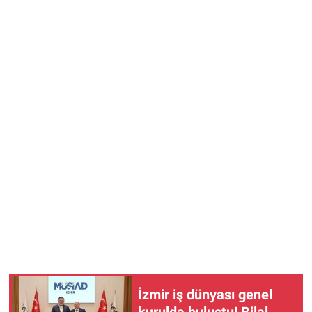
İzmir iş dünyası genel