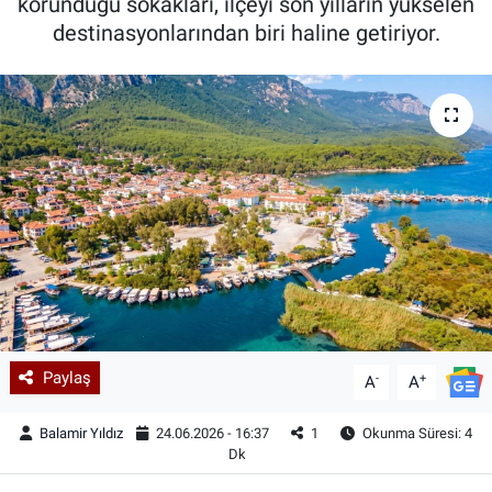
korunduğu sokakları, ilçeyi son yılların yükselen
destinasyonlarından biri haline getiriyor.
Paylaş
-
+
A
A
Balamir Yıldız
24.06.2026 - 16:37
1
Okunma Süresi: 4
Dk