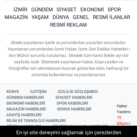
İZMİR
GÜNDEM
SİYASET
EKONOMİ
SPOR
MAGAZİN
YAŞAM
DÜNYA
GENEL
RESMİ İLANLAR
RESMİ REKLAM
Sitede yayınlanan içerik ve yorumlardan yazarları sorumludur.
Yayınlanan yorumlardan İzmir Haber, İzmir Son Dakika Haberleri |
Son Mühür sorumlu tutulamaz. Sitedeki tüm harici linkler ayrı bir
sayfada açılır. Sitemizde yayınlanan haber, köşe yazıları ve
fotoğraflar izin alınmaksızın kaynak gösterilse dahi, herhangi bir
ortamda kullanılamaz ve yayınlanamaz
KÜNYE
İLETİŞİM
GİZLİLİK SÖZLEŞMESİ
GÜNDEM HABERLERİ
SİYASET HABERLERİ
EKONOMİ HABERLERİ
SPOR HABERLERİ
Haber
MAGAZİN HABERLERİ
DÜNYA HABERLERİ
Yazılımı:
ASAYİŞ HABERLERİ
TE
BİLİM VE TEKNOLOJİ HABERLERİ
Bilişim
|
EĞİTİM HABERLERİ
KÜLTÜR VE SANAT HABERLERİ
Copyright
En iyi site deneyimi sağlamak için çerezlerden
SAĞLIK HABERLERİ
YAŞAM HABERLERİ
© 2026