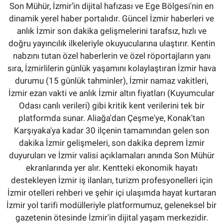
Son Mühür, İzmir’in dijital hafızası ve Ege Bölgesi'nin en
dinamik yerel haber portalıdır. Güncel İzmir haberleri ve
anlık İzmir son dakika gelişmelerini tarafsız, hızlı ve
doğru yayıncılık ilkeleriyle okuyucularına ulaştırır. Kentin
nabzını tutan özel haberlerin ve özel röportajların yanı
sıra, İzmirlilerin günlük yaşamını kolaylaştıran İzmir hava
durumu (15 günlük tahminler), İzmir namaz vakitleri,
İzmir ezan vakti ve anlık İzmir altın fiyatları (Kuyumcular
Odası canlı verileri) gibi kritik kent verilerini tek bir
platformda sunar. Aliağa'dan Çeşme'ye, Konak'tan
Karşıyaka'ya kadar 30 ilçenin tamamından gelen son
dakika İzmir gelişmeleri, son dakika deprem İzmir
duyuruları ve İzmir valisi açıklamaları anında Son Mühür
ekranlarında yer alır. Kentteki ekonomik hayatı
destekleyen İzmir iş ilanları, turizm profesyonelleri için
İzmir otelleri rehberi ve şehir içi ulaşımda hayat kurtaran
İzmir yol tarifi modülleriyle platformumuz, geleneksel bir
gazetenin ötesinde İzmir'in dijital yaşam merkezidir.