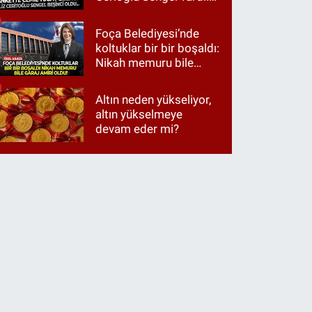
Ama ankette Cemil
Tugay birinci çıktı
Foça Belediyesi’nde
koltuklar bir bir boşaldı:
Nikah memuru bile
garaj amiri oldu!
Altın neden yükseliyor,
altın yükselmeye
devam eder mi?