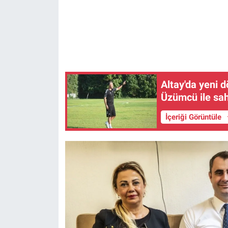
Altay'da yeni 
Üzümcü ile sah
İçeriği Görüntüle