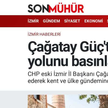
İzmir Nöbetçi Eczaneler
İZMİR
GÜNDEM
SİYASET
EKONOMİ
İzmir Hava Durumu
İZMIR HABERLERI
Çağatay Güç't
İzmir Namaz Vakitleri
yolunu basınl
İzmir Trafik Yoğunluk Haritası
Süper Lig Puan Durumu ve Fikstür
CHP eski İzmir İl Başkanı Çağa
Tüm Manşetler
ederek kent ve ülke gündeminde
Son Dakika Haberleri
Haber Arşivi