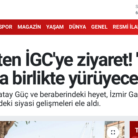
6
1
SPOR
MAGAZİN
YAŞAM
DÜNYA
GENEL
RESMİ İL
6
4
en İGC'ye ziyaret
5
a birlikte yürüyece
6
tay Güç ve beraberindeki heyet, İzmir Gaz
ki siyasi gelişmeleri ele aldı.