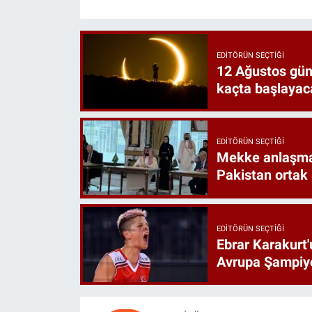
EDITÖRÜN SEÇTIĞI
12 Ağustos gün
kaçta başlayac
EDITÖRÜN SEÇTIĞI
Mekke anlaşmas
Pakistan ortak
EDITÖRÜN SEÇTIĞI
Ebrar Karakurt'
Avrupa Şampiyo