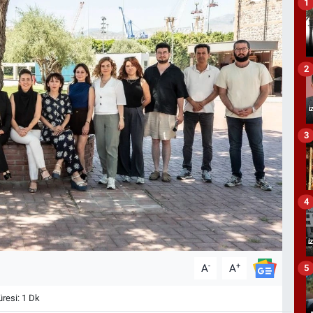
1
2
3
4
-
+
A
A
5
esi: 1 Dk