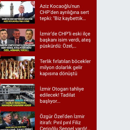
Aziz Kocaoğlu'nun
CHP'den ayrılığına sert
tepki: "Biz kaybettik
ama partimizi terk
etmedik"
İzmir’de CHP’li eski ilçe
başkanı isim verdi, ateş
püskürdü: Özel,
Ağbaba, Yücel…
Terlik fırlatılan böcekler
milyon dolarlık gelir
kapısına dönüştü
İzmir Otogarı tahliye
edilecek! Tadilat
başlıyor...
Özgür Özel'den İzmir
itirafı: Pırıl pırıl Filiz
Cerioğlu Sengel vardı!