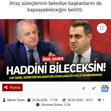
ihraç süreçlerinin belediye başkanlarını da
kapsayabileceğini belirtti.
Paylaş
-
+
A
A
Merve Turan
24.06.2026 - 17:28
24.06.2026 - 18:27
1
Okunma Süresi: 5 Dk