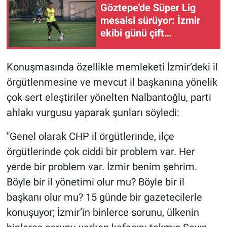
Göztepe'de Süper Lig
mesaisi sürüyor: İzmir
ekibi günü çift
antrenmanla tamamladı
Konuşmasında özellikle memleketi İzmir’deki il
örgütlenmesine ve mevcut il başkanına yönelik
çok sert eleştiriler yönelten Nalbantoğlu, parti
ahlakı vurgusu yaparak şunları söyledi:
"Genel olarak CHP il örgütlerinde, ilçe
örgütlerinde çok ciddi bir problem var. Her
yerde bir problem var. İzmir benim şehrim.
Böyle bir il yönetimi olur mu? Böyle bir il
başkanı olur mu? 15 günde bir gazetecilerle
konuşuyor; İzmir’in binlerce sorunu, ülkenin