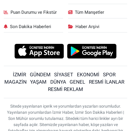
Puan Durumu ve Fikstür
Tüm Manşetler
Son Dakika Haberleri
Haber Arşivi
İZMİR
GÜNDEM
SİYASET
EKONOMİ
SPOR
MAGAZİN
YAŞAM
DÜNYA
GENEL
RESMİ İLANLAR
RESMİ REKLAM
Sitede yayınlanan içerik ve yorumlardan yazarları sorumludur.
Yayınlanan yorumlardan İzmir Haber, İzmir Son Dakika Haberleri |
Son Mühür sorumlu tutulamaz. Sitedeki tüm harici linkler ayrı bir
sayfada açılır. Sitemizde yayınlanan haber, köşe yazıları ve
fotoğraflar izin alınmaksızın kaynak gösterilse dahi, herhangi bir