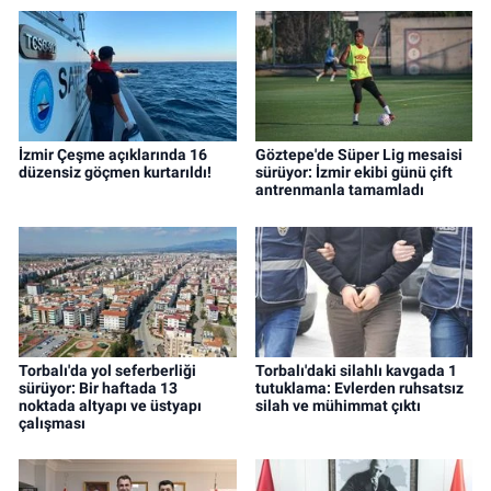
İzmir Çeşme açıklarında 16
Göztepe'de Süper Lig mesaisi
düzensiz göçmen kurtarıldı!
sürüyor: İzmir ekibi günü çift
antrenmanla tamamladı
Torbalı'da yol seferberliği
Torbalı'daki silahlı kavgada 1
sürüyor: Bir haftada 13
tutuklama: Evlerden ruhsatsız
noktada altyapı ve üstyapı
silah ve mühimmat çıktı
çalışması