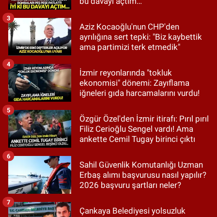
bu davayı açtım…
3
Aziz Kocaoğlu'nun CHP'den
ayrılığına sert tepki: "Biz kaybettik
ama partimizi terk etmedik"
4
İzmir reyonlarında "tokluk
ekonomisi" dönemi: Zayıflama
iğneleri gıda harcamalarını vurdu!
5
Özgür Özel'den İzmir itirafı: Pırıl pırıl
Filiz Cerioğlu Sengel vardı! Ama
ankette Cemil Tugay birinci çıktı
6
Sahil Güvenlik Komutanlığı Uzman
Erbaş alımı başvurusu nasıl yapılır?
2026 başvuru şartları neler?
7
Çankaya Belediyesi yolsuzluk