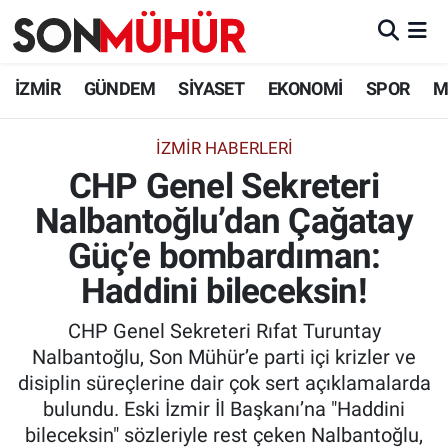
İzmir Nöbetçi Eczaneler
İZMİR
GÜNDEM
SİYASET
EKONOMİ
SPOR
M
İzmir Hava Durumu
İZMIR HABERLERI
CHP Genel Sekreteri
İzmir Namaz Vakitleri
Nalbantoğlu’dan Çağatay
İzmir Trafik Yoğunluk Haritası
Güç’e bombardıman:
Süper Lig Puan Durumu ve Fikstür
Haddini bileceksin!
CHP Genel Sekreteri Rıfat Turuntay
Tüm Manşetler
Nalbantoğlu, Son Mühür’e parti içi krizler ve
disiplin süreçlerine dair çok sert açıklamalarda
Son Dakika Haberleri
bulundu. Eski İzmir İl Başkanı’na "Haddini
bileceksin" sözleriyle rest çeken Nalbantoğlu,
Haber Arşivi