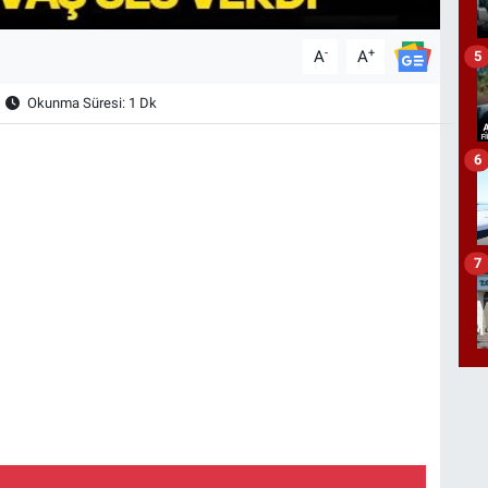
-
+
A
A
5
Okunma Süresi: 1 Dk
6
7