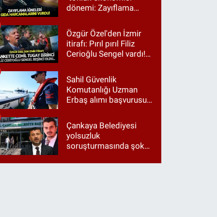
dönemi: Zayıflama
iğneleri gıda
harcamalarını vurdu!
Özgür Özel'den İzmir
itirafı: Pırıl pırıl Filiz
Cerioğlu Sengel vardı!
Ama ankette Cemil
Tugay birinci çıktı
Sahil Güvenlik
Komutanlığı Uzman
Erbaş alımı başvurusu
nasıl yapılır? 2026
başvuru şartları neler?
Çankaya Belediyesi
yolsuzluk
soruşturmasında şok
itiraf: "Belediyeyi Veli
Ağbaba yönetiyordu..."