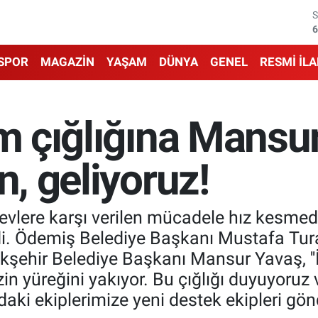
6
1
SPOR
MAGAZİN
YAŞAM
DÜNYA
GENEL
RESMİ İL
6
4
ım çığlığına Mansu
5
n, geliyoruz!
6
 alevlere karşı verilen mücadele hız kesm
di. Ödemiş Belediye Başkanı Mustafa Tura
ehir Belediye Başkanı Mansur Yavaş, ''İ
in yüreğini yakıyor. Bu çığlığı duyuyoru
aki ekiplerimize yeni destek ekipleri gön