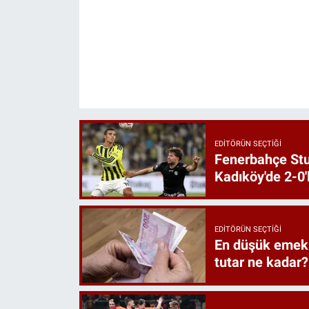
EDITÖRÜN SEÇTIĞI
Fenerbahçe St
Kadıköy'de 2-0'
EDITÖRÜN SEÇTIĞI
En düşük emekl
tutar ne kadar?