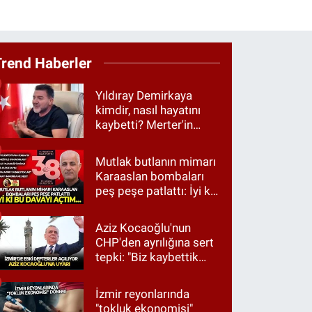
Trend Haberler
Yıldıray Demirkaya
kimdir, nasıl hayatını
kaybetti? Merter'in
tanınan ismi için taziye
mesajı
Mutlak butlanın mimarı
Karaaslan bombaları
peş peşe patlattı: İyi ki
bu davayı açtım…
Aziz Kocaoğlu'nun
CHP'den ayrılığına sert
tepki: "Biz kaybettik
ama partimizi terk
etmedik"
İzmir reyonlarında
"tokluk ekonomisi"