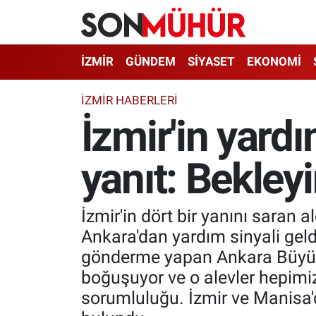
İzmir Nöbetçi Eczaneler
İZMİR
GÜNDEM
SİYASET
EKONOMİ
İzmir Hava Durumu
İZMIR HABERLERI
İzmir'in yard
İzmir Namaz Vakitleri
yanıt: Bekleyi
İzmir Trafik Yoğunluk Haritası
Süper Lig Puan Durumu ve Fikstür
İzmir'in dört bir yanını saran
Tüm Manşetler
Ankara'dan yardım sinyali gel
gönderme yapan Ankara Büyükş
Son Dakika Haberleri
boğuşuyor ve o alevler hepimiz
sorumluluğu. İzmir ve Manisa'd
Haber Arşivi