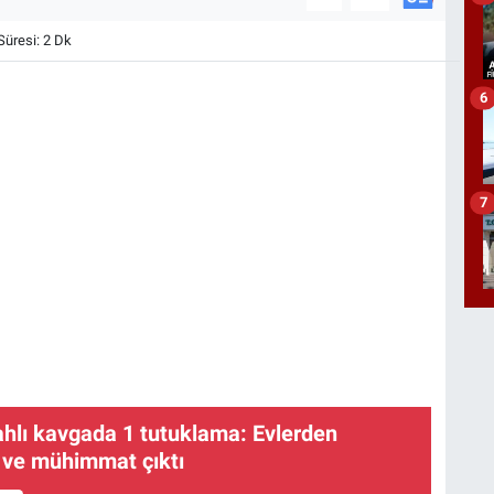
üresi: 2 Dk
6
7
lahlı kavgada 1 tutuklama: Evlerden
h ve mühimmat çıktı