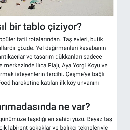
l bir tablo çiziyor?
püler tatil rotalarından. Taş evleri, butik
 yıllardır gözde. Yel değirmenleri kasabanın
ntikacılar ve tasarım dükkanları sadece
e merkezinde Ilıca Plajı, Aya Yorgi Koyu ve
armak isteyenlerin tercihi. Çeşme'ye bağlı
ood hareketine katılan ilk köy unvanını
arımadasında ne var?
n günümüze taşıdığı en sahici yüzü. Beyaz taş
cık labirent sokaklar ve balıkçı tekneleriyle