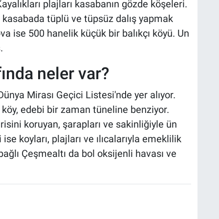
Kayalıkları plajları kasabanın gözde köşeleri.
an kasabada tüplü ve tüpsüz dalış yapmak
a ise 500 hanelik küçük bir balıkçı köyü. Un
.
fında neler var?
nya Mirası Geçici Listesi'nde yer alıyor.
 köy, edebi bir zaman tüneline benziyor.
sini koruyan, şarapları ve sakinliğiyle ün
ise koyları, plajları ve ılıcalarıyla emeklilik
 bağlı Çeşmealtı da bol oksijenli havası ve