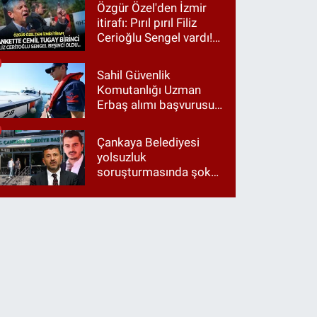
harcamalarını vurdu!
Özgür Özel'den İzmir
itirafı: Pırıl pırıl Filiz
Cerioğlu Sengel vardı!
Ama ankette Cemil
Tugay birinci çıktı
Sahil Güvenlik
Komutanlığı Uzman
Erbaş alımı başvurusu
nasıl yapılır? 2026
başvuru şartları neler?
Çankaya Belediyesi
yolsuzluk
soruşturmasında şok
itiraf: "Belediyeyi Veli
Ağbaba yönetiyordu..."