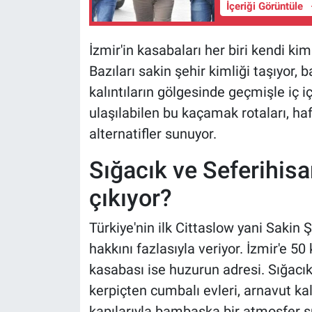
İçeriği Görüntüle
İzmir'in kasabaları her biri kendi ki
Bazıları sakin şehir kimliği taşıyor, b
kalıntıların gölgesinde geçmişle iç i
ulaşılabilen bu kaçamak rotaları, haf
alternatifler sunuyor.
Sığacık ve Seferihisa
çıkıyor?
Türkiye'nin ilk Cittaslow yani Sakin Ş
hakkını fazlasıyla veriyor. İzmir'e 50
kasabası ise huzurun adresi. Sığacık 
kerpiçten cumbalı evleri, arnavut kald
kapılarıyla bambaşka bir atmosfer su