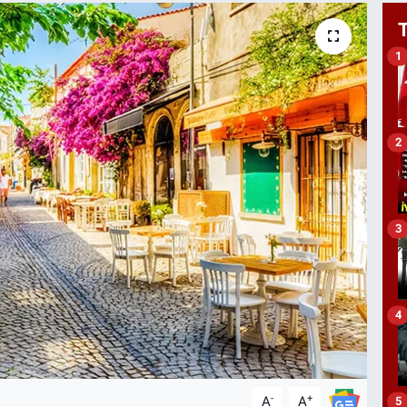
1
2
3
4
-
+
A
A
5