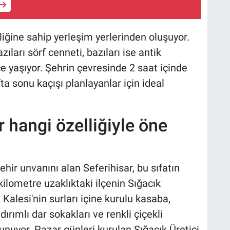
mliğine sahip yerleşim yerlerinden oluşuyor.
azıları sörf cenneti, bazıları ise antik
çe yaşıyor. Şehrin çevresinde 2 saat içinde
ta sonu kaçışı planlayanlar için ideal
r hangi özelliğiyle öne
ehir unvanını alan Seferihisar, bu sıfatın
 kilometre uzaklıktaki ilçenin Sığacık
Kalesi'nin surları içine kurulu kasaba,
ırımlı dar sokakları ve renkli çiçekli
nuyor. Pazar günleri kurulan Sığacık Üretici