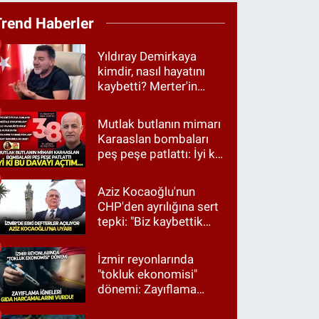
Trend Haberler
Yıldıray Demirkaya
kimdir, nasıl hayatını
kaybetti? Merter'in
tanınan ismi için taziye
mesajı
Mutlak butlanın mimarı
Karaaslan bombaları
peş peşe patlattı: İyi ki
bu davayı açtım…
Aziz Kocaoğlu'nun
CHP'den ayrılığına sert
tepki: "Biz kaybettik
ama partimizi terk
etmedik"
İzmir reyonlarında
"tokluk ekonomisi"
dönemi: Zayıflama
iğneleri gıda