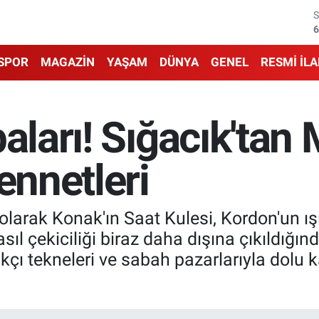
6
6
SPOR
MAGAZİN
YAŞAM
DÜNYA
GENEL
RESMİ İL
1
6
baları! Sığacık'tan
4
ennetleri
5
 olarak Konak'ın Saat Kulesi, Kordon'un ışı
sıl çekiciliği biraz daha dışına çıkıldığın
alıkçı tekneleri ve sabah pazarlarıyla dolu 