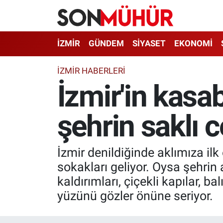
İzmir Nöbetçi Eczaneler
İZMİR
GÜNDEM
SİYASET
EKONOMİ
İzmir Hava Durumu
İZMIR HABERLERI
İzmir'in kasa
İzmir Namaz Vakitleri
şehrin saklı c
İzmir Trafik Yoğunluk Haritası
Süper Lig Puan Durumu ve Fikstür
İzmir denildiğinde aklımıza ilk
Tüm Manşetler
sokakları geliyor. Oysa şehrin a
kaldırımları, çiçekli kapılar, b
Son Dakika Haberleri
yüzünü gözler önüne seriyor.
Haber Arşivi