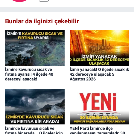
Bunlar da ilginizi çekebilir
İzmir'e kavurucu sıcak ve
İzmir yanacak! O ilçede sıcaklık
fırtına uyarısı! 4 ilçede 40
42 dereceye ulaşacak 5
dereceyi aşacak!
Ağustos 2026
İzmir'de kavurucu sıcak ve
YENİ Parti İzmir'de ilçe
fırtına bir arada... O ilçeler için
yapılanmasını tamamladı: 30