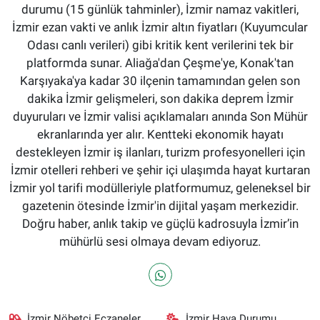
durumu (15 günlük tahminler), İzmir namaz vakitleri,
İzmir ezan vakti ve anlık İzmir altın fiyatları (Kuyumcular
Odası canlı verileri) gibi kritik kent verilerini tek bir
platformda sunar. Aliağa'dan Çeşme'ye, Konak'tan
Karşıyaka'ya kadar 30 ilçenin tamamından gelen son
dakika İzmir gelişmeleri, son dakika deprem İzmir
duyuruları ve İzmir valisi açıklamaları anında Son Mühür
ekranlarında yer alır. Kentteki ekonomik hayatı
destekleyen İzmir iş ilanları, turizm profesyonelleri için
İzmir otelleri rehberi ve şehir içi ulaşımda hayat kurtaran
İzmir yol tarifi modülleriyle platformumuz, geleneksel bir
gazetenin ötesinde İzmir'in dijital yaşam merkezidir.
Doğru haber, anlık takip ve güçlü kadrosuyla İzmir’in
mühürlü sesi olmaya devam ediyoruz.
İzmir Nöbetçi Eczaneler
İzmir Hava Durumu