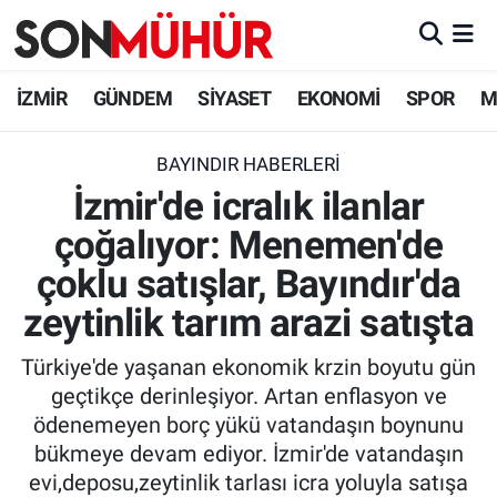
İzmir Nöbetçi Eczaneler
İZMİR
GÜNDEM
SİYASET
EKONOMİ
SPOR
M
İzmir Hava Durumu
BAYINDIR HABERLERI
İzmir'de icralık ilanlar
İzmir Namaz Vakitleri
çoğalıyor: Menemen'de
İzmir Trafik Yoğunluk Haritası
çoklu satışlar, Bayındır'da
Süper Lig Puan Durumu ve Fikstür
zeytinlik tarım arazi satışta
Türkiye'de yaşanan ekonomik krzin boyutu gün
Tüm Manşetler
geçtikçe derinleşiyor. Artan enflasyon ve
ödenemeyen borç yükü vatandaşın boynunu
Son Dakika Haberleri
bükmeye devam ediyor. İzmir'de vatandaşın
evi,deposu,zeytinlik tarlası icra yoluyla satışa
Haber Arşivi