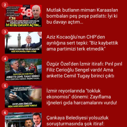
2
Mutlak butlanın mimarı Karaaslan
bombaları peş peşe patlattı: İyi ki
bu davayı açtım…
3
Aziz Kocaoğlu'nun CHP'den
ayrılığına sert tepki: "Biz kaybettik
ama partimizi terk etmedik"
4
Özgür Özel'den İzmir itirafı: Pırıl pırıl
Filiz Cerioğlu Sengel vardı! Ama
ankette Cemil Tugay birinci çıktı
5
İzmir reyonlarında "tokluk
ekonomisi" dönemi: Zayıflama
iğneleri gıda harcamalarını vurdu!
6
Çankaya Belediyesi yolsuzluk
soruşturmasında şok itiraf: