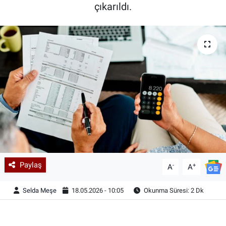
çıkarıldı.
Paylaş
-
+
A
A
Selda Meşe
18.05.2026 - 10:05
Okunma Süresi: 2 Dk