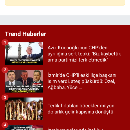
Trend Haberler
1
Aziz Kocaoğlu'nun CHP'den
ayrılığına sert tepki: "Biz kaybettik
ama partimizi terk etmedik"
2
İzmir’de CHP’li eski ilçe başkanı
isim verdi, ateş püskürdü: Özel,
Ağbaba, Yücel…
3
Terlik fırlatılan böcekler milyon
dolarlık gelir kapısına dönüştü
4