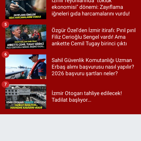
İzmir reyonlarında "tokluk
ekonomisi" dönemi: Zayıflama
iğneleri gıda harcamalarını vurdu!
5
Özgür Özel'den İzmir itirafı: Pırıl pırıl
Filiz Cerioğlu Sengel vardı! Ama
ankette Cemil Tugay birinci çıktı
6
Sahil Güvenlik Komutanlığı Uzman
Erbaş alımı başvurusu nasıl yapılır?
2026 başvuru şartları neler?
7
İzmir Otogarı tahliye edilecek!
Tadilat başlıyor...