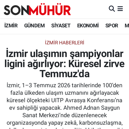
İzmir Nöbetçi Eczaneler
İZMİR
GÜNDEM
SİYASET
EKONOMİ
SPOR
M
İzmir Hava Durumu
İZMIR HABERLERI
İzmir ulaşımın şampiyonlar
İzmir Namaz Vakitleri
ligini ağırlıyor: Küresel zirve
İzmir Trafik Yoğunluk Haritası
Temmuz'da
Süper Lig Puan Durumu ve Fikstür
İzmir, 1–3 Temmuz 2026 tarihlerinde 100’den
fazla ülkeden ulaşım uzmanını ağırlayacak
Tüm Manşetler
küresel ölçekteki UITP Avrasya Konferansı’na
ev sahipliği yapacak. Ahmed Adnan Saygun
Son Dakika Haberleri
Sanat Merkezi’nde düzenlenecek
organizasyonda yapay zekâ, karbonsuzlaşma,
Haber Arşivi