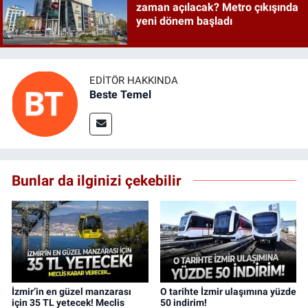
zaman açılacak? Metro çıkışında
yeni dönem başladı
EDITÖR HAKKINDA
Beste Temel
Bunlar da ilginizi çekebilir
İzmir’in en güzel manzarası
O tarihte İzmir ulaşımına yüzde
için 35 TL yetecek! Meclis
50 indirim!