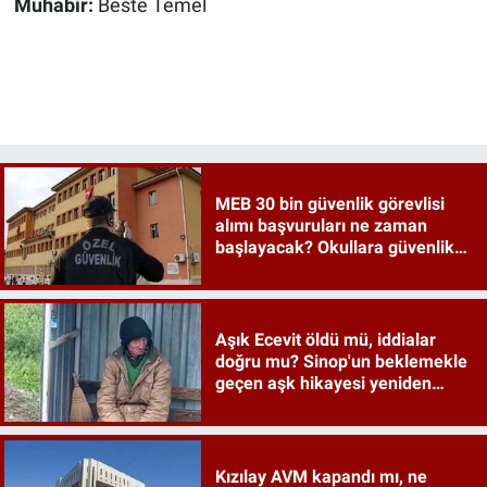
Muhabir:
Beste Temel
MEB 30 bin güvenlik görevlisi
alımı başvuruları ne zaman
başlayacak? Okullara güvenlik
İŞKUR detayları merak ediliyor
Aşık Ecevit öldü mü, iddialar
doğru mu? Sinop'un beklemekle
geçen aşk hikayesi yeniden
gündemde
Kızılay AVM kapandı mı, ne