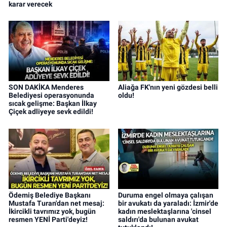
karar verecek
SON DAKİKA Menderes
Aliağa FK'nın yeni gözdesi belli
Belediyesi operasyonunda
oldu!
sıcak gelişme: Başkan İlkay
Çiçek adliyeye sevk edildi!
Ödemiş Belediye Başkanı
Duruma engel olmaya çalışan
Mustafa Turan'dan net mesaj:
bir avukatı da yaraladı: İzmir'de
İkircikli tavrımız yok, bugün
kadın meslektaşlarına 'cinsel
resmen YENİ Parti'deyiz!
saldırı'da bulunan avukat