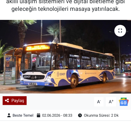
akıllı ulaşım sistemleri ve dijital biletleme gibi
geleceğin teknolojileri masaya yatırılacak.
Paylaş
-
+
A
A
Beste Temel
02.06.2026 - 08:33
Okunma Süresi: 2 Dk