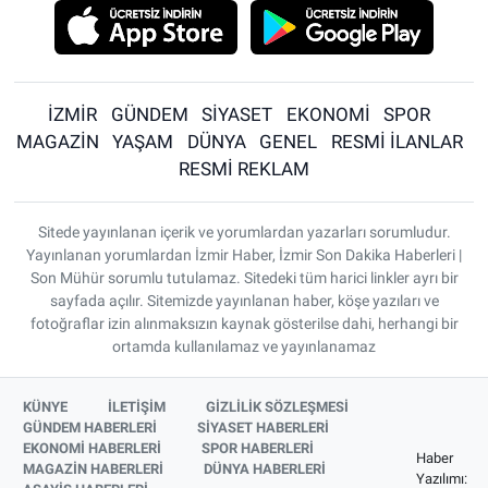
İZMİR
GÜNDEM
SİYASET
EKONOMİ
SPOR
MAGAZİN
YAŞAM
DÜNYA
GENEL
RESMİ İLANLAR
RESMİ REKLAM
Sitede yayınlanan içerik ve yorumlardan yazarları sorumludur.
Yayınlanan yorumlardan İzmir Haber, İzmir Son Dakika Haberleri |
Son Mühür sorumlu tutulamaz. Sitedeki tüm harici linkler ayrı bir
sayfada açılır. Sitemizde yayınlanan haber, köşe yazıları ve
fotoğraflar izin alınmaksızın kaynak gösterilse dahi, herhangi bir
ortamda kullanılamaz ve yayınlanamaz
KÜNYE
İLETİŞİM
GİZLİLİK SÖZLEŞMESİ
GÜNDEM HABERLERİ
SİYASET HABERLERİ
EKONOMİ HABERLERİ
SPOR HABERLERİ
Haber
MAGAZİN HABERLERİ
DÜNYA HABERLERİ
Yazılımı: