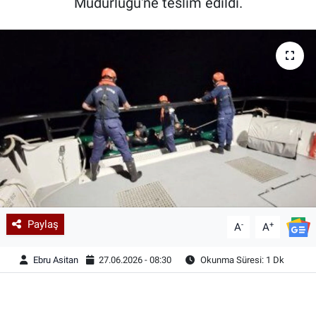
Müdürlüğü'ne teslim edildi.
Paylaş
-
+
A
A
Ebru Asitan
27.06.2026 - 08:30
Okunma Süresi: 1 Dk