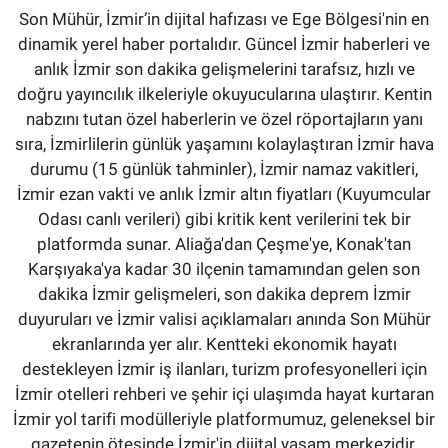
Son Mühür, İzmir’in dijital hafızası ve Ege Bölgesi'nin en
dinamik yerel haber portalıdır. Güncel İzmir haberleri ve
anlık İzmir son dakika gelişmelerini tarafsız, hızlı ve
doğru yayıncılık ilkeleriyle okuyucularına ulaştırır. Kentin
nabzını tutan özel haberlerin ve özel röportajların yanı
sıra, İzmirlilerin günlük yaşamını kolaylaştıran İzmir hava
durumu (15 günlük tahminler), İzmir namaz vakitleri,
İzmir ezan vakti ve anlık İzmir altın fiyatları (Kuyumcular
Odası canlı verileri) gibi kritik kent verilerini tek bir
platformda sunar. Aliağa'dan Çeşme'ye, Konak'tan
Karşıyaka'ya kadar 30 ilçenin tamamından gelen son
dakika İzmir gelişmeleri, son dakika deprem İzmir
duyuruları ve İzmir valisi açıklamaları anında Son Mühür
ekranlarında yer alır. Kentteki ekonomik hayatı
destekleyen İzmir iş ilanları, turizm profesyonelleri için
İzmir otelleri rehberi ve şehir içi ulaşımda hayat kurtaran
İzmir yol tarifi modülleriyle platformumuz, geleneksel bir
gazetenin ötesinde İzmir'in dijital yaşam merkezidir.