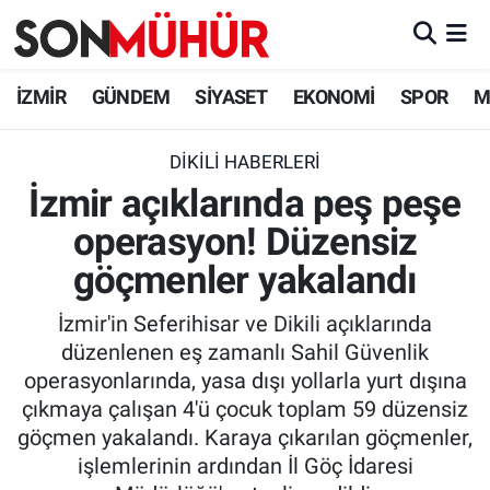
İzmir Nöbetçi Eczaneler
İZMİR
GÜNDEM
SİYASET
EKONOMİ
SPOR
M
İzmir Hava Durumu
DIKILI HABERLERI
İzmir açıklarında peş peşe
İzmir Namaz Vakitleri
operasyon! Düzensiz
İzmir Trafik Yoğunluk Haritası
göçmenler yakalandı
Süper Lig Puan Durumu ve Fikstür
İzmir'in Seferihisar ve Dikili açıklarında
düzenlenen eş zamanlı Sahil Güvenlik
Tüm Manşetler
operasyonlarında, yasa dışı yollarla yurt dışına
çıkmaya çalışan 4'ü çocuk toplam 59 düzensiz
Son Dakika Haberleri
göçmen yakalandı. Karaya çıkarılan göçmenler,
işlemlerinin ardından İl Göç İdaresi
Haber Arşivi