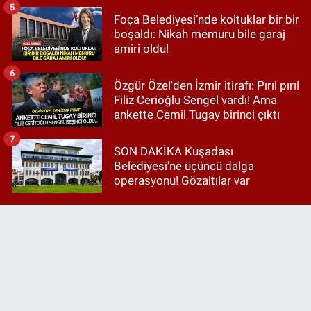
5
Foça Belediyesi’nde koltuklar bir bir
boşaldı: Nikah memuru bile garaj
amiri oldu!
6
Özgür Özel'den İzmir itirafı: Pırıl pırıl
Filiz Cerioğlu Sengel vardı! Ama
ankette Cemil Tugay birinci çıktı
7
SON DAKİKA Kuşadası
Belediyesi'ne üçüncü dalga
operasyonu! Gözaltılar var