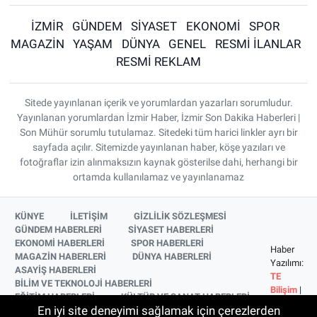
İZMİR
GÜNDEM
SİYASET
EKONOMİ
SPOR
MAGAZİN
YAŞAM
DÜNYA
GENEL
RESMİ İLANLAR
RESMİ REKLAM
Sitede yayınlanan içerik ve yorumlardan yazarları sorumludur.
Yayınlanan yorumlardan İzmir Haber, İzmir Son Dakika Haberleri |
Son Mühür sorumlu tutulamaz. Sitedeki tüm harici linkler ayrı bir
sayfada açılır. Sitemizde yayınlanan haber, köşe yazıları ve
fotoğraflar izin alınmaksızın kaynak gösterilse dahi, herhangi bir
ortamda kullanılamaz ve yayınlanamaz
KÜNYE
İLETİŞİM
GİZLİLİK SÖZLEŞMESİ
GÜNDEM HABERLERİ
SİYASET HABERLERİ
EKONOMİ HABERLERİ
SPOR HABERLERİ
Haber
MAGAZİN HABERLERİ
DÜNYA HABERLERİ
Yazılımı:
ASAYİŞ HABERLERİ
TE
BİLİM VE TEKNOLOJİ HABERLERİ
Bilişim
|
EĞİTİM HABERLERİ
KÜLTÜR VE SANAT HABERLERİ
Copyright
En iyi site deneyimi sağlamak için çerezlerden
SAĞLIK HABERLERİ
YAŞAM HABERLERİ
© 2026