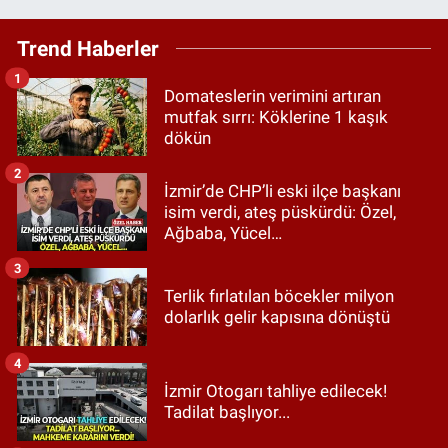
Trend Haberler
1
Domateslerin verimini artıran
mutfak sırrı: Köklerine 1 kaşık
dökün
2
İzmir’de CHP’li eski ilçe başkanı
isim verdi, ateş püskürdü: Özel,
Ağbaba, Yücel…
3
Terlik fırlatılan böcekler milyon
dolarlık gelir kapısına dönüştü
4
İzmir Otogarı tahliye edilecek!
Tadilat başlıyor...