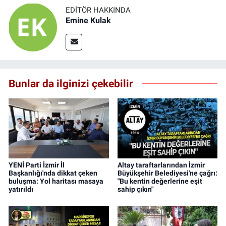
EDITÖR HAKKINDA
Emine Kulak
Bunlar da ilginizi çekebilir
YENİ Parti İzmir İl
Altay taraftarlarından İzmir
Başkanlığı'nda dikkat çeken
Büyükşehir Belediyesi'ne çağrı:
buluşma: Yol haritası masaya
"Bu kentin değerlerine eşit
yatırıldı
sahip çıkın"