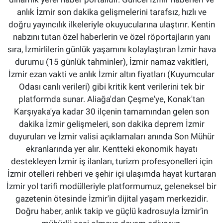
anlık İzmir son dakika gelişmelerini tarafsız, hızlı ve
doğru yayıncılık ilkeleriyle okuyucularına ulaştırır. Kentin
nabzını tutan özel haberlerin ve özel röportajların yanı
sıra, İzmirlilerin günlük yaşamını kolaylaştıran İzmir hava
durumu (15 günlük tahminler), İzmir namaz vakitleri,
İzmir ezan vakti ve anlık İzmir altın fiyatları (Kuyumcular
Odası canlı verileri) gibi kritik kent verilerini tek bir
platformda sunar. Aliağa'dan Çeşme'ye, Konak'tan
Karşıyaka'ya kadar 30 ilçenin tamamından gelen son
dakika İzmir gelişmeleri, son dakika deprem İzmir
duyuruları ve İzmir valisi açıklamaları anında Son Mühür
ekranlarında yer alır. Kentteki ekonomik hayatı
destekleyen İzmir iş ilanları, turizm profesyonelleri için
İzmir otelleri rehberi ve şehir içi ulaşımda hayat kurtaran
İzmir yol tarifi modülleriyle platformumuz, geleneksel bir
gazetenin ötesinde İzmir'in dijital yaşam merkezidir.
Doğru haber, anlık takip ve güçlü kadrosuyla İzmir’in