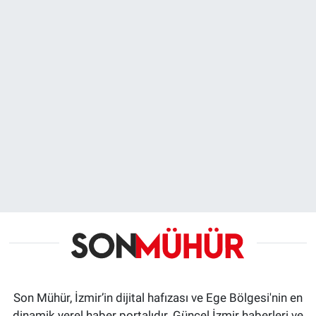
Son Mühür, İzmir’in dijital hafızası ve Ege Bölgesi'nin en
dinamik yerel haber portalıdır. Güncel İzmir haberleri ve