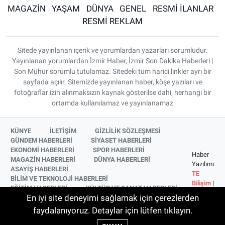
MAGAZİN
YAŞAM
DÜNYA
GENEL
RESMİ İLANLAR
RESMİ REKLAM
Sitede yayınlanan içerik ve yorumlardan yazarları sorumludur.
Yayınlanan yorumlardan İzmir Haber, İzmir Son Dakika Haberleri |
Son Mühür sorumlu tutulamaz. Sitedeki tüm harici linkler ayrı bir
sayfada açılır. Sitemizde yayınlanan haber, köşe yazıları ve
fotoğraflar izin alınmaksızın kaynak gösterilse dahi, herhangi bir
ortamda kullanılamaz ve yayınlanamaz
KÜNYE
İLETİŞİM
GİZLİLİK SÖZLEŞMESİ
GÜNDEM HABERLERİ
SİYASET HABERLERİ
EKONOMİ HABERLERİ
SPOR HABERLERİ
Haber
MAGAZİN HABERLERİ
DÜNYA HABERLERİ
Yazılımı:
ASAYİŞ HABERLERİ
TE
BİLİM VE TEKNOLOJİ HABERLERİ
Bilişim
|
EĞİTİM HABERLERİ
KÜLTÜR VE SANAT HABERLERİ
Copyright
En iyi site deneyimi sağlamak için çerezlerden
SAĞLIK HABERLERİ
YAŞAM HABERLERİ
© 2026
YEREL HABERLER
İZMİR HABERLERİ
faydalanıyoruz. Detaylar için lütfen tıklayın.
SİNEMA VE TELEVİZYON HABERLERİ