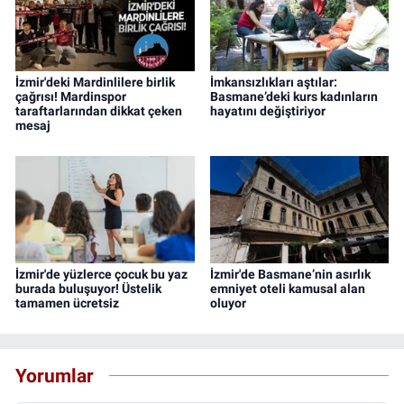
İzmir'deki Mardinlilere birlik
İmkansızlıkları aştılar:
çağrısı! Mardinspor
Basmane’deki kurs kadınların
taraftarlarından dikkat çeken
hayatını değiştiriyor
mesaj
İzmir'de yüzlerce çocuk bu yaz
İzmir'de Basmane’nin asırlık
burada buluşuyor! Üstelik
emniyet oteli kamusal alan
tamamen ücretsiz
oluyor
Yorumlar