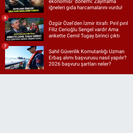
ekonomisi" dönemi: Zayıflama
iğneleri gıda harcamalarını vurdu!
6
Özgür Özel'den İzmir itirafı: Pırıl pırıl
Filiz Cerioğlu Sengel vardı! Ama
ankette Cemil Tugay birinci çıktı
7
Sahil Güvenlik Komutanlığı Uzman
Erbaş alımı başvurusu nasıl yapılır?
2026 başvuru şartları neler?