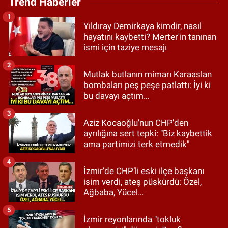
Trend Haberler
1
Yıldıray Demirkaya kimdir, nasıl
hayatını kaybetti? Merter'in tanınan
ismi için taziye mesajı
2
Mutlak butlanın mimarı Karaaslan
bombaları peş peşe patlattı: İyi ki
bu davayı açtım…
3
Aziz Kocaoğlu'nun CHP'den
ayrılığına sert tepki: "Biz kaybettik
ama partimizi terk etmedik"
4
İzmir’de CHP’li eski ilçe başkanı
isim verdi, ateş püskürdü: Özel,
Ağbaba, Yücel…
5
İzmir reyonlarında "tokluk