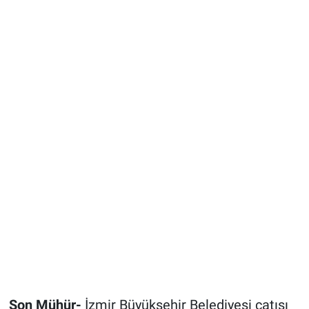
Son Mühür-
İzmir Büyükşehir Belediyesi çatısı