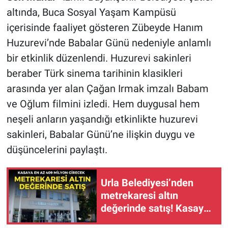
altında, Buca Sosyal Yaşam Kampüsü
içerisinde faaliyet gösteren Zübeyde Hanım
Huzurevi’nde Babalar Günü nedeniyle anlamlı
bir etkinlik düzenlendi. Huzurevi sakinleri
beraber Türk sinema tarihinin klasikleri
arasında yer alan Çağan Irmak imzalı Babam
ve Oğlum filmini izledi. Hem duygusal hem
neşeli anların yaşandığı etkinlikte huzurevi
sakinleri, Babalar Günü’ne ilişkin duygu ve
düşüncelerini paylaştı.
Urla Belediyesi’nden
metrekaresi altın
değerinde satış! Kasaya
en az 409 milyon TL