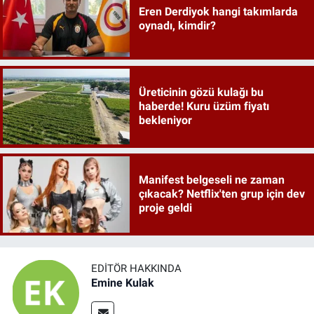
Eren Derdiyok hangi takımlarda
oynadı, kimdir?
Üreticinin gözü kulağı bu
haberde! Kuru üzüm fiyatı
bekleniyor
Manifest belgeseli ne zaman
çıkacak? Netflix'ten grup için dev
proje geldi
EDITÖR HAKKINDA
Emine Kulak