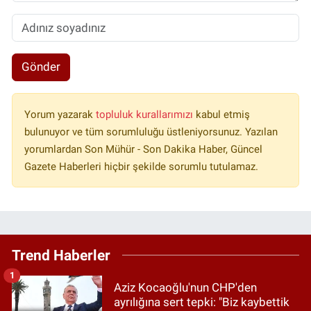
Gönder
Yorum yazarak
topluluk kurallarımızı
kabul etmiş
bulunuyor ve tüm sorumluluğu üstleniyorsunuz. Yazılan
yorumlardan Son Mühür - Son Dakika Haber, Güncel
Gazete Haberleri hiçbir şekilde sorumlu tutulamaz.
Trend Haberler
1
Aziz Kocaoğlu'nun CHP'den
ayrılığına sert tepki: "Biz kaybettik