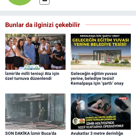
Bunlar da ilginizi çekebilir
İzmir’de milli tenisçi Ata için
Geleceğin eğitim yuvası
özel turnuva düzenlendi
yerine, belediye tesisi!
Kemalpaşa için ‘şartlı’ onay
SON DAKİKA İzmir Buca’da
Avukatlar 3 metre derinliğe