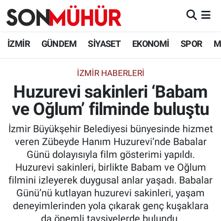
İzmir Nöbetçi Eczaneler
İZMİR
GÜNDEM
SİYASET
EKONOMİ
SPOR
M
İzmir Hava Durumu
İZMIR HABERLERI
Huzurevi sakinleri ‘Babam
İzmir Namaz Vakitleri
ve Oğlum’ filminde buluştu
İzmir Trafik Yoğunluk Haritası
İzmir Büyükşehir Belediyesi bünyesinde hizmet
Süper Lig Puan Durumu ve Fikstür
veren Zübeyde Hanım Huzurevi’nde Babalar
Günü dolayısıyla film gösterimi yapıldı.
Tüm Manşetler
Huzurevi sakinleri, birlikte Babam ve Oğlum
filmini izleyerek duygusal anlar yaşadı. Babalar
Son Dakika Haberleri
Günü’nü kutlayan huzurevi sakinleri, yaşam
deneyimlerinden yola çıkarak genç kuşaklara
Haber Arşivi
da önemli tavsiyelerde bulundu.