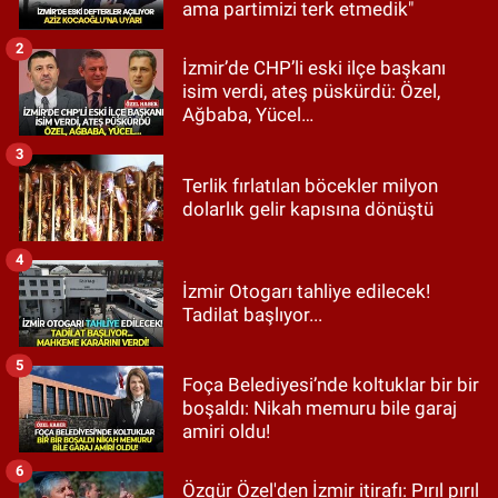
ama partimizi terk etmedik"
2
İzmir’de CHP’li eski ilçe başkanı
isim verdi, ateş püskürdü: Özel,
Ağbaba, Yücel…
3
Terlik fırlatılan böcekler milyon
dolarlık gelir kapısına dönüştü
4
İzmir Otogarı tahliye edilecek!
Tadilat başlıyor...
5
Foça Belediyesi’nde koltuklar bir bir
boşaldı: Nikah memuru bile garaj
amiri oldu!
6
Özgür Özel'den İzmir itirafı: Pırıl pırıl