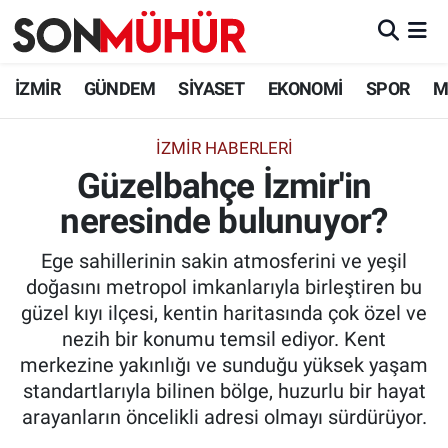
İzmir Nöbetçi Eczaneler
İZMİR
GÜNDEM
SİYASET
EKONOMİ
SPOR
M
İzmir Hava Durumu
İZMIR HABERLERI
Güzelbahçe İzmir'in
İzmir Namaz Vakitleri
neresinde bulunuyor?
İzmir Trafik Yoğunluk Haritası
Ege sahillerinin sakin atmosferini ve yeşil
Süper Lig Puan Durumu ve Fikstür
doğasını metropol imkanlarıyla birleştiren bu
güzel kıyı ilçesi, kentin haritasında çok özel ve
Tüm Manşetler
nezih bir konumu temsil ediyor. Kent
merkezine yakınlığı ve sunduğu yüksek yaşam
Son Dakika Haberleri
standartlarıyla bilinen bölge, huzurlu bir hayat
arayanların öncelikli adresi olmayı sürdürüyor.
Haber Arşivi