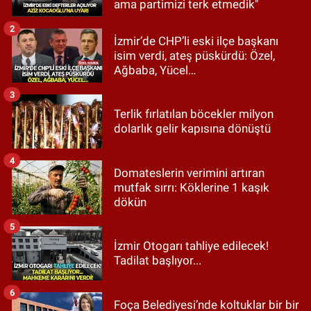
ama partimizi terk etmedik"
2
İzmir’de CHP’li eski ilçe başkanı
isim verdi, ateş püskürdü: Özel,
Ağbaba, Yücel…
3
Terlik fırlatılan böcekler milyon
dolarlık gelir kapısına dönüştü
4
Domateslerin verimini artıran
mutfak sırrı: Köklerine 1 kaşık
dökün
5
İzmir Otogarı tahliye edilecek!
Tadilat başlıyor...
6
Foça Belediyesi’nde koltuklar bir bir