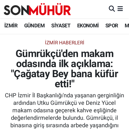
İzmir Nöbetçi Eczaneler
İZMİR
GÜNDEM
SİYASET
EKONOMİ
SPOR
M
İzmir Hava Durumu
İZMIR HABERLERI
Gümrükçü'den makam
İzmir Namaz Vakitleri
odasında ilk açıklama:
İzmir Trafik Yoğunluk Haritası
"Çağatay Bey bana küfür
Süper Lig Puan Durumu ve Fikstür
etti!"
CHP İzmir İl Başkanlığı'nda yaşanan gerginliğin
Tüm Manşetler
ardından Utku Gümrükçü ve Deniz Yücel
makam odasına geçerek kahve eşliğinde
Son Dakika Haberleri
değerlendirmelerde bulundu. Gümrükçü, il
binasına giriş sırasında arbede yaşandığını
Haber Arşivi