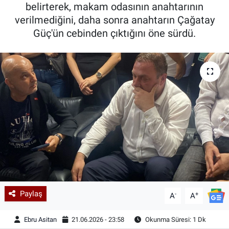
belirterek, makam odasının anahtarının
verilmediğini, daha sonra anahtarın Çağatay
Güç'ün cebinden çıktığını öne sürdü.
Paylaş
-
+
A
A
Ebru Asitan
21.06.2026 - 23:58
Okunma Süresi: 1 Dk