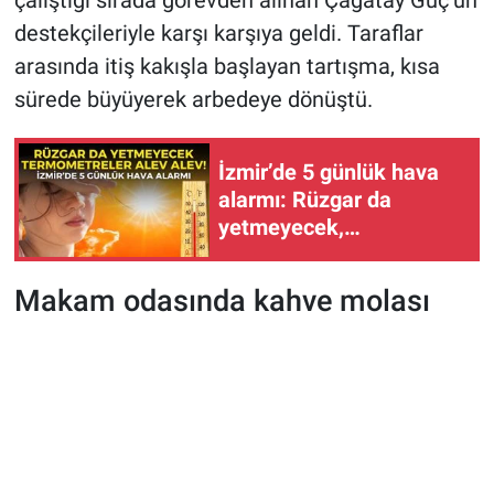
çalıştığı sırada görevden alınan Çağatay Güç’ün
destekçileriyle karşı karşıya geldi. Taraflar
arasında itiş kakışla başlayan tartışma, kısa
sürede büyüyerek arbedeye dönüştü.
İzmir’de 5 günlük hava
alarmı: Rüzgar da
yetmeyecek,
termometreler alev alev!
(8-12 Ağustos 2026)
Makam odasında kahve molası