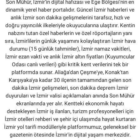
Son Mühür, İzmir’in dijital hafızası ve Ege Bölgesi'nin en
dinamik yerel haber portalıdır. Güncel İzmir haberleri ve
anlık İzmir son dakika gelişmelerini tarafsız, hızlı ve
doğru yayıncılık ilkeleriyle okuyucularına ulaştırır. Kentin
nabzını tutan özel haberlerin ve özel röportajların yanı
sıra, İzmirlilerin günlük yaşamını kolaylaştıran İzmir hava
durumu (15 günlük tahminler), İzmir namaz vakitleri,
İzmir ezan vakti ve anlık İzmir altın fiyatları (Kuyumcular
Odası canlı verileri) gibi kritik kent verilerini tek bir
platformda sunar. Aliağa'dan Çeşme'ye, Konak'tan
Karşıyaka'ya kadar 30 ilçenin tamamından gelen son
dakika İzmir gelişmeleri, son dakika deprem İzmir
duyuruları ve İzmir valisi açıklamaları anında Son Mühür
ekranlarında yer alır. Kentteki ekonomik hayatı
destekleyen İzmir iş ilanları, turizm profesyonelleri için
İzmir otelleri rehberi ve şehir içi ulaşımda hayat kurtaran
İzmir yol tarifi modülleriyle platformumuz, geleneksel bir
gazetenin ötesinde İzmir'in dijital yaşam merkezidir.