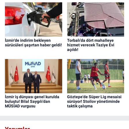
İzmir'de indirim bekleyen
Torbalı'da dört mahalleye
sürücüleri şaşırtan haber geldi!
hizmet verecek Taziye Evi
açıldı!
İzmir iş dünyası genel kurulda
Göztepe'de Süper Lig mesaisi
buluştu! Bilal Saygılı'dan
sürüyor! Stoilov yönetiminde
MÜSİAD vurgusu
taktik çalışma