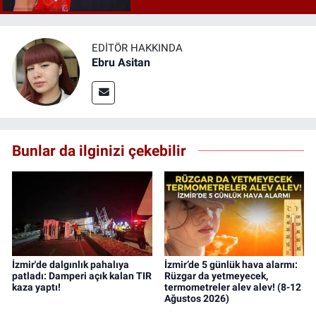
mı?
EDITÖR HAKKINDA
Ebru Asitan
Bunlar da ilginizi çekebilir
İzmir'de dalgınlık pahalıya
İzmir’de 5 günlük hava alarmı:
patladı: Damperi açık kalan TIR
Rüzgar da yetmeyecek,
kaza yaptı!
termometreler alev alev! (8-12
Ağustos 2026)