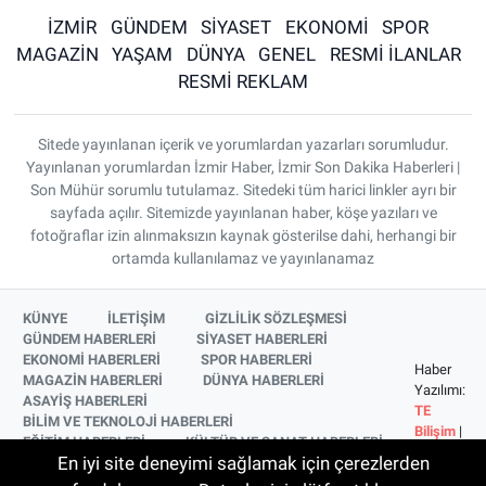
İZMİR
GÜNDEM
SİYASET
EKONOMİ
SPOR
MAGAZİN
YAŞAM
DÜNYA
GENEL
RESMİ İLANLAR
RESMİ REKLAM
Sitede yayınlanan içerik ve yorumlardan yazarları sorumludur.
Yayınlanan yorumlardan İzmir Haber, İzmir Son Dakika Haberleri |
Son Mühür sorumlu tutulamaz. Sitedeki tüm harici linkler ayrı bir
sayfada açılır. Sitemizde yayınlanan haber, köşe yazıları ve
fotoğraflar izin alınmaksızın kaynak gösterilse dahi, herhangi bir
ortamda kullanılamaz ve yayınlanamaz
KÜNYE
İLETİŞİM
GİZLİLİK SÖZLEŞMESİ
GÜNDEM HABERLERİ
SİYASET HABERLERİ
EKONOMİ HABERLERİ
SPOR HABERLERİ
Haber
MAGAZİN HABERLERİ
DÜNYA HABERLERİ
Yazılımı:
ASAYİŞ HABERLERİ
TE
BİLİM VE TEKNOLOJİ HABERLERİ
Bilişim
|
EĞİTİM HABERLERİ
KÜLTÜR VE SANAT HABERLERİ
Copyright
En iyi site deneyimi sağlamak için çerezlerden
SAĞLIK HABERLERİ
YAŞAM HABERLERİ
© 2026
YEREL HABERLER
İZMİR HABERLERİ