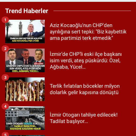
Trend Haberler
1
Aziz Kocaoğlu'nun CHP'den
ayrılığına sert tepki: "Biz kaybettik
ama partimizi terk etmedik"
2
İzmir’de CHP’li eski ilçe başkanı
isim verdi, ateş püskürdü: Özel,
Ağbaba, Yücel…
3
Terlik fırlatılan böcekler milyon
dolarlık gelir kapısına dönüştü
4
İzmir Otogarı tahliye edilecek!
Tadilat başlıyor...
5