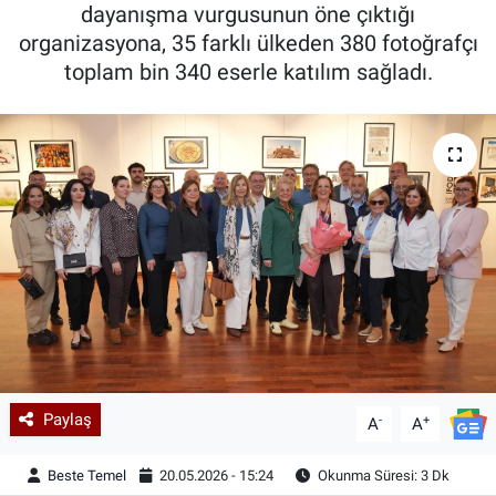
dayanışma vurgusunun öne çıktığı
organizasyona, 35 farklı ülkeden 380 fotoğrafçı
toplam bin 340 eserle katılım sağladı.
Paylaş
-
+
A
A
Beste Temel
20.05.2026 - 15:24
Okunma Süresi: 3 Dk