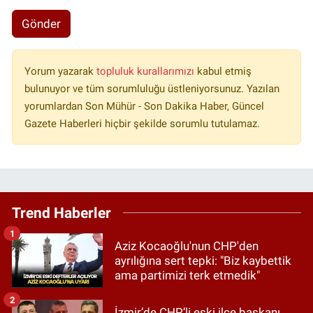
Gönder
Yorum yazarak
topluluk kurallarımızı
kabul etmiş
bulunuyor ve tüm sorumluluğu üstleniyorsunuz. Yazılan
yorumlardan Son Mühür - Son Dakika Haber, Güncel
Gazete Haberleri hiçbir şekilde sorumlu tutulamaz.
Trend Haberler
1
Aziz Kocaoğlu'nun CHP'den
ayrılığına sert tepki: "Biz kaybettik
ama partimizi terk etmedik"
2
İzmir’de CHP’li eski ilçe başkanı