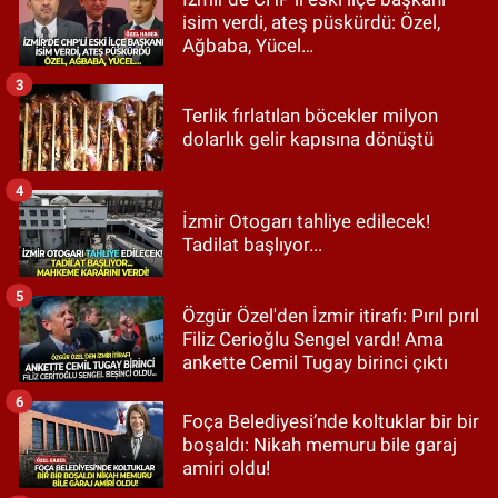
isim verdi, ateş püskürdü: Özel,
Ağbaba, Yücel…
3
Terlik fırlatılan böcekler milyon
dolarlık gelir kapısına dönüştü
4
İzmir Otogarı tahliye edilecek!
Tadilat başlıyor...
5
Özgür Özel'den İzmir itirafı: Pırıl pırıl
Filiz Cerioğlu Sengel vardı! Ama
ankette Cemil Tugay birinci çıktı
6
Foça Belediyesi’nde koltuklar bir bir
boşaldı: Nikah memuru bile garaj
amiri oldu!