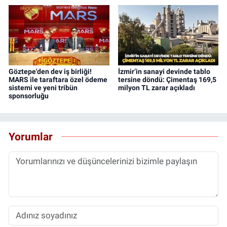
Göztepe'den dev iş birliği!
İzmir’in sanayi devinde tablo
MARS ile taraftara özel ödeme
tersine döndü: Çimentaş 169,5
sistemi ve yeni tribün
milyon TL zarar açıkladı
sponsorluğu
Yorumlar