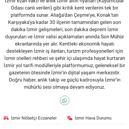
İzmir ezan vakti ve anlık İzmir altın fiyatları (Kuyumcular
Odası canlı verileri) gibi kritik kent verilerini tek bir
platformda sunar. Aliağa'dan Çeşme'ye, Konak'tan
Karşıyaka'ya kadar 30 ilçenin tamamından gelen son
dakika İzmir gelişmeleri, son dakika deprem İzmir
duyuruları ve İzmir valisi açıklamaları anında Son Mühür
ekranlarında yer alır. Kentteki ekonomik hayatı
destekleyen İzmir iş ilanları, turizm profesyonelleri için
İzmir otelleri rehberi ve şehir içi ulaşımda hayat kurtaran
İzmir yol tarifi modülleriyle platformumuz, geleneksel bir
gazetenin ötesinde İzmir'in dijital yaşam merkezidir.
Doğru haber, anlık takip ve güçlü kadrosuyla İzmir’in
mühürlü sesi olmaya devam ediyoruz.
İzmir Nöbetçi Eczaneler
İzmir Hava Durumu