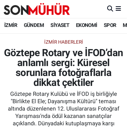
İzmir Nöbetçi Eczaneler
İZMİR
GÜNDEM
SİYASET
EKONOMİ
SPOR
M
İzmir Hava Durumu
İZMIR HABERLERI
Göztepe Rotary ve İFOD’dan
İzmir Namaz Vakitleri
anlamlı sergi: Küresel
İzmir Trafik Yoğunluk Haritası
sorunlara fotoğraflarla
Süper Lig Puan Durumu ve Fikstür
dikkat çektiler
Göztepe Rotary Kulübü ve İFOD iş birliğiyle
Tüm Manşetler
"Birlikte El Ele; Dayanışma Kültürü" teması
altında düzenlenen 12. Uluslararası Fotoğraf
Son Dakika Haberleri
Yarışması'nda ödül kazanan sanatçılar
açıklandı. Dünyadaki kutuplaşmaya karşı
Haber Arşivi