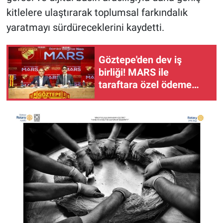
kitlelere ulaştırarak toplumsal farkındalık
yaratmayı sürdüreceklerini kaydetti.
Göztepe'den dev iş
birliği! MARS ile
taraftara özel ödeme
sistemi ve yeni tribün
sponsorluğu