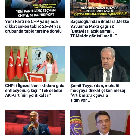
Yeni Parti ile CHP yarışında
Bağcıoğlu’ndan iktidara,Mekke
dikkat çeken tablo: 25-34 yaş
Savunma Paktı çağrısı:
grubunda tablo tersine döndü
“Detayları açıklanmalı,
TBMM'de görüşülmeli...”
CHP’li İlgezdi’den, iktidara gıda
Şamil Tayyar’dan, muhalif
enflasyonu çıkışı: “Tek sebebi
medyaya dikkat çeken mesaj:
AK Parti’nin politikaları”
“Artık mızrak çuvala
sığmıyor...”