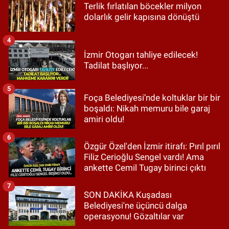
Terlik fırlatılan böcekler milyon
dolarlık gelir kapısına dönüştü
4
İzmir Otogarı tahliye edilecek!
Tadilat başlıyor...
5
Foça Belediyesi’nde koltuklar bir bir
boşaldı: Nikah memuru bile garaj
amiri oldu!
6
Özgür Özel'den İzmir itirafı: Pırıl pırıl
Filiz Cerioğlu Sengel vardı! Ama
ankette Cemil Tugay birinci çıktı
7
SON DAKİKA Kuşadası
Belediyesi'ne üçüncü dalga
operasyonu! Gözaltılar var