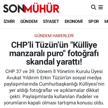
İzmir Nöbetçi Eczaneler
İZMİR
GÜNDEM
SİYASET
EKONOMİ
SPOR
M
İzmir Hava Durumu
GÜNDEM HABERLERI
CHP’li Tüzün’ün "Külliye
İzmir Namaz Vakitleri
manzaralı puro" fotoğrafı
İzmir Trafik Yoğunluk Haritası
skandal yarattı!
Süper Lig Puan Durumu ve Fikstür
CHP 37 ve 39. Dönem İl Yönetim Kurulu Üyesi
Avukat Yıldırım Erkin Tüzün’ün sosyal medya
Tüm Manşetler
paylaşımlarında Cumhurbaşkanlığı Külliyesi’nin
yer aldığı fotoğraflar ve açıklamalar dikkat
Son Dakika Haberleri
çekti. Paylaşımlarda kullanılan ifadeler ve
yorumların kapalı olması tartışma konusu oldu.
Haber Arşivi