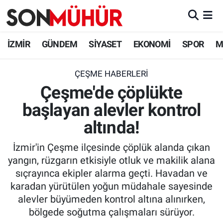
İzmir Nöbetçi Eczaneler
İZMİR
GÜNDEM
SİYASET
EKONOMİ
SPOR
M
İzmir Hava Durumu
ÇEŞME HABERLERI
Çeşme'de çöplükte
İzmir Namaz Vakitleri
başlayan alevler kontrol
İzmir Trafik Yoğunluk Haritası
altında!
Süper Lig Puan Durumu ve Fikstür
İzmir'in Çeşme ilçesinde çöplük alanda çıkan
yangın, rüzgarın etkisiyle otluk ve makilik alana
Tüm Manşetler
sıçrayınca ekipler alarma geçti. Havadan ve
karadan yürütülen yoğun müdahale sayesinde
Son Dakika Haberleri
alevler büyümeden kontrol altına alınırken,
bölgede soğutma çalışmaları sürüyor.
Haber Arşivi