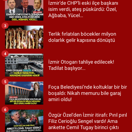
İzmir’de CHP’li eski ilçe başkanı
isim verdi, ateş püskürdü: Özel,
Ağbaba, Yücel…
3
Terlik fırlatılan böcekler milyon
dolarlık gelir kapısına dönüştü
4
İzmir Otogarı tahliye edilecek!
Tadilat başlıyor...
5
Foça Belediyesi’nde koltuklar bir bir
boşaldı: Nikah memuru bile garaj
amiri oldu!
6
Özgür Özel'den İzmir itirafı: Pırıl pırıl
Filiz Cerioğlu Sengel vardı! Ama
ankette Cemil Tugay birinci çıktı