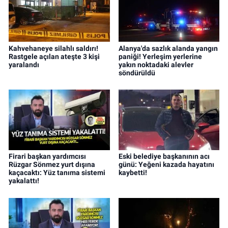
Kahvehaneye silahlı saldırı!
Alanya'da sazlık alanda yangın
Rastgele açılan ateşte 3 kişi
paniği! Yerleşim yerlerine
yaralandı
yakın noktadaki alevler
söndürüldü
Firari başkan yardımcısı
Eski belediye başkanının acı
Rüzgar Sönmez yurt dışına
günü: Yeğeni kazada hayatını
kaçacaktı: Yüz tanıma sistemi
kaybetti!
yakalattı!