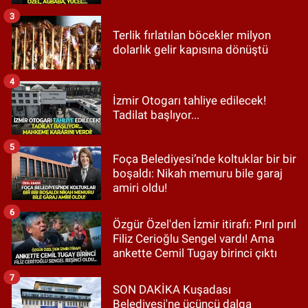
3
Terlik fırlatılan böcekler milyon
dolarlık gelir kapısına dönüştü
4
İzmir Otogarı tahliye edilecek!
Tadilat başlıyor...
5
Foça Belediyesi’nde koltuklar bir bir
boşaldı: Nikah memuru bile garaj
amiri oldu!
6
Özgür Özel'den İzmir itirafı: Pırıl pırıl
Filiz Cerioğlu Sengel vardı! Ama
ankette Cemil Tugay birinci çıktı
7
SON DAKİKA Kuşadası
Belediyesi'ne üçüncü dalga