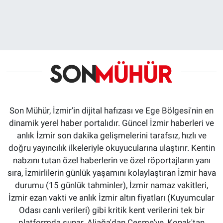
Son Mühür, İzmir’in dijital hafızası ve Ege Bölgesi'nin en
dinamik yerel haber portalıdır. Güncel İzmir haberleri ve
anlık İzmir son dakika gelişmelerini tarafsız, hızlı ve
doğru yayıncılık ilkeleriyle okuyucularına ulaştırır. Kentin
nabzını tutan özel haberlerin ve özel röportajların yanı
sıra, İzmirlilerin günlük yaşamını kolaylaştıran İzmir hava
durumu (15 günlük tahminler), İzmir namaz vakitleri,
İzmir ezan vakti ve anlık İzmir altın fiyatları (Kuyumcular
Odası canlı verileri) gibi kritik kent verilerini tek bir
platformda sunar. Aliağa'dan Çeşme'ye, Konak'tan