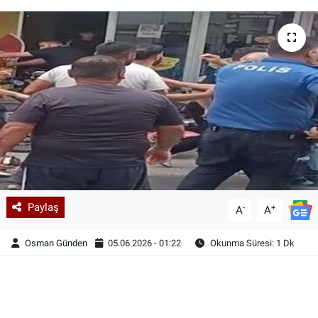
Paylaş
-
+
A
A
Osman Günden
05.06.2026 - 01:22
Okunma Süresi: 1 Dk