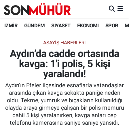
İzmir Nöbetçi Eczaneler
İZMİR
GÜNDEM
SİYASET
EKONOMİ
SPOR
M
İzmir Hava Durumu
ASAYIŞ HABERLERI
Aydın’da cadde ortasında
İzmir Namaz Vakitleri
kavga: 1'i polis, 5 kişi
İzmir Trafik Yoğunluk Haritası
yaralandı!
Süper Lig Puan Durumu ve Fikstür
Aydın’ın Efeler ilçesinde esnaflarla vatandaşlar
arasında çıkan kavga sokakta paniğe neden
Tüm Manşetler
oldu. Tekme, yumruk ve bıçakların kullanıldığı
olayda araya girmeye çalışan bir polis memuru
Son Dakika Haberleri
dahil 5 kişi yaralanırken, kavga anları cep
telefonu kamerasına saniye saniye yansıdı.
Haber Arşivi